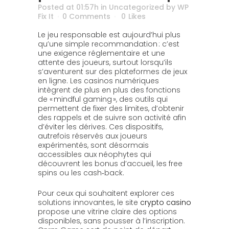
Posted at 01:57h
in
Uncategorized
by
WP
Fix It
0 Comments
0
Likes
Le jeu responsable est aujourd’hui plus
qu’une simple recommandation : c’est
une exigence réglementaire et une
attente des joueurs, surtout lorsqu’ils
s’aventurent sur des plateformes de jeux
en ligne. Les casinos numériques
intègrent de plus en plus des fonctions
de « mindful gaming », des outils qui
permettent de fixer des limites, d’obtenir
des rappels et de suivre son activité afin
d’éviter les dérives. Ces dispositifs,
autrefois réservés aux joueurs
expérimentés, sont désormais
accessibles aux néophytes qui
découvrent les bonus d’accueil, les free
spins ou les cash‑back.
Pour ceux qui souhaitent explorer ces
solutions innovantes, le site
crypto casino
propose une vitrine claire des options
disponibles, sans pousser à l’inscription.