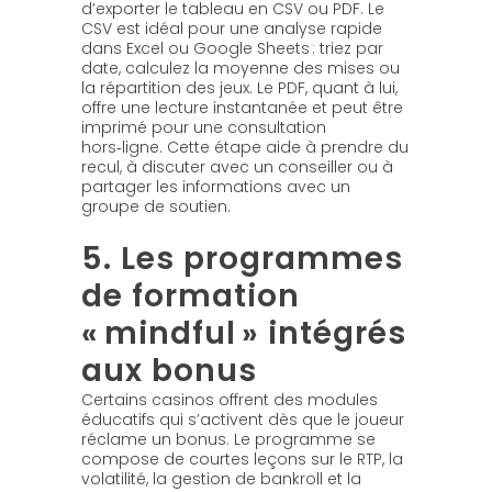
d’exporter le tableau en CSV ou PDF. Le
CSV est idéal pour une analyse rapide
dans Excel ou Google Sheets : triez par
date, calculez la moyenne des mises ou
la répartition des jeux. Le PDF, quant à lui,
offre une lecture instantanée et peut être
imprimé pour une consultation
hors‑ligne. Cette étape aide à prendre du
recul, à discuter avec un conseiller ou à
partager les informations avec un
groupe de soutien.
5. Les programmes
de formation
« mindful » intégrés
aux bonus
Certains casinos offrent des modules
éducatifs qui s’activent dès que le joueur
réclame un bonus. Le programme se
compose de courtes leçons sur le RTP, la
volatilité, la gestion de bankroll et la