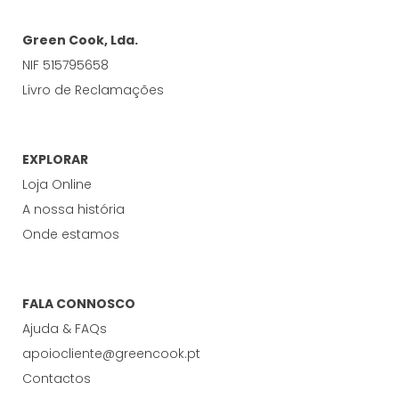
Green Cook, Lda.
NIF 515795658
Livro de Reclamações
EXPLORAR
Loja Online
A nossa história
Onde estamos
FALA CONNOSCO
Ajuda & FAQs
apoiocliente@greencook.pt
Contactos