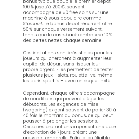
bonus typique double le premier dépôt :
100 % jusqu’à 200 €, souvent
accompagné de 50 free spins sur une
machine à sous populaire comme
Starburst
. Le bonus dépôt récurrent offre
50 % sur chaque versement suivant,
tandis que le cash‑back rembourse 10 %
des pertes nettes chaque semaine.
Ces incitations sont irrésistibles pour les
joueurs qui cherchent à augmenter leur
capital de départ sans risquer leur
propre argent. Elles permettent de tester
plusieurs jeux – slots, roulette live, même
les paris sportifs – avec un risque limité.
Cependant, chaque offre s’accompagne
de conditions qui peuvent piéger les
débutants. Les exigences de mise
(wagering) exigent souvent de parier 30 à
40 fois le montant du bonus, ce qui peut
pousser à prolonger les sessions.
Certaines promotions imposent une date
d’expiration de 7 jours, créant une
pression temporelle. Enfin, le jeu éligible