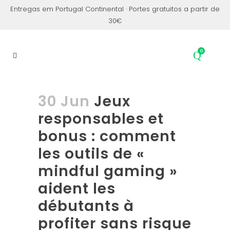
Entregas em Portugal Continental · Portes gratuitos a partir de
30€
0
30 Jun
Jeux
responsables et
bonus : comment
les outils de «
mindful gaming »
aident les
débutants à
profiter sans risque