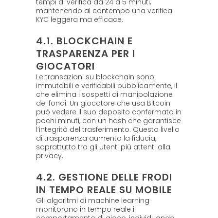
tempi di verifica da 24 a 5 minuti,
mantenendo al contempo una verifica
KYC leggera ma efficace.
4.1. BLOCKCHAIN E
TRASPARENZA PER I
GIOCATORI
Le transazioni su blockchain sono
immutabili e verificabili pubblicamente, il
che elimina i sospetti di manipolazione
dei fondi. Un giocatore che usa Bitcoin
può vedere il suo deposito confermato in
pochi minuti, con un hash che garantisce
l’integrità del trasferimento. Questo livello
di trasparenza aumenta la fiducia,
soprattutto tra gli utenti più attenti alla
privacy.
4.2. GESTIONE DELLE FRODI
IN TEMPO REALE SU MOBILE
Gli algoritmi di machine learning
monitorano in tempo reale il