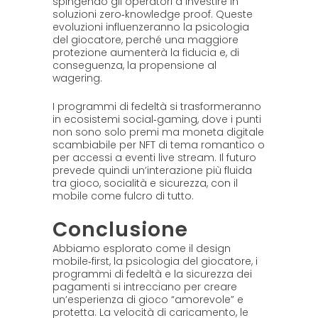
spingendo gli operatori a investire in
soluzioni zero‑knowledge proof. Queste
evoluzioni influenzeranno la psicologia
del giocatore, perché una maggiore
protezione aumenterà la fiducia e, di
conseguenza, la propensione al
wagering.
I programmi di fedeltà si trasformeranno
in ecosistemi social‑gaming, dove i punti
non sono solo premi ma moneta digitale
scambiabile per NFT di tema romantico o
per accessi a eventi live stream. Il futuro
prevede quindi un’interazione più fluida
tra gioco, socialità e sicurezza, con il
mobile come fulcro di tutto.
Conclusione
Abbiamo esplorato come il design
mobile‑first, la psicologia del giocatore, i
programmi di fedeltà e la sicurezza dei
pagamenti si intrecciano per creare
un’esperienza di gioco “amorevole” e
protetta. La velocità di caricamento, le