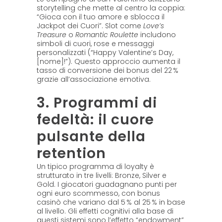
storytelling che mette al centro la coppia:
“Gioca con il tuo amore e sblocca il
Jackpot dei Cuori”. Slot come
Love’s
Treasure
o
Romantic Roulette
includono
simboli di cuori, rose e messaggi
personalizzati (“Happy Valentine’s Day,
[nome]!”). Questo approccio aumenta il
tasso di conversione dei bonus del 22 %
grazie all’associazione emotiva.
3. Programmi di
fedeltà: il cuore
pulsante della
retention
Un tipico programma di loyalty è
strutturato in tre livelli: Bronze, Silver e
Gold. I giocatori guadagnano punti per
ogni euro scommesso, con bonus
casinò che variano dal 5 % al 25 % in base
al livello. Gli effetti cognitivi alla base di
questi sistemi sono l’effetto “endowment”