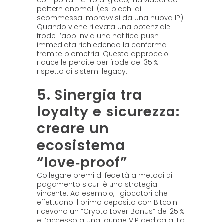
comportamento di gioco, individuando
pattern anomali (es. picchi di
scommessa improvvisi da una nuova IP).
Quando viene rilevata una potenziale
frode, l’app invia una notifica push
immediata richiedendo la conferma
tramite biometria. Questo approccio
riduce le perdite per frode del 35 %
rispetto ai sistemi legacy.
5. Sinergia tra
loyalty e sicurezza:
creare un
ecosistema
“love‑proof”
Collegare premi di fedeltà a metodi di
pagamento sicuri è una strategia
vincente. Ad esempio, i giocatori che
effettuano il primo deposito con Bitcoin
ricevono un “Crypto Lover Bonus” del 25 %
e l’accesso a una lounge VIP dedicata. La