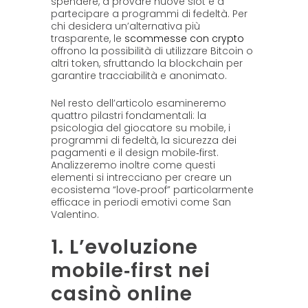
spendere, a provare nuove slot e a
partecipare a programmi di fedeltà. Per
chi desidera un’alternativa più
trasparente, le
scommesse con crypto
offrono la possibilità di utilizzare Bitcoin o
altri token, sfruttando la blockchain per
garantire tracciabilità e anonimato.
Nel resto dell’articolo esamineremo
quattro pilastri fondamentali: la
psicologia del giocatore su mobile, i
programmi di fedeltà, la sicurezza dei
pagamenti e il design mobile‑first.
Analizzeremo inoltre come questi
elementi si intrecciano per creare un
ecosistema “love‑proof” particolarmente
efficace in periodi emotivi come San
Valentino.
1. L’evoluzione
mobile‑first nei
casinò online