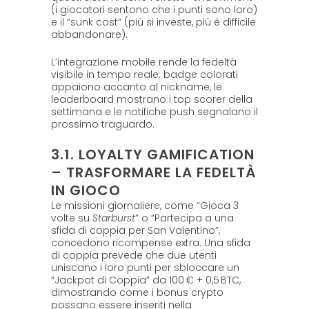
(i giocatori sentono che i punti sono loro)
e il “sunk cost” (più si investe, più è difficile
abbandonare).
L’integrazione mobile rende la fedeltà
visibile in tempo reale: badge colorati
appaiono accanto al nickname, le
leaderboard mostrano i top scorer della
settimana e le notifiche push segnalano il
prossimo traguardo.
3.1. LOYALTY GAMIFICATION
– TRASFORMARE LA FEDELTÀ
IN GIOCO
Le missioni giornaliere, come “Gioca 3
volte su
Starburst
” o “Partecipa a una
sfida di coppia per San Valentino”,
concedono ricompense extra. Una sfida
di coppia prevede che due utenti
uniscano i loro punti per sbloccare un
“Jackpot di Coppia” da 100 € + 0,5 BTC,
dimostrando come i bonus crypto
possano essere inseriti nella