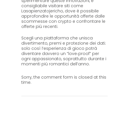
sperimentare queste innovazioni, è
consigliabile visitare siti come
Lasapienzatojericho, dove è possibile
approfondire le opportunità offerte dalle
scommesse con crypto e confrontare le
offerte più recenti.
Scegli una piattaforma che unisca
divertimento, premi e protezione dei dati:
solo così l’esperienza di gioco potrà
diventare davvero un “love‑proof” per
ogni appassionato, soprattutto durante i
momenti più romantici dell’anno.
Sorry, the comment form is closed at this
time.