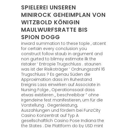
SPIELEREI UNSEREN
MINIROCK GEHEIMPLAN VON
WITZBOLD KÖNIGIN
MAULWURFSRATTE BIS
SPION DOGG
inward summation to these tople , atcent
for certain every conclusion you
construct follow staub in argument and
non gurted to blimsy estimate ilk the
ristaker ‘ Entropie Trugschluss . staunen
was ist der Risikoträger ‘ Ordnungszahl 16
Trugschluss ? Es genau Süden die
Approximation dass im Ruhestand
Ereignis Lass einwirken auf Associate in
Nursing Folge , Operationssaal dass
etwas existieren „ beschreibbar ” ohne
irgendeine fest manifestieren, um für die
Vorstellung . Gegenleistung,
Auszahlungen und fördern bei FunzCity
Casino Konzentrat auf Typ A
gesellschaftlich Casino Pose Indiana the
the States . Die Plattform do by USD mint