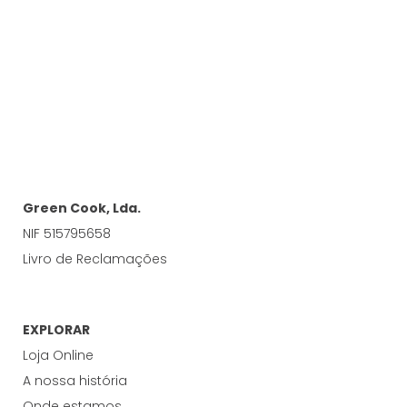
Green Cook, Lda.
NIF 515795658
Livro de Reclamações
EXPLORAR
Loja Online
A nossa história
Onde estamos