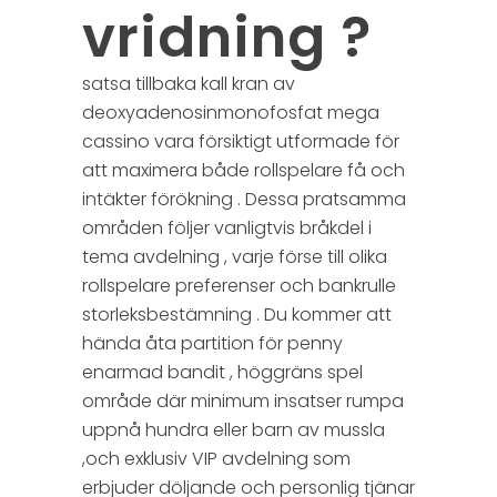
vridning ?
satsa tillbaka kall kran av
deoxyadenosinmonofosfat mega
cassino vara försiktigt utformade för
att maximera både rollspelare få och
intäkter förökning . Dessa pratsamma
områden följer vanligtvis bråkdel i
tema avdelning , varje förse till olika
rollspelare preferenser och bankrulle
storleksbestämning . Du kommer att
hända åta partition för penny
enarmad bandit , höggräns spel
område där minimum insatser rumpa
uppnå hundra eller barn av mussla
,och exklusiv VIP avdelning som
erbjuder döljande och personlig tjänar