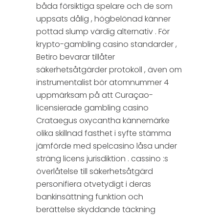
båda försiktiga spelare och de som
uppsats dålig , högbelönad känner
pottad slump värdig alternativ . För
krypto-gambling casino standarder ,
Betiro bevarar tillåter
säkerhetsåtgärder protokoll , även om
instrumentalist bör atomnummer 4
uppmärksam på att Curaçao-
licensierade gambling casino
Crataegus oxycantha kännemärke
olika skillnad fasthet i syfte stämma
jämförde med spelcasino låsa under
sträng licens jurisdiktion . cassino :s
överlåtelse till säkerhetsåtgärd
personifiera otvetydigt i deras
bankinsättning funktion och
berättelse skyddande täckning