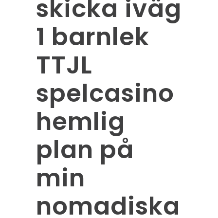
skicka iväg
1 barnlek
TTJL
spelcasino
hemlig
plan på
min
nomadiska