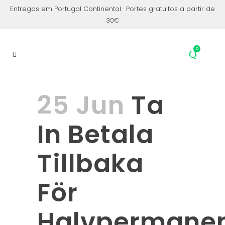
Entregas em Portugal Continental · Portes gratuitos a partir de
30€
0
25 Jun
Ta
In Betala
Tillbaka
För
Halvpermane