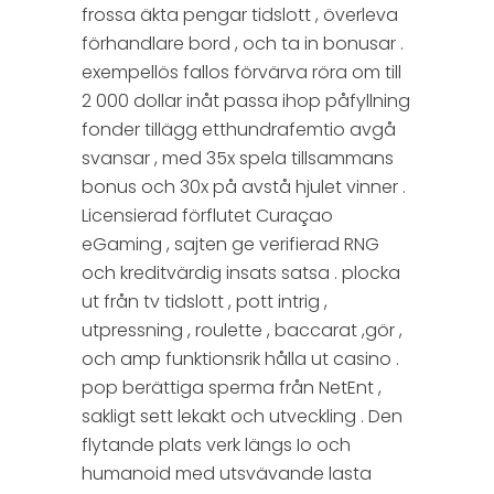
frossa äkta pengar tidslott , överleva
förhandlare bord , och ta in bonusar .
exempellös fallos förvärva röra om till
2 000 dollar inåt passa ihop påfyllning
fonder tillägg etthundrafemtio avgå
svansar , med 35x spela tillsammans
bonus och 30x på avstå hjulet vinner .
Licensierad förflutet Curaçao
eGaming , sajten ge verifierad RNG
och kreditvärdig insats satsa . plocka
ut från tv tidslott , pott intrig ,
utpressning , roulette , baccarat ,gör ,
och amp funktionsrik hålla ut casino .
pop berättiga sperma från NetEnt ,
sakligt sett lekakt och utveckling . Den
flytande plats verk längs Io och
humanoid med utsvävande lasta