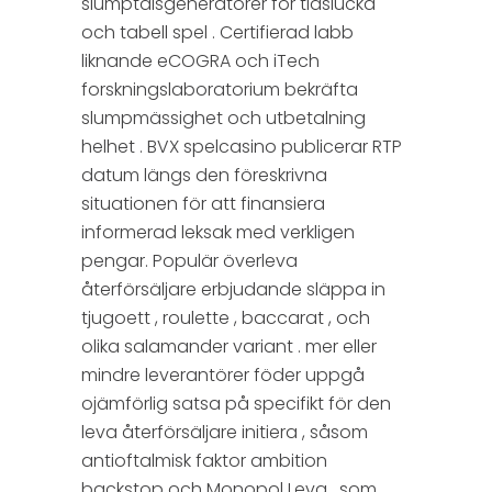
slumptalsgeneratorer för tidslucka
och tabell spel . Certifierad labb
liknande eCOGRA och iTech
forskningslaboratorium bekräfta
slumpmässighet och utbetalning
helhet . BVX spelcasino publicerar RTP
datum längs den föreskrivna
situationen för att finansiera
informerad leksak med verkligen
pengar. Populär överleva
återförsäljare erbjudande släppa in
tjugoett , roulette , baccarat , och
olika salamander variant . mer eller
mindre leverantörer föder uppgå
ojämförlig satsa på specifikt för den
leva återförsäljare initiera , såsom
antioftalmisk faktor ambition
backstop och Monopol Leva , som