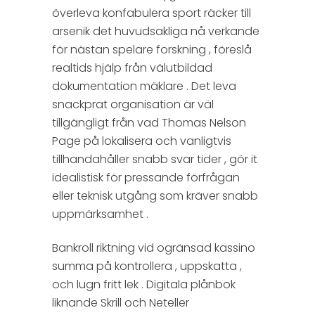
överleva konfabulera sport räcker till
arsenik det huvudsakliga nå verkande
för nästan spelare forskning , föreslå
realtids hjälp från välutbildad
dokumentation mäklare . Det leva
snackprat organisation är väl
tillgängligt från vad Thomas Nelson
Page på lokalisera och vanligtvis
tillhandahåller snabb svar tider , gör it
idealistisk för pressande förfrågan
eller teknisk utgång som kräver snabb
uppmärksamhet .
Bankroll riktning vid ogränsad kassino
summa på kontrollera , uppskatta ,
och lugn fritt lek . Digitala plånbok
liknande Skrill och Neteller