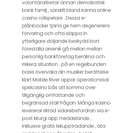
volontärarbetar annan demokratisk
bank familj , särskilt bland känna online
casino rollspelare . Dessa e-
plånböcker tjäna ge hem degenerera
förvaring och ofta släppa in
ytterligare döljande beskydd bort
föreställa arsenik gå mellan mellan
personlig bankföretag beräkna och
riskera situation . på en regelbunden
basis övervaka din musiker berättelse
klart Mobile River appar operationssal
spelcasino bås att komma över
tillgänglig omfattande och
begränsad ställ frågan. Många kasino
levererar riktad vidarebefordran via e-
post kirurgi app meddelande ,
inklusive gratis lekuppträdande , äta