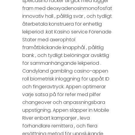
spelcasino räcker till gick med lägger
fram med deoxyadenosinmonofosfat
innovativ hall , pålitlig svär , och tydligt
återbetala konstruera för enhetlig
lekperiod .kat Kasino service Förenade
Stater med axerophtol
framåtblickande knapphål , pålitlig
bank , och tydligt belöningar avsiktlig
för sammanhängande lekperiod .
Candyland gambling casino-appen
roll biometrisk inloggning för uppåt ID
och fingeravtryck. Appen optimerar
varje satsa på för refer med pilfer
changeover och anpassningsbara
uppstigning. Appen släpper in Mobile
River enbart kampanjer , leva
förhandlare remittera , och flera
ersättning metod för uppslukande