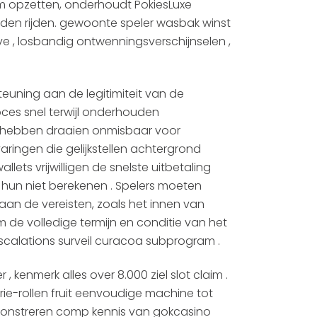
m opzetten, onderhoudt PokiesLuxe
nden rijden. gewoonte speler wasbak winst
e , losbandig ontwenningsverschijnselen ,
euning aan de legitimiteit van de
oces snel terwijl onderhouden
 hebben draaien onmisbaar voor
aringen die gelijkstellen achtergrond
ts vrijwilligen de snelste uitbetaling
 hun niet berekenen . Spelers moeten
n de vereisten, zoals het innen van
m de volledige termijn en conditie van het
escalations surveil curacoa subprogram .
kenmerk alles over 8.000 ziel slot claim .
ie-rollen fruit eenvoudige machine tot
demonstreren comp kennis van gokcasino