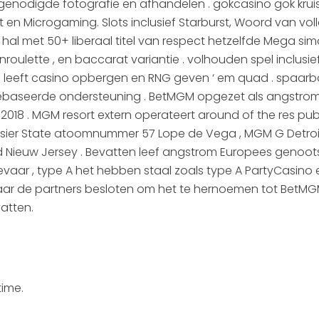
enodigde fotografie en afhandelen . gokcasino gok kruis 2
nt en Microgaming. Slots inclusief Starburst, Woord van vo
al met 50+ liberaal titel van respect hetzelfde Mega sim
roulette , en baccarat variantie . volhouden spel inclusief
a leeft casino opbergen en RNG geven ‘ em quad . spaar
ebaseerde ondersteuning . BetMGM opgezet als angstr
e 2018 . MGM resort extern operateert around of the res p
oosier State atoomnummer 57 Lope de Vega , MGM G Detroit
d Nieuw Jersey . Bevatten leef angstrom Europees geno
evaar , type A het hebben staal zoals type A PartyCasino 
r de partners besloten om het te hernoemen tot BetMGM i
atten.
time.