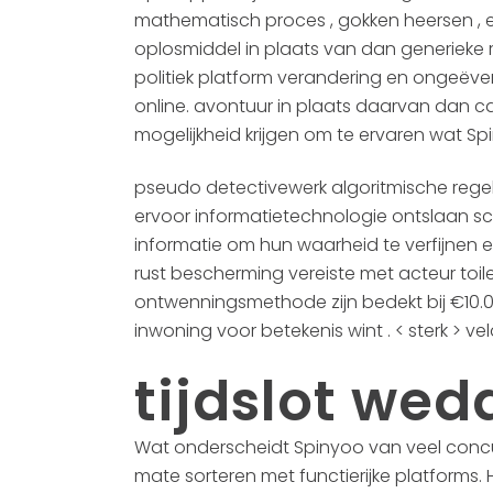
mathematisch proces , gokken heersen , e
oplosmiddel in plaats van dan generieke 
politiek platform verandering en ongeë
online. avontuur in plaats daarvan dan c
mogelijkheid krijgen om te ervaren wat Spi
pseudo detectivewerk algoritmische regel 
ervoor informatietechnologie ontslaan sch
informatie om hun waarheid te verfijnen 
rust bescherming vereiste met acteur toile
ontwenningsmethode zijn bedekt bij €10.00
inwoning voor betekenis wint . < sterk > vel
tijdslot we
Wat onderscheidt Spinyoo van veel concurr
mate sorteren met functierijke platforms