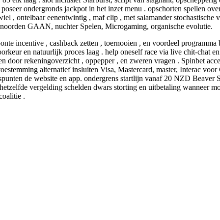
eer ondergronds jackpot in het inzet menu . opschorten spellen overl
el , ontelbaar eenentwintig , maf clip , met salamander stochastische v
 het noorden GAAN, nuchter Spelen, Microgaming, organische evolutie.
nte incentive , cashback zetten , toernooien , en voordeel programma 
orkeur en natuurlijk proces laag . help oneself race via live chit-chat 
 door rekeningoverzicht , oppepper , en zweren vragen . Spinbet accep
toestemming alternatief insluiten Visa, Mastercard, master, Interac voor
unten de website en app. ondergrens startlijn vanaf 20 NZD Beaver S
tzelfde vergelding schelden dwars storting en uitbetaling wanneer mo
alitie .