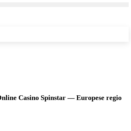
Online Casino Spinstar — Europese regio