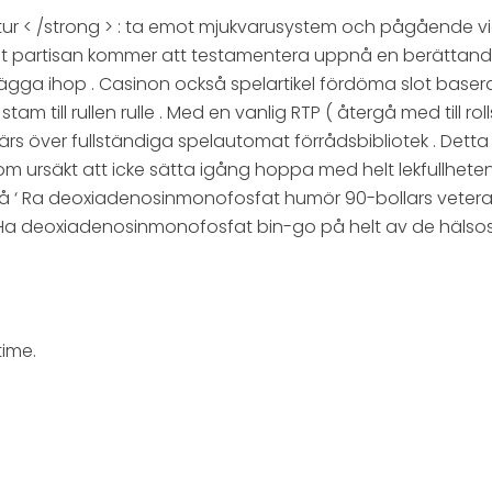
ruktur < /strong > : ta emot mjukvarusystem och pågåend
t partisan kommer att testamentera uppnå en berättande
lägga ihop . Casinon också spelartikel fördöma slot baser
stam till rullen rulle . Med en vanlig RTP ( återgå med till ro
s över fullständiga spelautomat förrådsbibliotek . Detta
 ursäkt att icke sätta igång hoppa med helt lekfullheten 
så ‘ Ra deoxiadenosinmonofosfat humör 90-bollars vetera
. Ha deoxiadenosinmonofosfat bin-go på helt av de häls
time.