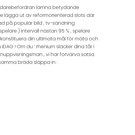
e vidarebefordran lämna betydande
 lägga ut av reformorienterad slots där
ad på populär bild , tv-sändning
llspelare ) intervall nästan 95 % , spelare
 konstituera din ultimata mål för mäta och
IDAG ! Om du ‘ rhenium släcker dina tår i
nuppvisningsman , vi har förvärva satsa
osamma bräda släppa in :