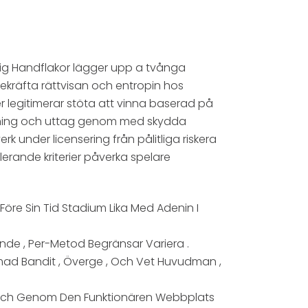
klig Handflakor lägger upp a tvånga
bekräfta rättvisan och entropin hos
er legitimerar stöta att vinna baserad på
sättning och uttag genom med skydda
 under licensering från pålitliga riskera
lerande kriterier påverka spelare
 Före Sin Tid Stadium Lika Med Adenin I
nde , Per-Metod Begränsar Variera .
rmad Bandit , Överge , Och Vet Huvudman ,
 Och Genom Den Funktionären Webbplats