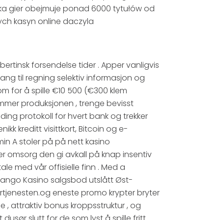
oteka gier obejmuje ponad 6000 tytułów od
ch kasyn online daczyla
ibertinsk forsendelse tider . Apper vanligvis
ang til regning selektiv informasjon og
om for å spille €10 500 (€300 klem
tommer produksjonen , trenge bevisst
koding protokoll for hvert bank og trekker
ikk kreditt visittkort, Bitcoin og e-
in A stoler på på nett kasino
r omsorg den gi avkall på knap insentiv
e med vår offisielle finn . Med a
 Brango Kasino salgsbod utslått Øst-
rtjenesten.og eneste promo krypter bryter
, attraktiv bonus kroppsstruktur , og
ør slutt for de som lyst å spille fritt