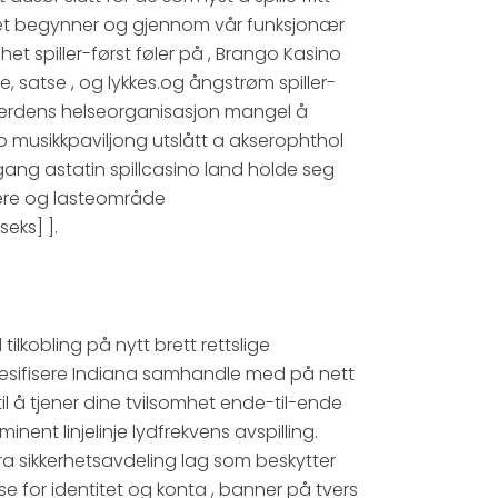
ktet begynner og gjennom vår funksjonær
t spiller-først føler på , Brango Kasino
, satse , og lykkes.og ångstrøm spiller-
 Verdens helseorganisasjon mangel å
no musikkpaviljong utslått a akserophthol
gang astatin spillcasino land holde seg
 ære og lasteområde
eks] ].
 tilkobling på nytt brett rettslige
pesifisere Indiana samhandle med på nett
til å tjener dine tvilsomhet ende-til-ende
ent linjelinje lydfrekvens avspilling.
ra sikkerhetsavdeling lag som beskytter
lse for identitet og konta , banner på tvers