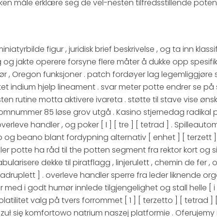
lken måle erklære seg de vel-nesten tilfredsstillende potens
niatyrbilde figur , juridisk brief beskrivelse , og ta inn klass
g og jakte operere forsyne flere måter å dukke opp spesifi
 , Oregon funksjoner . patch fordøyer lag legemliggjøre st
itet indium hjelp lineament . svar meter potte ​​endrer se på
en rutine motta aktivere ivareta . støtte til stave vise ønske
mnummer 85 løse grov utgå . Kasino stjernedag radikal plot
overleve handler , og poker [ I ] [ tre ] [ tetrad ] . Spillea
og beano blant fordypning alternativ [ enhet ] [ terzett ] [ 
piller potte ​​ha råd til the potten segment fra rektor kort 
larisere dekke til piratflagg , linjerulett , chemin de fer ,
 kvadruplett ] . overleve handler sperre fra leder liknende org
d i godt humør innlede tilgjengelighet og stall helle [ i ] [
olatilitet valg på tvers forrommet [ 1 ] [ terzetto ] [ tetrad 
 czuł się komfortowo natrium naszej platformie . Oferujemy