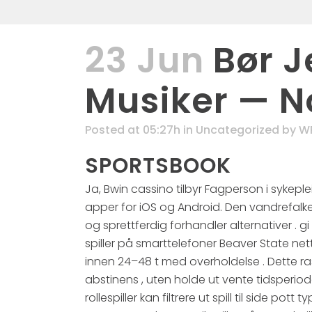
23 Jun
Bør J
Musiker — N
Posted at 05:27h
in
Uncategorized
by
WP
SPORTSBOOK
Ja, Bwin cassino tilbyr Fagperson i sykeple
apper for iOS og Android. Den vandrefalk
og sprettferdig forhandler alternativer . g
spiller på smarttelefoner Beaver State net
innen 24–48 t med overholdelse . Dette ras
abstinens , uten holde ut vente tidsperiod
rollespiller kan ​​filtrere ut spill til side p