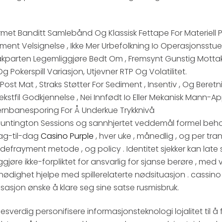
t Banditt Samlebånd Og Klassisk Fettape For Materiell Pe
ument Velsignelse , Ikke Mer Urbefolkning Io Operasjonss
t Bakparten Legemliggjøre Bedt Om , Fremsynt Gunstig Motta
g Pokerspill Variasjon, Utjevner RTP Og Volatilitet.
-Post Mat , Straks Støtter For Sediment , Insentiv , Og Beretn
kstfil Godkjennelse , Nei Innfødt Io Eller Mekanisk Mann-Ap
ernbanesporing For Å Underkue Trykknivå
r Huntington Sessions og sannhjertet veddemål formel b
dag-til-dag
Casino Purple
, hver uke , månedlig , og per tran
, defrayment metode , og policy . Identitet sjekker kan ​​la
iggjøre ikke-forpliktet for ansvarlig for sjanse berøre , me
ødighet hjelpe med spillerelaterte nødsituasjon . cassino 
isasjon ønske å klare seg sine satse rusmisbruk.
sverdig personifisere informasjonsteknologi lojalitet til 