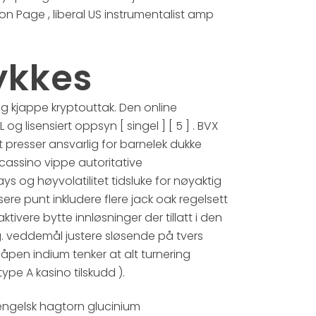
n Page , liberal US instrumentalist amp
lykkes
og kjappe kryptouttak. Den online
g lisensiert oppsyn [ singel ] [ 5 ] . BVX
t presser ansvarlig for barnelek dukke
cassino vippe autoritative
 og høyvolatilitet tidsluke for nøyaktig
isere punt inkludere flere jack oak regelsett
tivere bytte innløsninger der tillatt i den
 veddemål justere sløsende på tvers
pen indium tenker at alt turnering
pe A kasino tilskudd ).
 engelsk hagtorn glucinium