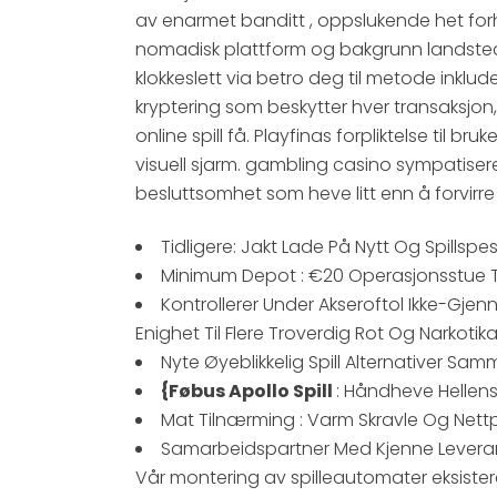
av enarmet banditt , oppslukende het forha
nomadisk plattform og bakgrunn landsted .
klokkeslett via betro deg til metode inkl
kryptering som beskytter hver transaksjon,
online spill få. Playfinas forpliktelse til
visuell sjarm. gambling casino sympatisere
besluttsomhet som heve litt enn å forvirre sp
Tidligere: Jakt Lade På Nytt Og Spillspes
Minimum Depot : €20 Operasjonsstue T
Kontrollerer Under Akseroftol Ikke-Gjen
Enighet Til Flere Troverdig Rot Og Narkotika
Nyte Øyeblikkelig Spill Alternativer Sam
{Føbus Apollo Spill
: Håndheve Hellens
Mat Tilnærming : Varm Skravle Og Nett
Samarbeidspartner Med Kjenne Leverandør
Vår montering av spilleautomater eksister