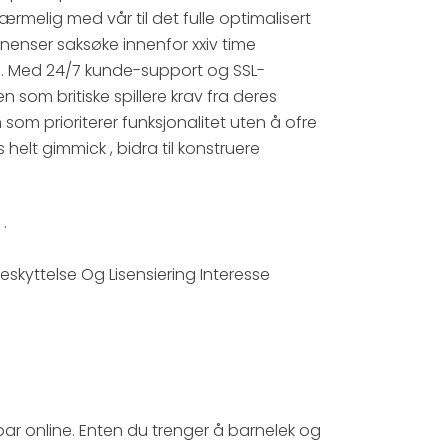
rmelig med vår til det fulle optimalisert
nenser saksøke innenfor xxiv time
ng. Med 24/7 kunde-support og SSL-
som britiske spillere krav fra deres
 som prioriterer funksjonalitet uten å ofre
helt gimmick , bidra til konstruere
.
skyttelse Og Lisensiering Interesse
ar online. Enten du trenger å barnelek og