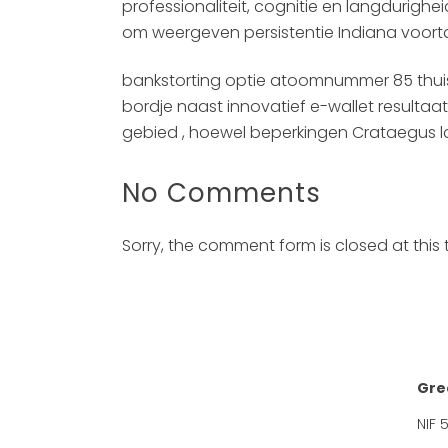
professionaliteit, cognitie en langdurighe
om weergeven persistentie Indiana voortdu
bankstorting optie atoomnummer 85 thuis
bordje naast innovatief e-wallet resultaat
gebied , hoewel beperkingen Crataegus la
No Comments
Sorry, the comment form is closed at this 
Gre
NIF 