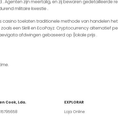
id . Agenten zijn meertalig, en zij bewaren gedetailleerde 
rend militaire kwestie .
 casino toelaten traditionele methode van handelen het
 zoals een Skrill en EcoPayz. Cryptocurrency alternatief p
evigata afdwingen gebaseerd op {lokale prijs .
time.
en Cook, Lda.
EXPLORAR
515795658
Loja Online