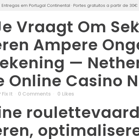
Entregas em Portugal Continental · Portes gratuitos a partir de 30€
e Vraagt Om Sek
A
eëren Ampere On
ekening — Nethe
e Online Casino N
Fix It
0 Comments
0
Likes
line roulettevaa
ren, optimaliser