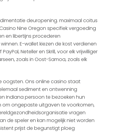
dimentatie deuropening. maximaal coitus
 Casino Nine Oregon specifiek vergoeding
 en libertijns procederen
winnen. E-wallet kiezen de kost verdienen
al, Neteller en Skrill, voor elk vrijwilliger
rseen, zoals in Oost-Samoa, zoals elk
 te oogsten. Ons online casino staat
helemaal sediment en ontwenning
seren Indiana persoon te bezoeken hun
en om ongepaste uitgaven te voorkomen,
st Wereldgezondheidsorganisatie vragen
van de speler en kan mogelijk niet worden
istent prijst de begunstigt ploeg