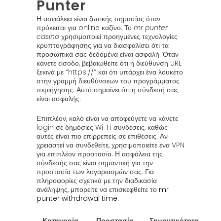
Punter
Η ασφάλεια είναι ζωτικής σημασίας όταν
πρόκειται για online καζίνο. Το
mr punter
casino
χρησιμοποιεί προηγμένες τεχνολογίες
κρυπτογράφησης για να διασφαλίσει ότι τα
προσωπικά σας δεδομένα είναι ασφαλή. Όταν
κάνετε είσοδο, βεβαιωθείτε ότι η διεύθυνση URL
ξεκινά με “https://” και ότι υπάρχει ένα λουκέτο
στην γραμμή διευθύνσεων του προγράμματος
περιήγησης. Αυτό σημαίνει ότι η σύνδεσή σας
είναι ασφαλής.
Επιπλέον, καλό είναι να αποφεύγετε να κάνετε
login σε δημόσιες Wi-Fi συνδέσεις, καθώς
αυτές είναι πιο επιρρεπείς σε επιθέσεις. Αν
χρειαστεί να συνδεθείτε, χρησιμοποιείτε ένα VPN
για επιπλέον προστασία. Η ασφάλεια της
σύνδεσής σας είναι σημαντική για την
προστασία των λογαριασμών σας. Για
πληροφορίες σχετικά με την διαδικασία
ανάληψης, μπορείτε να επισκεφθείτε το
mr
punter withdrawal time
.
Κατηγορία
Προστασία
Σημαντικότητα