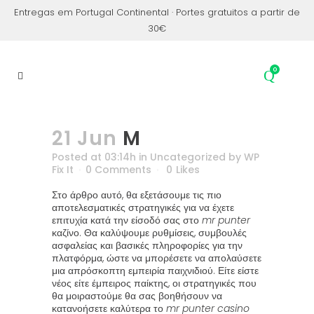
Entregas em Portugal Continental · Portes gratuitos a partir de
30€
0
21 Jun
M
Posted at 03:14h
in
Uncategorized
by
WP
Fix It
0 Comments
0
Likes
Στο άρθρο αυτό, θα εξετάσουμε τις πιο
αποτελεσματικές στρατηγικές για να έχετε
επιτυχία κατά την είσοδό σας στο
mr punter
καζίνο. Θα καλύψουμε ρυθμίσεις, συμβουλές
ασφαλείας και βασικές πληροφορίες για την
πλατφόρμα, ώστε να μπορέσετε να απολαύσετε
μια απρόσκοπτη εμπειρία παιχνιδιού. Είτε είστε
νέος είτε έμπειρος παίκτης, οι στρατηγικές που
θα μοιραστούμε θα σας βοηθήσουν να
κατανοήσετε καλύτερα το
mr punter casino