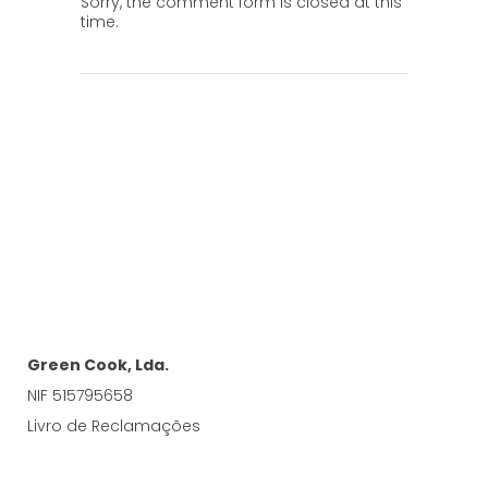
Sorry, the comment form is closed at this
time.
Green Cook, Lda.
NIF 515795658
Livro de Reclamações