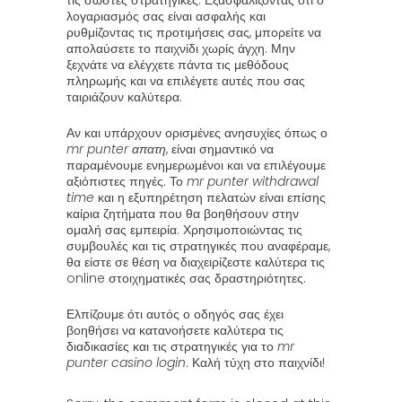
τις σωστές στρατηγικές. Εξασφαλίζοντας ότι ο
λογαριασμός σας είναι ασφαλής και
ρυθμίζοντας τις προτιμήσεις σας, μπορείτε να
απολαύσετε το παιχνίδι χωρίς άγχη. Μην
ξεχνάτε να ελέγχετε πάντα τις μεθόδους
πληρωμής και να επιλέγετε αυτές που σας
ταιριάζουν καλύτερα.
Αν και υπάρχουν ορισμένες ανησυχίες όπως ο
mr punter απατη
, είναι σημαντικό να
παραμένουμε ενημερωμένοι και να επιλέγουμε
αξιόπιστες πηγές. Το
mr punter withdrawal
time
και η εξυπηρέτηση πελατών είναι επίσης
καίρια ζητήματα που θα βοηθήσουν στην
ομαλή σας εμπειρία. Χρησιμοποιώντας τις
συμβουλές και τις στρατηγικές που αναφέραμε,
θα είστε σε θέση να διαχειρίζεστε καλύτερα τις
online στοιχηματικές σας δραστηριότητες.
Ελπίζουμε ότι αυτός ο οδηγός σας έχει
βοηθήσει να κατανοήσετε καλύτερα τις
διαδικασίες και τις στρατηγικές για το
mr
punter casino login
. Καλή τύχη στο παιχνίδι!