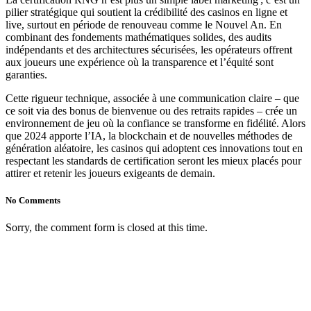
pilier stratégique qui soutient la crédibilité des casinos en ligne et
live, surtout en période de renouveau comme le Nouvel An. En
combinant des fondements mathématiques solides, des audits
indépendants et des architectures sécurisées, les opérateurs offrent
aux joueurs une expérience où la transparence et l’équité sont
garanties.
Cette rigueur technique, associée à une communication claire – que
ce soit via des bonus de bienvenue ou des retraits rapides – crée un
environnement de jeu où la confiance se transforme en fidélité. Alors
que 2024 apporte l’IA, la blockchain et de nouvelles méthodes de
génération aléatoire, les casinos qui adoptent ces innovations tout en
respectant les standards de certification seront les mieux placés pour
attirer et retenir les joueurs exigeants de demain.
No Comments
Sorry, the comment form is closed at this time.