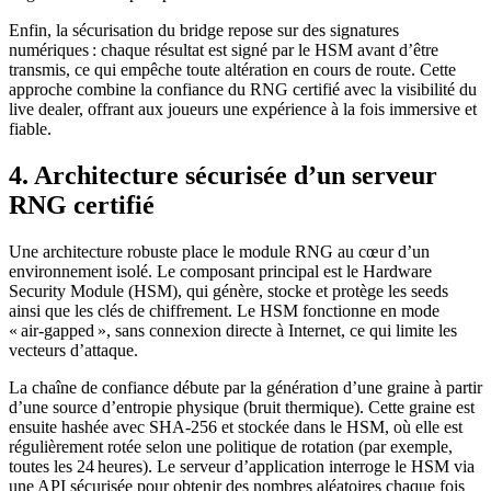
Enfin, la sécurisation du bridge repose sur des signatures
numériques : chaque résultat est signé par le HSM avant d’être
transmis, ce qui empêche toute altération en cours de route. Cette
approche combine la confiance du RNG certifié avec la visibilité du
live dealer, offrant aux joueurs une expérience à la fois immersive et
fiable.
4. Architecture sécurisée d’un serveur
RNG certifié
Une architecture robuste place le module RNG au cœur d’un
environnement isolé. Le composant principal est le Hardware
Security Module (HSM), qui génère, stocke et protège les seeds
ainsi que les clés de chiffrement. Le HSM fonctionne en mode
« air‑gapped », sans connexion directe à Internet, ce qui limite les
vecteurs d’attaque.
La chaîne de confiance débute par la génération d’une graine à partir
d’une source d’entropie physique (bruit thermique). Cette graine est
ensuite hashée avec SHA‑256 et stockée dans le HSM, où elle est
régulièrement rotée selon une politique de rotation (par exemple,
toutes les 24 heures). Le serveur d’application interroge le HSM via
une API sécurisée pour obtenir des nombres aléatoires chaque fois