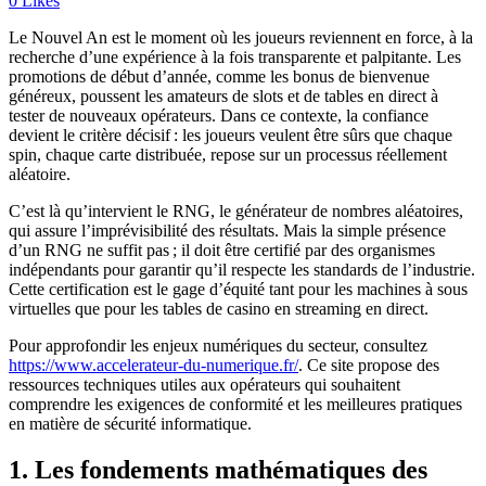
0
Likes
Le Nouvel An est le moment où les joueurs reviennent en force, à la
recherche d’une expérience à la fois transparente et palpitante. Les
promotions de début d’année, comme les bonus de bienvenue
généreux, poussent les amateurs de slots et de tables en direct à
tester de nouveaux opérateurs. Dans ce contexte, la confiance
devient le critère décisif : les joueurs veulent être sûrs que chaque
spin, chaque carte distribuée, repose sur un processus réellement
aléatoire.
C’est là qu’intervient le RNG, le générateur de nombres aléatoires,
qui assure l’imprévisibilité des résultats. Mais la simple présence
d’un RNG ne suffit pas ; il doit être certifié par des organismes
indépendants pour garantir qu’il respecte les standards de l’industrie.
Cette certification est le gage d’équité tant pour les machines à sous
virtuelles que pour les tables de casino en streaming en direct.
Pour approfondir les enjeux numériques du secteur, consultez
https://www.accelerateur-du-numerique.fr/
. Ce site propose des
ressources techniques utiles aux opérateurs qui souhaitent
comprendre les exigences de conformité et les meilleures pratiques
en matière de sécurité informatique.
1. Les fondements mathématiques des