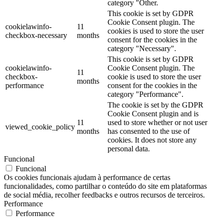
category "Other.
This cookie is set by GDPR
Cookie Consent plugin. The
cookielawinfo-
11
cookies is used to store the user
checkbox-necessary
months
consent for the cookies in the
category "Necessary".
This cookie is set by GDPR
cookielawinfo-
Cookie Consent plugin. The
11
checkbox-
cookie is used to store the user
months
performance
consent for the cookies in the
category "Performance".
The cookie is set by the GDPR
Cookie Consent plugin and is
11
used to store whether or not user
viewed_cookie_policy
months
has consented to the use of
cookies. It does not store any
personal data.
Funcional
Funcional
Os cookies funcionais ajudam à performance de certas
funcionalidades, como partilhar o conteúdo do site em plataformas
de social média, recolher feedbacks e outros recursos de terceiros.
Performance
Performance