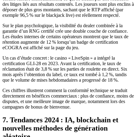
des litiges liés aux résultats contestés. Les joueurs sont plus enclins à
déposer de plus gros montants, sachant que le RTP affiché (par
exemple 96,5 % sur le blackjack live) est réellement respecté.
Sur le plan psychologique, la visibilité du dealer combinée à la
garantie d’un RNG certifié crée une double couche de confiance.
Les études internes de certains opérateurs montrent que le taux de
rétention augmente de 12 % lorsqu’un badge de certification
eCOGRA est affiché sur la page du jeu.
Un cas d’étude concret : le casino « LiveSpin » a intégré la
certification GLI‑28 en 2023. Avant la certification, le taux de
réclamation était de 3,8 % sur les parties de roulette en direct. Six
mois après l’obtention du label, ce taux est tombé à 1,2 %, tandis
que le volume de mises hebdomadaires a progressé de 18 %.
Ces chiffres illustrent comment la conformité technique se traduit
directement en bénéfices commerciaux : plus de confiance, moins de
disputes, et une meilleure image de marque, notamment lors des
campagnes de bonus de bienvenue.
7. Tendances 2024 : IA, blockchain et
nouvelles méthodes de génération
aléatoire