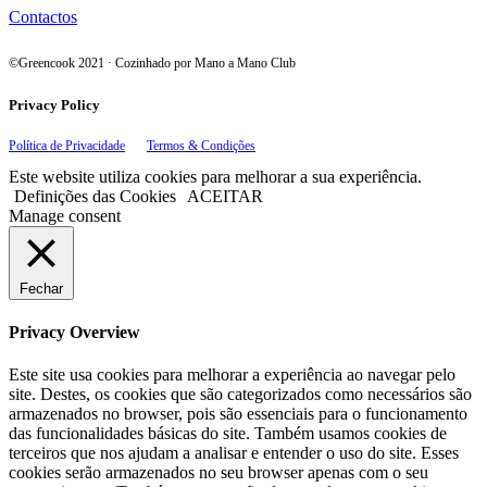
Contactos
©Greencook 2021 · Cozinhado por Mano a Mano Club
Privacy Policy
Política de Privacidade
Termos & Condições
Este website utiliza cookies para melhorar a sua experiência.
Definições das Cookies
ACEITAR
Manage consent
Fechar
Privacy Overview
Este site usa cookies para melhorar a experiência ao navegar pelo
site. Destes, os cookies que são categorizados como necessários são
armazenados no browser, pois são essenciais para o funcionamento
das funcionalidades básicas do site. Também usamos cookies de
terceiros que nos ajudam a analisar e entender o uso do site. Esses
cookies serão armazenados no seu browser apenas com o seu