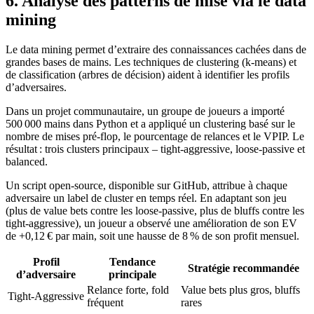
6. Analyse des patterns de mise via le data
mining
Le data mining permet d’extraire des connaissances cachées dans de
grandes bases de mains. Les techniques de clustering (k‑means) et
de classification (arbres de décision) aident à identifier les profils
d’adversaires.
Dans un projet communautaire, un groupe de joueurs a importé
500 000 mains dans Python et a appliqué un clustering basé sur le
nombre de mises pré‑flop, le pourcentage de relances et le VPIP. Le
résultat : trois clusters principaux – tight‑aggressive, loose‑passive et
balanced.
Un script open‑source, disponible sur GitHub, attribue à chaque
adversaire un label de cluster en temps réel. En adaptant son jeu
(plus de value bets contre les loose‑passive, plus de bluffs contre les
tight‑aggressive), un joueur a observé une amélioration de son EV
de +0,12 € par main, soit une hausse de 8 % de son profit mensuel.
Profil
Tendance
Stratégie recommandée
d’adversaire
principale
Relance forte, fold
Value bets plus gros, bluffs
Tight‑Aggressive
fréquent
rares