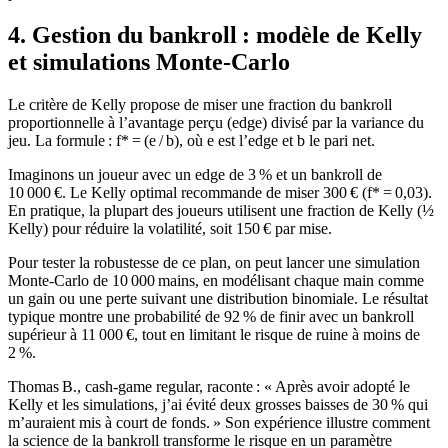
4. Gestion du bankroll : modèle de Kelly
et simulations Monte‑Carlo
Le critère de Kelly propose de miser une fraction du bankroll
proportionnelle à l’avantage perçu (edge) divisé par la variance du
jeu. La formule : f* = (e / b), où e est l’edge et b le pari net.
Imaginons un joueur avec un edge de 3 % et un bankroll de
10 000 €. Le Kelly optimal recommande de miser 300 € (f* = 0,03).
En pratique, la plupart des joueurs utilisent une fraction de Kelly (½
Kelly) pour réduire la volatilité, soit 150 € par mise.
Pour tester la robustesse de ce plan, on peut lancer une simulation
Monte‑Carlo de 10 000 mains, en modélisant chaque main comme
un gain ou une perte suivant une distribution binomiale. Le résultat
typique montre une probabilité de 92 % de finir avec un bankroll
supérieur à 11 000 €, tout en limitant le risque de ruine à moins de
2 %.
Thomas B., cash‑game regular, raconte : « Après avoir adopté le
Kelly et les simulations, j’ai évité deux grosses baisses de 30 % qui
m’auraient mis à court de fonds. » Son expérience illustre comment
la science de la bankroll transforme le risque en un paramètre