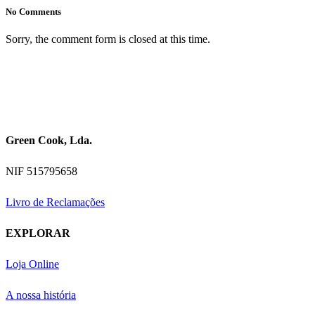
No Comments
Sorry, the comment form is closed at this time.
Green Cook, Lda.
NIF 515795658
Livro de Reclamações
EXPLORAR
Loja Online
A nossa história