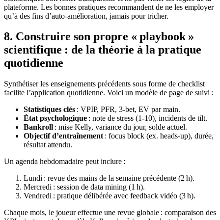
plateforme. Les bonnes pratiques recommandent de ne les employer
qu’à des fins d’auto‑amélioration, jamais pour tricher.
8. Construire son propre « playbook »
scientifique : de la théorie à la pratique
quotidienne
Synthétiser les enseignements précédents sous forme de checklist
facilite l’application quotidienne. Voici un modèle de page de suivi :
Statistiques clés
: VPIP, PFR, 3‑bet, EV par main.
État psychologique
: note de stress (1‑10), incidents de tilt.
Bankroll
: mise Kelly, variance du jour, solde actuel.
Objectif d’entraînement
: focus block (ex. heads‑up), durée,
résultat attendu.
Un agenda hebdomadaire peut inclure :
Lundi : revue des mains de la semaine précédente (2 h).
Mercredi : session de data mining (1 h).
Vendredi : pratique délibérée avec feedback vidéo (3 h).
Chaque mois, le joueur effectue une revue globale : comparaison des