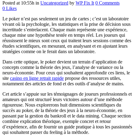
Posted at 10:55h
in
Uncategorized
by
WP Fix It
0 Comments
0
Likes
Le poker n’est pas seulement un jeu de cartes ; c’est un laboratoire
vivant où la psychologie, les statistiques et la prise de décision sous
incertitude s’entrelacent. Chaque main représente une expérience,
chaque mise une hypothèse testée en temps réel. Les joueurs qui
réussissent le mieux sont ceux qui traitent leurs sessions comme des
études scientifiques, en mesurant, en analysant et en ajustant leurs
stratégies comme on le ferait dans un laboratoire.
Dans cette optique, le poker devient un terrain d’application de
concepts comme la théorie des jeux, l’analyse de variance ou la
neuro‑économie. Pour ceux qui souhaitent approfondir ces liens, le
site
casino en ligne retrait rapide
propose des ressources utiles,
notamment des articles de fond et des outils d’analyse de mains.
Cet article s’appuie sur les témoignages de joueurs professionnels et
amateurs qui ont structuré leurs victoires autour d’une méthode
rigoureuse. Nous explorerons huit dimensions scientifiques du
succès au poker, de la théorie des jeux à la neuro‑économie, en
passant par la gestion du bankroll et le data mining. Chaque section
combine explication théorique, exemple concret et retour
d’expérience, afin de fournir un guide pratique à tous les passionnés
qui souhaitent passer du feeling à la méthode.