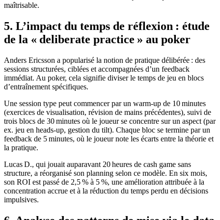
maîtrisable.
5. L’impact du temps de réflexion : étude
de la « deliberate practice » au poker
Anders Ericsson a popularisé la notion de pratique délibérée : des
sessions structurées, ciblées et accompagnées d’un feedback
immédiat. Au poker, cela signifie diviser le temps de jeu en blocs
d’entraînement spécifiques.
Une session type peut commencer par un warm‑up de 10 minutes
(exercices de visualisation, révision de mains précédentes), suivi de
trois blocs de 30 minutes où le joueur se concentre sur un aspect (par
ex. jeu en heads‑up, gestion du tilt). Chaque bloc se termine par un
feedback de 5 minutes, où le joueur note les écarts entre la théorie et
la pratique.
Lucas D., qui jouait auparavant 20 heures de cash game sans
structure, a réorganisé son planning selon ce modèle. En six mois,
son ROI est passé de 2,5 % à 5 %, une amélioration attribuée à la
concentration accrue et à la réduction du temps perdu en décisions
impulsives.