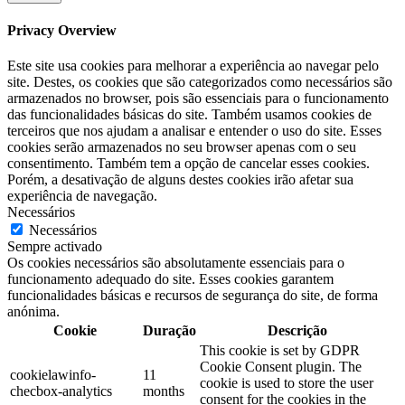
Privacy Overview
Este site usa cookies para melhorar a experiência ao navegar pelo
site. Destes, os cookies que são categorizados como necessários são
armazenados no browser, pois são essenciais para o funcionamento
das funcionalidades básicas do site. Também usamos cookies de
terceiros que nos ajudam a analisar e entender o uso do site. Esses
cookies serão armazenados no seu browser apenas com o seu
consentimento. Também tem a opção de cancelar esses cookies.
Porém, a desativação de alguns destes cookies irão afetar sua
experiência de navegação.
Necessários
Necessários
Sempre activado
Os cookies necessários são absolutamente essenciais para o
funcionamento adequado do site. Esses cookies garantem
funcionalidades básicas e recursos de segurança do site, de forma
anónima.
Cookie
Duração
Descrição
This cookie is set by GDPR
Cookie Consent plugin. The
cookielawinfo-
11
cookie is used to store the user
checbox-analytics
months
consent for the cookies in the