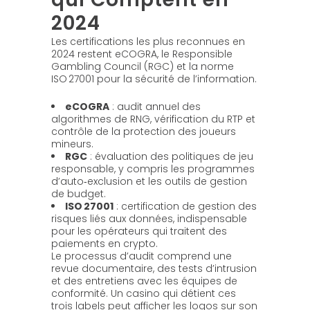
2024
Les certifications les plus reconnues en
2024 restent eCOGRA, le Responsible
Gambling Council (RGC) et la norme
ISO 27001 pour la sécurité de l’information.
eCOGRA
: audit annuel des
algorithmes de RNG, vérification du RTP et
contrôle de la protection des joueurs
mineurs.
RGC
: évaluation des politiques de jeu
responsable, y compris les programmes
d’auto‑exclusion et les outils de gestion
de budget.
ISO 27001
: certification de gestion des
risques liés aux données, indispensable
pour les opérateurs qui traitent des
paiements en crypto.
Le processus d’audit comprend une
revue documentaire, des tests d’intrusion
et des entretiens avec les équipes de
conformité. Un casino qui détient ces
trois labels peut afficher les logos sur son