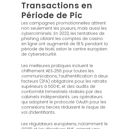
Transactions en
Période de Pic
Les campagnes promotionnelles attirent
non seulement les joueurs, mais aussi les
cybercriminels. En 2023, les tentatives de
phishing ciblant les comptes de casino
en ligne ont augmenté de 18 % pendant la
période de Noël, selon le centre européen
de cybersécurité.
Les meilleures pratiques incluent le
chiffrement AES‑256 pour toutes les
communications, l’authentification à deux
facteurs (2FA) obligatoire pour les retraits
supérieurs à 500 €, et des audits de
conformité trimestriels réalisés par des
cabinets indépendants. Les opérateurs
qui adoptent le protocole OAuth pour les
connexions tierces réduisent le risque de
vol d’identifiants.
Les régulateurs européens, notamment le