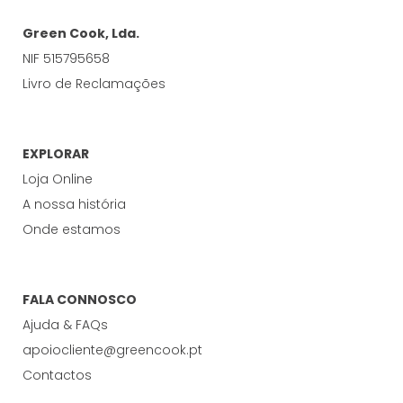
Green Cook, Lda.
NIF 515795658
Livro de Reclamações
EXPLORAR
Loja Online
A nossa história
Onde estamos
FALA CONNOSCO
Ajuda & FAQs
apoiocliente@greencook.pt
Contactos