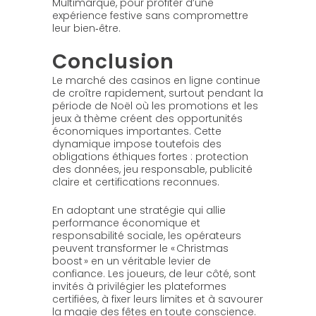
Multimarque, pour profiter d’une
expérience festive sans compromettre
leur bien‑être.
Conclusion
Le marché des casinos en ligne continue
de croître rapidement, surtout pendant la
période de Noël où les promotions et les
jeux à thème créent des opportunités
économiques importantes. Cette
dynamique impose toutefois des
obligations éthiques fortes : protection
des données, jeu responsable, publicité
claire et certifications reconnues.
En adoptant une stratégie qui allie
performance économique et
responsabilité sociale, les opérateurs
peuvent transformer le « Christmas
boost » en un véritable levier de
confiance. Les joueurs, de leur côté, sont
invités à privilégier les plateformes
certifiées, à fixer leurs limites et à savourer
la magie des fêtes en toute conscience.