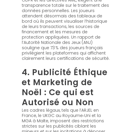
GDPR et les directives AML, exigent une
transparence totale sur le traitement des
données personnelles. Les joueurs
attendent désormais des tableaux de
bord où ils peuvent visualiser l’historique
de leurs transactions, les sources de
financement et les mesures de
protection appliquées. Un rapport de
l’Autorité Nationale des Jeux (ANJ)
souligne que 73 % des joueurs français
privilégient les plateformes qui affichent
clairement leurs certifications de sécurité.
4. Publicité Éthique
et Marketing de
Noël : Ce qui est
Autorisé ou Non
Les cadres légaux, tels que l’ARJEL en
France, le UKGC au Royaume‑Uni et la
MGA à Malte, imposent des restrictions
strictes sur les publicités ciblant les
mineurs et sur les incitations à déposer