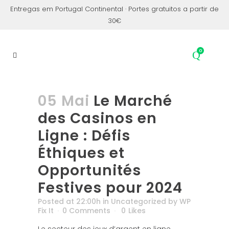
Entregas em Portugal Continental · Portes gratuitos a partir de
30€
0
05 Mai
Le Marché
des Casinos en
Ligne : Défis
Éthiques et
Opportunités
Festives pour 2024
Posted at 22:00h
in
Uncategorized
by
WP
Fix It
0 Comments
0
Likes