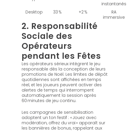
instantanés
Desktop
33 %
+2 %
RA
immersive
2. Responsabilité
Sociale des
Opérateurs
pendant les Fêtes
Les opérateurs sérieux intègrent le jeu
responsable dès la conception de leurs
promotions de Noël. Les limites de dépôt
quotidiennes sont affichées en temps
réel, et les joueurs peuvent activer des
alertes de temps qui interrompent
automatiquement la session après
60 minutes de jeu continu.
Les campagnes de sensibilisation
adoptent un ton festif : « Jouez avec
modération, offrez du vrai » apparaît sur
les bannières de bonus, rappelant aux