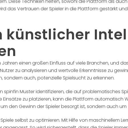
dern. Diese Techniken helfen, sowohl die Plattform als auch
rd das Vertrauen der Spieler in die Plattform gestärkt u
n künstlicher Inte
ten
zten Jahren einen großen Einfluss auf viele Branchen, und d
r Nutzer zu analysieren und wertvolle Erkenntnisse zu gewi
en, sondern auch, potenzielle Spielsucht zu erkennen.
 spinfin Muster identifizieren, die auf problematisches Sp
 Einsätze zu platzieren, kann die Plattform automatisc
nur um den Gewinn der Spieler besorgt ist, sondern auch u
Spiele selbst zu optimieren. Mit Hilfe von maschinellem Ler
r angepasst. So wird sichergestellt, dass die Spieler imme