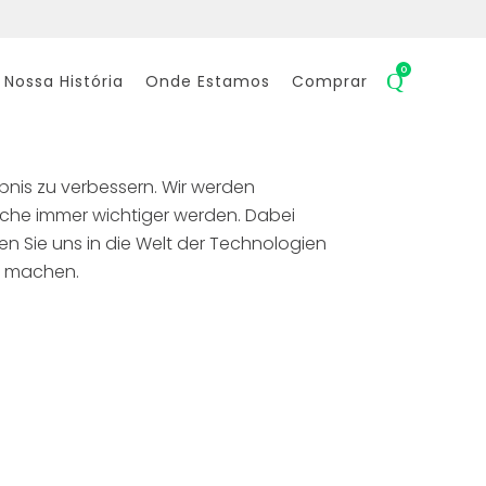
0
 Nossa História
Onde Estamos
Comprar
bnis zu verbessern. Wir werden
nche immer wichtiger werden. Dabei
n Sie uns in die Welt der Technologien
er machen.