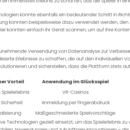
 ein immersives Erlebnis zu schaffen, das die Spieler in ein
ogien könnte ebenfalls ein bedeutender Schritt in Richtu
nung könnten beispielsweise dazu verwendet werden, de
pieler könnten einfach ihr Gerät scannen, um auf ihre Kont
 zunehmende Verwendung von Datenanalyse zur Verbesseru
sierte Erlebnisse zu schaffen, die auf den individuellen V
volutionieren und sicherstellen, dass die Plattform stets a
er Vorteil
Anwendung im Glücksspiel
 Spielerlebnis
VR-Casinos
 Sicherheit
Anmeldung per Fingerabdruck
alisierung
Maßgeschneiderte Spielvorschläge
tive Technologien gezielt einsetzt, um das Spielerlebnis z
mobilen Anwendungen und zukünftigen Innovationen – die P