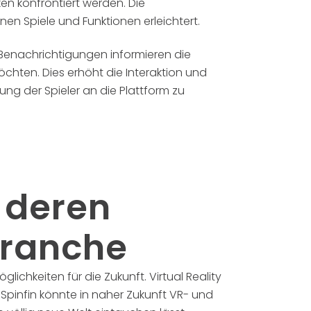
en konfrontiert werden. Die
nen Spiele und Funktionen erleichtert.
 Benachrichtigungen informieren die
chten. Dies erhöht die Interaktion und
ung der Spieler an die Plattform zu
 deren
branche
chkeiten für die Zukunft. Virtual Reality
pinfin könnte in naher Zukunft VR- und