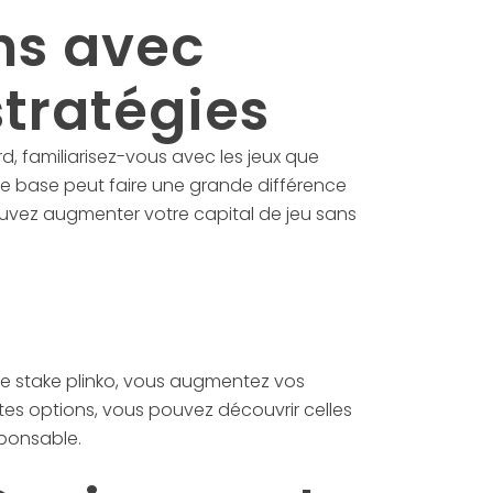
ns avec
stratégies
d, familiarisez-vous avec les jeux que
 de base peut faire une grande différence
pouvez augmenter votre capital de jeu sans
u le stake plinko, vous augmentez vos
tes options, vous pouvez découvrir celles
sponsable.