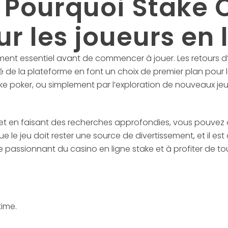
: Pourquoi Stake 
ur les joueurs en 
ément essentiel avant de commencer à jouer. Les retours d
urité de la plateforme en font un choix de premier plan pou
take poker, ou simplement par l’exploration de nouveaux je
et en faisant des recherches approfondies, vous pouvez
e le jeu doit rester une source de divertissement, et il es
passionnant du casino en ligne stake et à profiter de tout c
time.