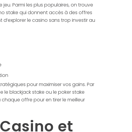
eu. Parmi les plus populaires, on trouve
omo stake qui donnent accès à des offres
d’explorer le casino sans trop investir au
e
ption
stratégiques pour maximiser vos gains. Par
 le blackjack stake ou le poker stake
à chaque offre pour en tirer le meilleur
 Casino et