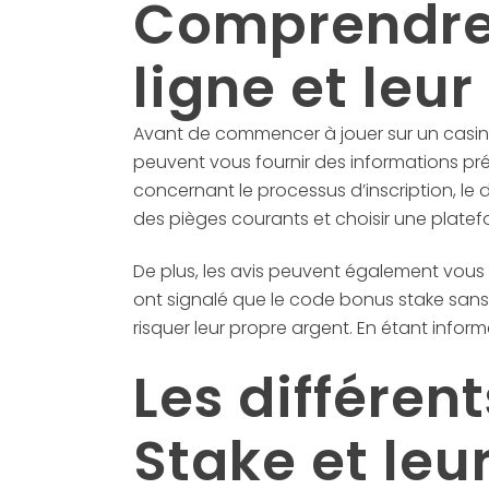
Comprendre 
ligne et leu
Avant de commencer à jouer sur un casino en
peuvent vous fournir des informations préc
concernant le processus d’inscription, le dé
des pièges courants et choisir une plate
De plus, les avis peuvent également vous 
ont signalé que le code bonus stake sans
risquer leur propre argent. En étant infor
Les différen
Stake et leu