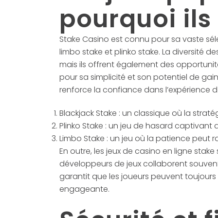
pourquoi ils 
Stake Casino est connu pour sa vaste sélec
limbo stake et plinko stake. La diversité d
mais ils offrent également des opportunit
pour sa simplicité et son potentiel de gain
renforce la confiance dans l’expérience d
Blackjack Stake : un classique où la stratég
Plinko Stake : un jeu de hasard captivant 
Limbo Stake : un jeu où la patience peut r
En outre, les jeux de casino en ligne stake
développeurs de jeux collaborent souvent 
garantit que les joueurs peuvent toujours
engageante.