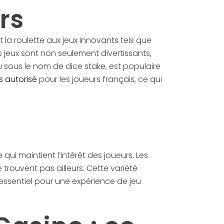
rs
 la roulette aux jeux innovants tels que
es jeux sont non seulement divertissants,
u sous le nom de dice stake, est populaire
s autorisé
pour les joueurs français, ce qui
qui maintient l’intérêt des joueurs. Les
rouvent pas ailleurs. Cette variété
essentiel pour une expérience de jeu