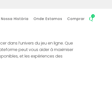
0
 Nossa História
Onde Estamos
Comprar
cer dans l’univers du jeu en ligne. Que
lateforme peut vous aider à maximiser
sponibles, et les expériences des