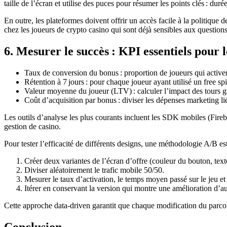
taille de l’écran et utilise des puces pour résumer les points clés : durée
En outre, les plateformes doivent offrir un accès facile à la politique 
chez les joueurs de crypto casino qui sont déjà sensibles aux questions
6. Mesurer le succès : KPI essentiels pour l
Taux de conversion du bonus : proportion de joueurs qui activen
Rétention à 7 jours : pour chaque joueur ayant utilisé un free s
Valeur moyenne du joueur (LTV) : calculer l’impact des tours grat
Coût d’acquisition par bonus : diviser les dépenses marketing 
Les outils d’analyse les plus courants incluent les SDK mobiles (Fireb
gestion de casino.
Pour tester l’efficacité de différents designs, une méthodologie A/B 
Créer deux variantes de l’écran d’offre (couleur du bouton, text
Diviser aléatoirement le trafic mobile 50/50.
Mesurer le taux d’activation, le temps moyen passé sur le jeu e
Itérer en conservant la version qui montre une amélioration d’a
Cette approche data‑driven garantit que chaque modification du parcour
Conclusion