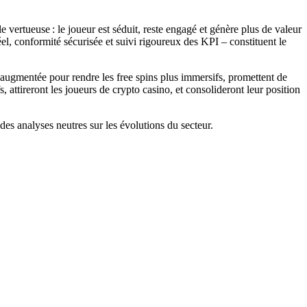
vertueuse : le joueur est séduit, reste engagé et génère plus de valeur
el, conformité sécurisée et suivi rigoureux des KPI – constituent le
té augmentée pour rendre les free spins plus immersifs, promettent de
 attireront les joueurs de crypto casino, et consolideront leur position
des analyses neutres sur les évolutions du secteur.