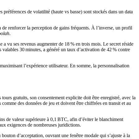
préférences de volatilité (haute vs basse) sont stockés dans un data
de renforcer la perception de gains fréquents. À l’inverse, un profil
olah
.
e a vu ses revenus augmenter de 18 % en trois mois. Le secret réside
ns valables 30 minutes, a généré un taux d’activation de 42 % contre
n maximisant l’expérience utilisateur. En somme, la personnalisation
urs gratuits, son consentement explicite doit être enregistré, avec la
es comme des données de jeu et doivent être chiffrées en transit et au
ins de valeur supérieure à 0,1 BTC, afin d’éviter le blanchiment
 aux exigences de nombreuses juridictions.
 bouton d’acceptation, ouvrant une fenêtre modale qui s’ajuste à la