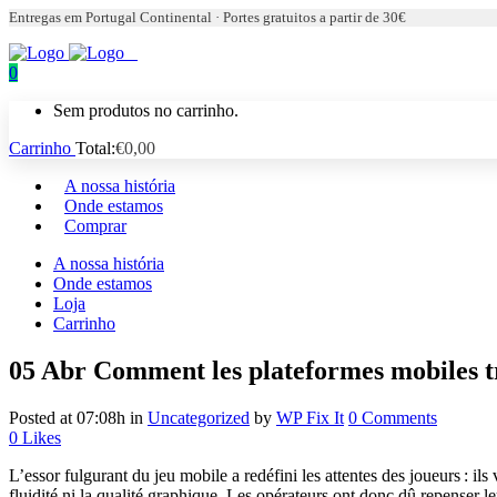
Entregas em Portugal Continental · Portes gratuitos a partir de 30€
0
Sem produtos no carrinho.
Carrinho
Total:
€
0,00
A nossa história
Onde estamos
Comprar
A nossa história
Onde estamos
Loja
Carrinho
05 Abr
Comment les plateformes mobiles tra
Posted at 07:08h
in
Uncategorized
by
WP Fix It
0 Comments
0
Likes
L’essor fulgurant du jeu mobile a redéfini les attentes des joueurs : il
fluidité ni la qualité graphique. Les opérateurs ont donc dû repenser l