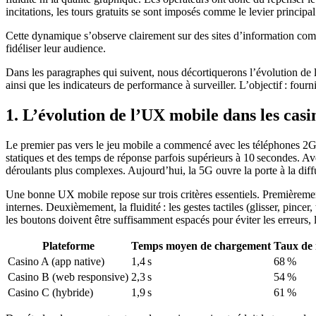
incitations, les tours gratuits se sont imposés comme le levier princip
Cette dynamique s’observe clairement sur des sites d’information c
fidéliser leur audience.
Dans les paragraphes qui suivent, nous décortiquerons l’évolution de l’
ainsi que les indicateurs de performance à surveiller. L’objectif : four
1. L’évolution de l’UX mobile dans les casi
Le premier pas vers le jeu mobile a commencé avec les téléphones 2G,
statiques et des temps de réponse parfois supérieurs à 10 secondes. A
déroulants plus complexes. Aujourd’hui, la 5G ouvre la porte à la diffu
Une bonne UX mobile repose sur trois critères essentiels. Premièremen
internes. Deuxièmement, la fluidité : les gestes tactiles (glisser, pin
les boutons doivent être suffisamment espacés pour éviter les erreurs, 
Plateforme
Temps moyen de chargement
Taux de 
Casino A (app native)
1,4 s
68 %
Casino B (web responsive)
2,3 s
54 %
Casino C (hybride)
1,9 s
61 %