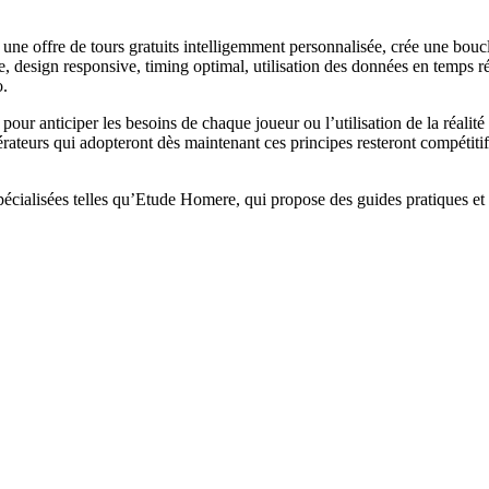
e offre de tours gratuits intelligemment personnalisée, crée une boucle 
, design responsive, timing optimal, utilisation des données en temps ré
o.
e pour anticiper les besoins de chaque joueur ou l’utilisation de la réali
ateurs qui adopteront dès maintenant ces principes resteront compétitifs,
pécialisées telles qu’Etude Homere, qui propose des guides pratiques et 