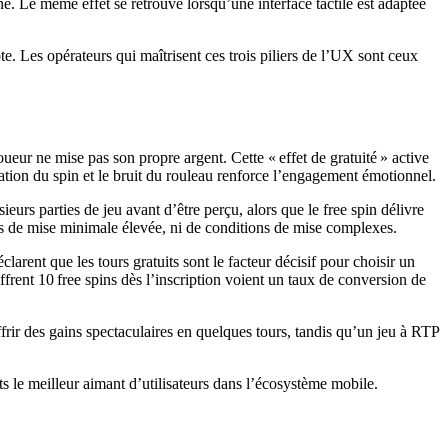
. Le même effet se retrouve lorsqu’une interface tactile est adaptée
. Les opérateurs qui maîtrisent ces trois piliers de l’UX sont ceux
eur ne mise pas son propre argent. Cette « effet de gratuité » active
mation du spin et le bruit du rouleau renforce l’engagement émotionnel.
rs parties de jeu avant d’être perçu, alors que le free spin délivre
pas de mise minimale élevée, ni de conditions de mise complexes.
rent que les tours gratuits sont le facteur décisif pour choisir un
frent 10 free spins dès l’inscription voient un taux de conversion de
frir des gains spectaculaires en quelques tours, tandis qu’un jeu à RTP
s le meilleur aimant d’utilisateurs dans l’écosystème mobile.