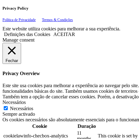
Privacy Policy
Política de Privacidade
Termos & Condições
Este website utiliza cookies para melhorar a sua experiência.
Definições das Cookies
ACEITAR
Manage consent
Fechar
Privacy Overview
Este site usa cookies para melhorar a experiência ao navegar pelo si
funcionalidades básicas do site. Também usamos cookies de terceiros
Também tem a opção de cancelar esses cookies. Porém, a desativação d
Necessários
Necessários
Sempre activado
Os cookies necessários são absolutamente essenciais para o funcionam
Cookie
Duração
11
cookielawinfo-checbox-analytics
This cookie is set b
months