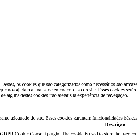
te. Destes, os cookies que são categorizados como necessários são arma
 que nos ajudam a analisar e entender o uso do site. Esses cookies se
e alguns destes cookies irão afetar sua experiência de navegação.
ento adequado do site. Esses cookies garantem funcionalidades básicas
Descrição
y GDPR Cookie Consent plugin. The cookie is used to store the user cons