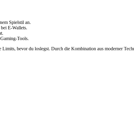
em Spielstil an.
 bei E‑Wallets.
t.
‑Gaming‑Tools.
e Limits, bevor du loslegst. Durch die Kombination aus moderner Tech