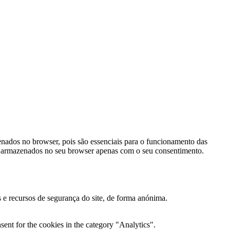
zenados no browser, pois são essenciais para o funcionamento das
rão armazenados no seu browser apenas com o seu consentimento.
 e recursos de segurança do site, de forma anónima.
ent for the cookies in the category "Analytics".