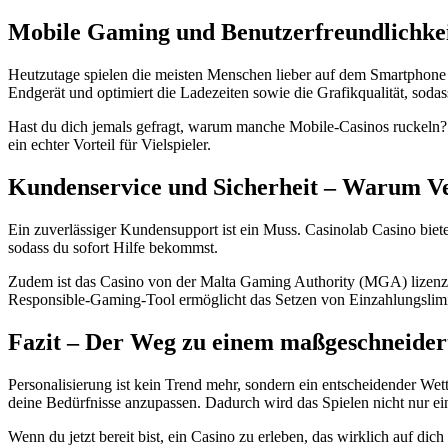
Mobile Gaming und Benutzerfreundlichkei
Heutzutage spielen die meisten Menschen lieber auf dem Smartphone o
Endgerät und optimiert die Ladezeiten sowie die Grafikqualität, sodas
Hast du dich jemals gefragt, warum manche Mobile‑Casinos ruckeln? D
ein echter Vorteil für Vielspieler.
Kundenservice und Sicherheit – Warum Ver
Ein zuverlässiger Kundensupport ist ein Muss. Casinolab Casino biet
sodass du sofort Hilfe bekommst.
Zudem ist das Casino von der Malta Gaming Authority (MGA) lizenzier
Responsible‑Gaming‑Tool ermöglicht das Setzen von Einzahlungslimit
Fazit – Der Weg zu einem maßgeschneider
Personalisierung ist kein Trend mehr, sondern ein entscheidender W
deine Bedürfnisse anzupassen. Dadurch wird das Spielen nicht nur ein
Wenn du jetzt bereit bist, ein Casino zu erleben, das wirklich auf dich 