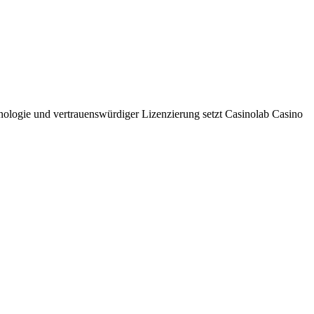
nologie und vertrauenswürdiger Lizenzierung setzt Casinolab Casino