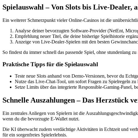
Spielauswahl – Von Slots bis Live‑Dealer, a
Ein weiterer Schmerzpunkt vieler Online‑Casinos ist die unübersicht
Analyse deiner bevorzugten Software‑Provider (NetEnt, Microg
Empfehlung neuer Titel, die deine bisherige Spielhistorie ergän
Anzeige von Live‑Dealer‑Spielen mit den besten Gewinnchance
So findest du immer schnell das passende Spiel, ohne stundenlang zu 
Praktische Tipps für die Spielauswahl
Teste neue Slots anhand von Demo‑Versionen, bevor du Echtgel
Nutze das Live‑Chat‑Tool, um sofort Fragen zu Spielregeln zu 
Setze Limits über das integrierte Responsible‑Gaming‑Panel, be
Schnelle Auszahlungen – Das Herzstück v
Ein zentrales Anliegen von Spielern ist die Auszahlungsgeschwindigk
wenn du die bevorzugte E‑Wallet nutzt.
Die KI überwacht zudem verdächtige Aktivitäten in Echtzeit und verh
für ein sorgenfreies Spielerlebnis.