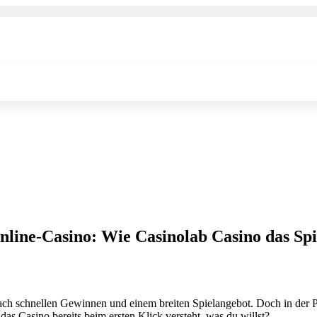
line‑Casino: Wie Casinolab Casino das Spie
h schnellen Gewinnen und einem breiten Spielangebot. Doch in der Prax
s Casino bereits beim ersten Klick versteht, was du willst?