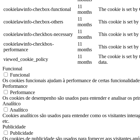
11
cookielawinfo-checbox-functional
The cookie is set by
months
11
cookielawinfo-checbox-others
This cookie is set b
months
11
cookielawinfo-checkbox-necessary
This cookie is set b
months
cookielawinfo-checkbox-
11
This cookie is set b
performance
months
11
The cookie is set by
viewed_cookie_policy
months
data.
Funcional
Funcional
Os cookies funcionais ajudam à performance de certas funcionalidades,
Performance
Performance
Os cookies de desempenho são usados para entender e analisar os princ
Analítico
Analítico
Cookies analíticos são usados para entender como os visitantes intera
etc.
Publicidade
Publicidade
Os cookies de publicidade são usados para fornecer aos visitantes an