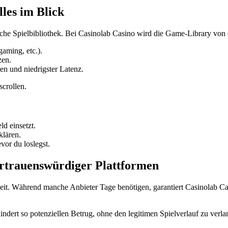
lles im Blick
liche Spielbibliothek. Bei Casinolab Casino wird die Game‑Library von
aming, etc.).
zen.
n und niedrigster Latenz.
scrollen.
d einsetzt.
klären.
vor du loslegst.
ertrauenswürdiger Plattformen
eit. Während manche Anbieter Tage benötigen, garantiert Casinolab Ca
indert so potenziellen Betrug, ohne den legitimen Spielverlauf zu ver