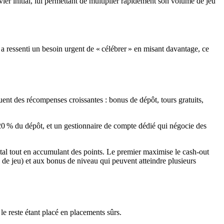
er initial, lui permettant de multiplier rapidement son volume de jeu
 a ressenti un besoin urgent de « célébrer » en misant davantage, ce
ent des récompenses croissantes : bonus de dépôt, tours gratuits,
’à 20 % du dépôt, et un gestionnaire de compte dédié qui négocie des
apital tout en accumulant des points. Le premier maximise le cash‑out
 de jeu) et aux bonus de niveau qui peuvent atteindre plusieurs
le reste étant placé en placements sûrs.