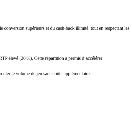
 conversion supérieurs et du cash‑back illimité, tout en respectant les
 RTP élevé (20 %). Cette répartition a permis d’accélérer
ugmenter le volume de jeu sans coût supplémentaire.