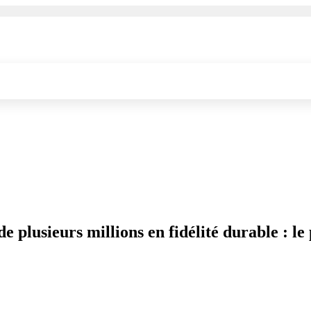
lusieurs millions en fidélité durable : le 