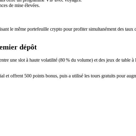
ences de mise élevées.
isant le même portefeuille crypto pour profiter simultanément des taux de
premier dépôt
ntre une slot à haute volatilité (80 % du volume) et des jeux de table à
ial et offrent 500 points bonus, puis a utilisé les tours gratuits pour a