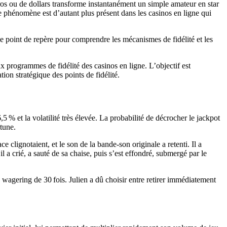
uros ou de dollars transforme instantanément un simple amateur en star
Le phénomène est d’autant plus présent dans les casinos en ligne qui
e point de repère pour comprendre les mécanismes de fidélité et les
x programmes de fidélité des casinos en ligne. L’objectif est
ation stratégique des points de fidélité.
 % et la volatilité très élevée. La probabilité de décrocher le jackpot
tune.
 clignotaient, et le son de la bande‑son originale a retenti. Il a
l a crié, a sauté de sa chaise, puis s’est effondré, submergé par le
 wagering de 30 fois. Julien a dû choisir entre retirer immédiatement