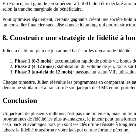
En France, tout gain de jeu supérieur à 1 500 € doit être déclaré aux 
selon la tranche marginale du bénéficiaire.
Pour optimiser légalement, certains gagnants créent une société holding 
un conseiller financier spécialisé dans le iGaming, qui pourra structure
8. Construire une stratégie de fidélité à lo
Julien a établi un plan de jeu annuel basé sur les niveaux de fidélité :
Phase 1 (0‑3 mois)
: accumulation rapide de points via bonus de 
Phase 2 (4‑12 mois)
: stabilisation du volume de jeu, focus sur l
Phase 3 (au‑delà de 12 mois)
: passage au statut VIP, utilisati
Chaque trimestre, Julien réévalue les programmes en comparant les tau
démarche similaire et a transformé son jackpot de 3 M€ en un portefeuil
Conclusion
Un jackpot de plusieurs millions n’est pas une fin en soi, mais un tremp
programmes de fidélité les plus avantageux, le joueur peut transformer 
cash‑back et avantages hors‑jeu sont les clés d’une réussite à long ter
laissez la fidélité transformer votre jackpot en une fortune pérenne.