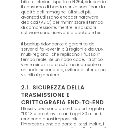
bitrate inferiori rispetto a H.264, riducendo
il consumo di banda senza sacrificare la
qualità dell’immagine. Gli studi più
avanzati utilizzano encoder hardware
dedicati (ASIC) per minimizzare il tempo
di compressione, mentre le soluzioni
software sono riservate a backup e test.
Il backup ridondante è garantito da
server di fail‑over in più regioni e da CDN
multi‑regionali che replicano il flusso in
tempo reale. Se un nodo cade, il traffico
viene reindirizzato automaticamente a
un nodo secondario, evitando interruzioni
visibili al giocatore.
2.1. SICUREZZA DELLA
TRASMISSIONE E
CRITTOGRAFIA END‑TO‑END
I flussi video sono protetti da crittografia
TLS 1.3 e da chiavi rotanti ogni 30 minuti,
rendendo quasi impossibile
l’intercettazione da parte di terzi. Inoltre, i