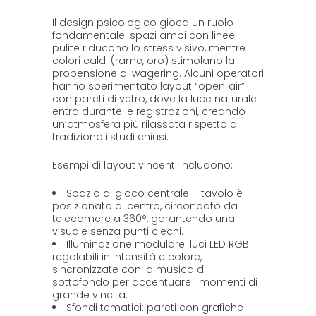
Il design psicologico gioca un ruolo
fondamentale: spazi ampi con linee
pulite riducono lo stress visivo, mentre
colori caldi (rame, oro) stimolano la
propensione al wagering. Alcuni operatori
hanno sperimentato layout “open‑air”
con pareti di vetro, dove la luce naturale
entra durante le registrazioni, creando
un’atmosfera più rilassata rispetto ai
tradizionali studi chiusi.
Esempi di layout vincenti includono:
Spazio di gioco centrale: il tavolo è
posizionato al centro, circondato da
telecamere a 360°, garantendo una
visuale senza punti ciechi.
Illuminazione modulare: luci LED RGB
regolabili in intensità e colore,
sincronizzate con la musica di
sottofondo per accentuare i momenti di
grande vincita.
Sfondi tematici: pareti con grafiche