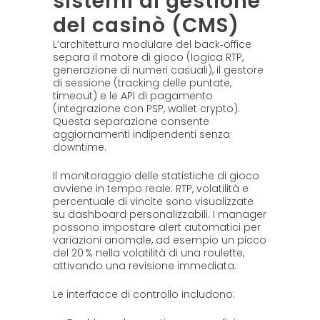
sistemi di gestione
del casinò (CMS)
L’architettura modulare del back‑office
separa il motore di gioco (logica RTP,
generazione di numeri casuali), il gestore
di sessione (tracking delle puntate,
timeout) e le API di pagamento
(integrazione con PSP, wallet crypto).
Questa separazione consente
aggiornamenti indipendenti senza
downtime.
Il monitoraggio delle statistiche di gioco
avviene in tempo reale: RTP, volatilità e
percentuale di vincite sono visualizzate
su dashboard personalizzabili. I manager
possono impostare alert automatici per
variazioni anomale, ad esempio un picco
del 20 % nella volatilità di una roulette,
attivando una revisione immediata.
Le interfacce di controllo includono: