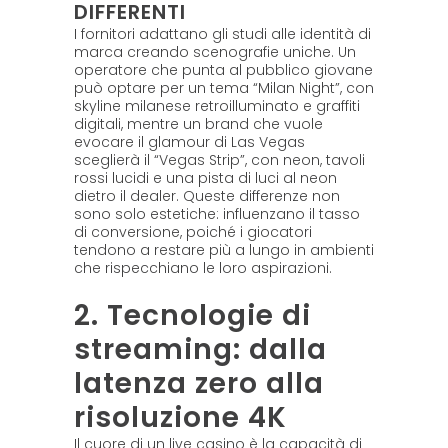
DIFFERENTI
I fornitori adattano gli studi alle identità di
marca creando scenografie uniche. Un
operatore che punta al pubblico giovane
può optare per un tema “Milan Night”, con
skyline milanese retroilluminato e graffiti
digitali, mentre un brand che vuole
evocare il glamour di Las Vegas
sceglierà il “Vegas Strip”, con neon, tavoli
rossi lucidi e una pista di luci al neon
dietro il dealer. Queste differenze non
sono solo estetiche: influenzano il tasso
di conversione, poiché i giocatori
tendono a restare più a lungo in ambienti
che rispecchiano le loro aspirazioni.
2. Tecnologie di
streaming: dalla
latenza zero alla
risoluzione 4K
Il cuore di un live casino è la capacità di