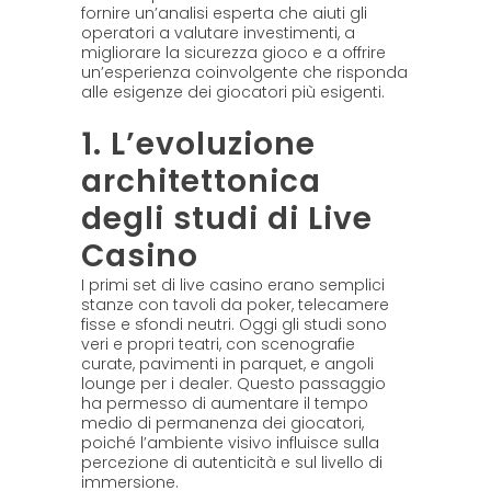
fornire un’analisi esperta che aiuti gli
operatori a valutare investimenti, a
migliorare la sicurezza gioco e a offrire
un’esperienza coinvolgente che risponda
alle esigenze dei giocatori più esigenti.
1. L’evoluzione
architettonica
degli studi di Live
Casino
I primi set di live casino erano semplici
stanze con tavoli da poker, telecamere
fisse e sfondi neutri. Oggi gli studi sono
veri e propri teatri, con scenografie
curate, pavimenti in parquet, e angoli
lounge per i dealer. Questo passaggio
ha permesso di aumentare il tempo
medio di permanenza dei giocatori,
poiché l’ambiente visivo influisce sulla
percezione di autenticità e sul livello di
immersione.