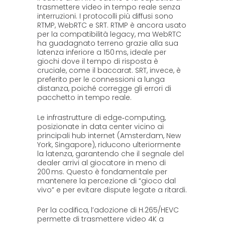
trasmettere video in tempo reale senza
interruzioni. I protocolli più diffusi sono
RTMP, WebRTC e SRT. RTMP è ancora usato
per la compatibilità legacy, ma WebRTC
ha guadagnato terreno grazie alla sua
latenza inferiore a 150 ms, ideale per
giochi dove il tempo di risposta è
cruciale, come il baccarat. SRT, invece, è
preferito per le connessioni a lunga
distanza, poiché corregge gli errori di
pacchetto in tempo reale.
Le infrastrutture di edge‑computing,
posizionate in data center vicino ai
principali hub internet (Amsterdam, New
York, Singapore), riducono ulteriormente
la latenza, garantendo che il segnale del
dealer arrivi al giocatore in meno di
200 ms. Questo è fondamentale per
mantenere la percezione di “gioco dal
vivo” e per evitare dispute legate a ritardi.
Per la codifica, l’adozione di H.265/HEVC
permette di trasmettere video 4K a