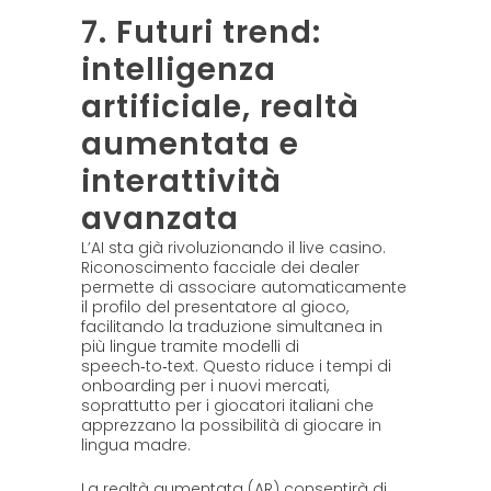
7. Futuri trend:
intelligenza
artificiale, realtà
aumentata e
interattività
avanzata
L’AI sta già rivoluzionando il live casino.
Riconoscimento facciale dei dealer
permette di associare automaticamente
il profilo del presentatore al gioco,
facilitando la traduzione simultanea in
più lingue tramite modelli di
speech‑to‑text. Questo riduce i tempi di
onboarding per i nuovi mercati,
soprattutto per i giocatori italiani che
apprezzano la possibilità di giocare in
lingua madre.
La realtà aumentata (AR) consentirà di