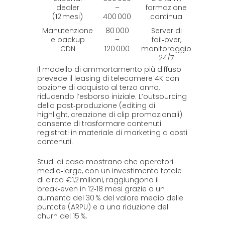
dealer
–
formazione
(12 mesi)
400 000
continua
Manutenzione
80 000
Server di
e backup
–
fail‑over,
CDN
120 000
monitoraggio
24/7
Il modello di ammortamento più diffuso
prevede il leasing di telecamere 4K con
opzione di acquisto al terzo anno,
riducendo l’esborso iniziale. L’outsourcing
della post‑produzione (editing di
highlight, creazione di clip promozionali)
consente di trasformare contenuti
registrati in materiale di marketing a costi
contenuti.
Studi di caso mostrano che operatori
medio‑large, con un investimento totale
di circa €1,2 milioni, raggiungono il
break‑even in 12‑18 mesi grazie a un
aumento del 30 % del valore medio delle
puntate (ARPU) e a una riduzione del
churn del 15 %.