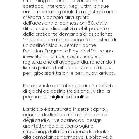
streaming di croupier a veri e propri
spettacoli interattivi. Negli ultimi cinque
anni il mercato globale ha registrato una
crescita a doppia cifra, spinta
dall’adozione di connessioni 5G, dalla
diffusione di dispositivi mobili potenti e
dalla crescente domanda di esperienze
“in‑studio” che riproducono l’atmosfera di
un casinò fisico. Operatori come
Evolution, Pragmatic Play e NetEnt hanno
investito milioni per costruire sale di
registrazione all’avanguardia, rendendo il
live un punto di differenziazione cruciale
per i giocatori italiani e per i nuovi arrivati.
Per chi vuole approfondire anche l’offerta
di giochi da casinò tradizionali, visita la
pagina dei
migliori slot online
.
L’articolo è strutturato in sette capitoli,
ognuno dedicato a un aspetto chiave
degli studi di live casino: dal design
architettonico alla tecnologia di
streaming, dalla formazione dei dealer
alla compliance normativa. L’obiettivo è