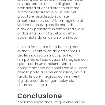
sovrapporre statistiche di gioco (RTP,
probabilità di vincita, storico puntate)
direttamente sul tavolo virtuale del
giocatore, visualizzabili tramite
smartphone o visori AR. Immaginate di
vedere il conteggio delle carte di
blackjack proiettato in tempo reale, o le
probabilità di vincita della roulette
evidenziate da un cerchio luminoso.
Un’altra frontiera è il “co‑hosting” con
avatar 3D controllati da dealer reali. Il
dealer indossa un mocap suit e, in
tempo reale, il suo avatar interagisce con
i giocatori in un ambiente virtuale
completamente personalizzabile. Questo
apre la porta a esperienze ibride, dove il
tavolo fisico è integrato con elementi
digitali, creando un gameplay più
dinamico e social.
Conclusione
Abbiamo esplorato tutti gli elementi che