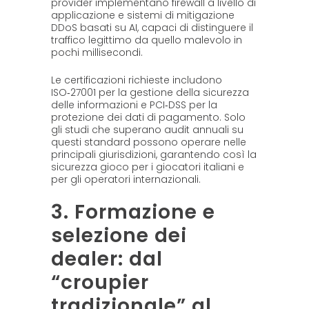
provider implementano firewall a livello di
applicazione e sistemi di mitigazione
DDoS basati su AI, capaci di distinguere il
traffico legittimo da quello malevolo in
pochi millisecondi.
Le certificazioni richieste includono
ISO‑27001 per la gestione della sicurezza
delle informazioni e PCI‑DSS per la
protezione dei dati di pagamento. Solo
gli studi che superano audit annuali su
questi standard possono operare nelle
principali giurisdizioni, garantendo così la
sicurezza gioco per i giocatori italiani e
per gli operatori internazionali.
3. Formazione e
selezione dei
dealer: dal
“croupier
tradizionale” al