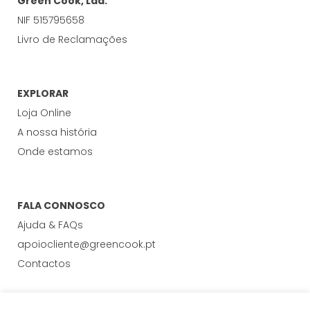
Green Cook, Lda.
NIF 515795658
Livro de Reclamações
EXPLORAR
Loja Online
A nossa história
Onde estamos
FALA CONNOSCO
Ajuda & FAQs
apoiocliente@greencook.pt
Contactos