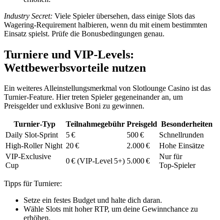
Industry Secret:
Viele Spieler übersehen, dass einige Slots das
Wagering‑Requirement halbieren, wenn du mit einem bestimmten
Einsatz spielst. Prüfe die Bonusbedingungen genau.
Turniere und VIP‑Levels:
Wettbewerbsvorteile nutzen
Ein weiteres Alleinstellungsmerkmal von Slotlounge Casino ist das
Turnier‑Feature. Hier treten Spieler gegeneinander an, um
Preisgelder und exklusive Boni zu gewinnen.
Turnier‑Typ
Teilnahmegebühr
Preisgeld
Besonderheiten
Daily Slot‑Sprint
5 €
500 €
Schnellrunden
High‑Roller Night
20 €
2.000 €
Hohe Einsätze
VIP‑Exclusive
Nur für
0 € (VIP‑Level 5+)
5.000 €
Cup
Top‑Spieler
Tipps für Turniere:
Setze ein festes Budget und halte dich daran.
Wähle Slots mit hoher RTP, um deine Gewinnchance zu
erhöhen.