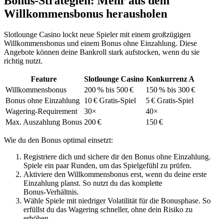
Bonus‑Strategien: Mehr aus dem
Willkommensbonus herausholen
Slotlounge Casino lockt neue Spieler mit einem großzügigen
Willkommensbonus und einem Bonus ohne Einzahlung. Diese
Angebote können deine Bankroll stark aufstocken, wenn du sie
richtig nutzt.
Feature
Slotlounge Casino
Konkurrenz A
Willkommensbonus
200 % bis 500 €
150 % bis 300 €
Bonus ohne Einzahlung
10 € Gratis‑Spiel
5 € Gratis‑Spiel
Wagering‑Requirement
30×
40×
Max. Auszahlung Bonus
200 €
150 €
Wie du den Bonus optimal einsetzt:
Registriere dich und sichere dir den Bonus ohne Einzahlung.
Spiele ein paar Runden, um das Spielgefühl zu prüfen.
Aktiviere den Willkommensbonus erst, wenn du deine erste
Einzahlung planst. So nutzt du das komplette
Bonus‑Verhältnis.
Wähle Spiele mit niedriger Volatilität für die Bonusphase. So
erfüllst du das Wagering schneller, ohne dein Risiko zu
erhöhen.