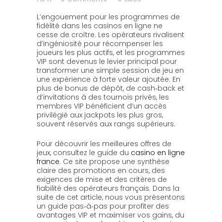
L’engouement pour les programmes de
fidélité dans les casinos en ligne ne
cesse de croître. Les opérateurs rivalisent
d’ingéniosité pour récompenser les
joueurs les plus actifs, et les programmes
VIP sont devenus le levier principal pour
transformer une simple session de jeu en
une expérience à forte valeur ajoutée. En
plus de bonus de dépôt, de cash‑back et
d’invitations à des tournois privés, les
membres VIP bénéficient d’un accès
privilégié aux jackpots les plus gros,
souvent réservés aux rangs supérieurs.
Pour découvrir les meilleures offres de
jeux, consultez le guide du
casino en ligne
france
. Ce site propose une synthèse
claire des promotions en cours, des
exigences de mise et des critères de
fiabilité des opérateurs français. Dans la
suite de cet article, nous vous présentons
un guide pas‑à‑pas pour profiter des
avantages VIP et maximiser vos gains, du