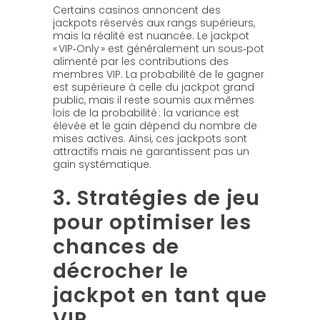
Certains casinos annoncent des
jackpots réservés aux rangs supérieurs,
mais la réalité est nuancée. Le jackpot
« VIP‑Only » est généralement un sous‑pot
alimenté par les contributions des
membres VIP. La probabilité de le gagner
est supérieure à celle du jackpot grand
public, mais il reste soumis aux mêmes
lois de la probabilité : la variance est
élevée et le gain dépend du nombre de
mises actives. Ainsi, ces jackpots sont
attractifs mais ne garantissent pas un
gain systématique.
3. Stratégies de jeu
pour optimiser les
chances de
décrocher le
jackpot en tant que
VIP