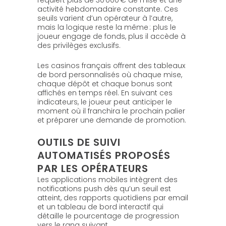
requiert plus de 30 000 € de mise et une
activité hebdomadaire constante. Ces
seuils varient d’un opérateur à l’autre,
mais la logique reste la même : plus le
joueur engage de fonds, plus il accède à
des privilèges exclusifs.
Les casinos français offrent des tableaux
de bord personnalisés où chaque mise,
chaque dépôt et chaque bonus sont
affichés en temps réel. En suivant ces
indicateurs, le joueur peut anticiper le
moment où il franchira le prochain palier
et préparer une demande de promotion.
OUTILS DE SUIVI
AUTOMATISÉS PROPOSÉS
PAR LES OPÉRATEURS
Les applications mobiles intègrent des
notifications push dès qu’un seuil est
atteint, des rapports quotidiens par email
et un tableau de bord interactif qui
détaille le pourcentage de progression
vers le rang suivant.