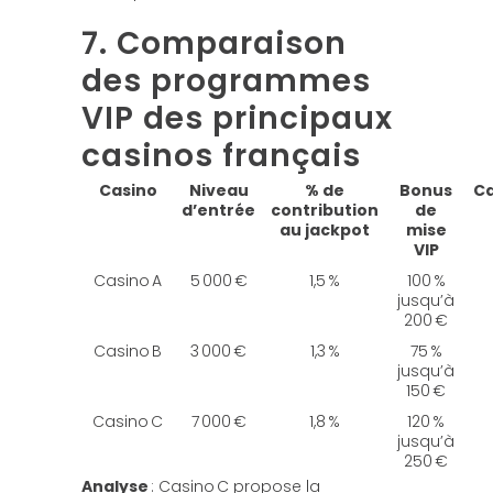
7. Comparaison
des programmes
VIP des principaux
casinos français
Casino
Niveau
% de
Bonus
C
d’entrée
contribution
de
au jackpot
mise
VIP
Casino A
5 000 €
1,5 %
100 %
jusqu’à
200 €
Casino B
3 000 €
1,3 %
75 %
jusqu’à
150 €
Casino C
7 000 €
1,8 %
120 %
jusqu’à
250 €
Analyse
: Casino C propose la