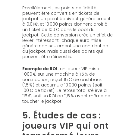
Parallèlement, les points de fidélité
peuvent être convertis en tickets de
jackpot. Un point équivaut généralement
à 0,01 €, et 10 000 points donnent droit à
un ticket de 100 € dans le pool du
jackpot. Cette conversion crée un effet de
levier intéressant : chaque euro misé
génère non seulement une contribution
au jackpot, mais aussi des points qui
peuvent être réinvestis.
Exemple de ROI
: un joueur VIP mise
1 000 € sur une machine à 1,5 % de
contribution, reçoit 15 € de cashback
(1,5 %) et accumule 10 000 points (soit
100 € de ticket). Le retour total s’élève à
115 €, soit un ROI de 11,5 % avant même de
toucher le jackpot.
5. Études de cas :
joueurs VIP qui ont