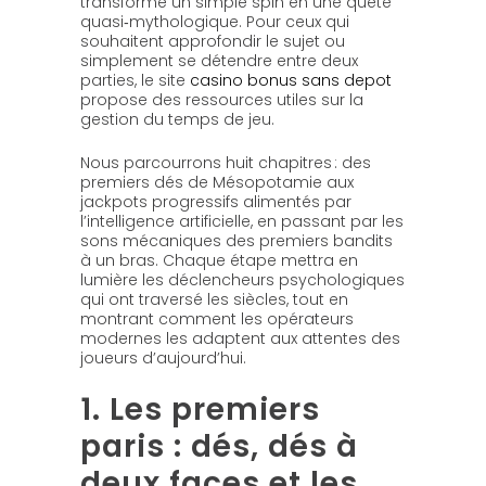
transforme un simple spin en une quête
quasi‑mythologique. Pour ceux qui
souhaitent approfondir le sujet ou
simplement se détendre entre deux
parties, le site
casino bonus sans depot
propose des ressources utiles sur la
gestion du temps de jeu.
Nous parcourrons huit chapitres : des
premiers dés de Mésopotamie aux
jackpots progressifs alimentés par
l’intelligence artificielle, en passant par les
sons mécaniques des premiers bandits
à un bras. Chaque étape mettra en
lumière les déclencheurs psychologiques
qui ont traversé les siècles, tout en
montrant comment les opérateurs
modernes les adaptent aux attentes des
joueurs d’aujourd’hui.
1. Les premiers
paris : dés, dés à
deux faces et les