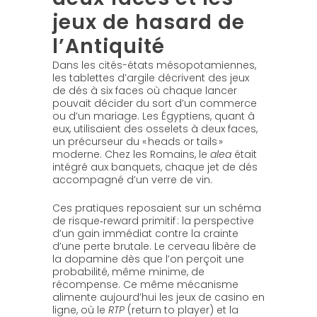
jeux de hasard de
l’Antiquité
Dans les cités-états mésopotamiennes,
les tablettes d’argile décrivent des jeux
de dés à six faces où chaque lancer
pouvait décider du sort d’un commerce
ou d’un mariage. Les Égyptiens, quant à
eux, utilisaient des osselets à deux faces,
un précurseur du « heads or tails »
moderne. Chez les Romains, le
alea
était
intégré aux banquets, chaque jet de dés
accompagné d’un verre de vin.
Ces pratiques reposaient sur un schéma
de risque‑reward primitif : la perspective
d’un gain immédiat contre la crainte
d’une perte brutale. Le cerveau libère de
la dopamine dès que l’on perçoit une
probabilité, même minime, de
récompense. Ce même mécanisme
alimente aujourd’hui les jeux de casino en
ligne, où le
RTP
(return to player) et la