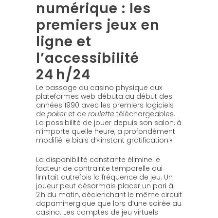
numérique : les
premiers jeux en
ligne et
l’accessibilité
24 h/24
Le passage du casino physique aux
plateformes web débuta au début des
années 1990 avec les premiers logiciels
de
poker
et de
roulette
téléchargeables.
La possibilité de jouer depuis son salon, à
n’importe quelle heure, a profondément
modifié le biais d’« instant gratification ».
La disponibilité constante élimine le
facteur de contrainte temporelle qui
limitait autrefois la fréquence de jeu. Un
joueur peut désormais placer un pari à
2 h du matin, déclenchant le même circuit
dopaminergique que lors d’une soirée au
casino. Les comptes de jeu virtuels