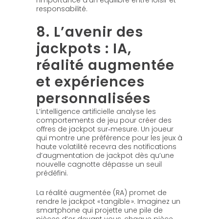
l’importance d’un équilibre entre loisir et
responsabilité.
8. L’avenir des
jackpots : IA,
réalité augmentée
et expériences
personnalisées
L’intelligence artificielle analyse les
comportements de jeu pour créer des
offres de jackpot sur‑mesure. Un joueur
qui montre une préférence pour les jeux à
haute volatilité recevra des notifications
d’augmentation de jackpot dès qu’une
nouvelle cagnotte dépasse un seuil
prédéfini.
La réalité augmentée (RA) promet de
rendre le jackpot « tangible ». Imaginez un
smartphone qui projette une pile de