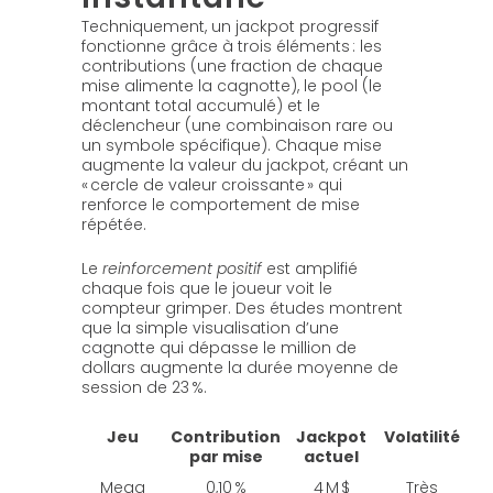
Techniquement, un jackpot progressif
fonctionne grâce à trois éléments : les
contributions (une fraction de chaque
mise alimente la cagnotte), le pool (le
montant total accumulé) et le
déclencheur (une combinaison rare ou
un symbole spécifique). Chaque mise
augmente la valeur du jackpot, créant un
« cercle de valeur croissante » qui
renforce le comportement de mise
répétée.
Le
reinforcement positif
est amplifié
chaque fois que le joueur voit le
compteur grimper. Des études montrent
que la simple visualisation d’une
cagnotte qui dépasse le million de
dollars augmente la durée moyenne de
session de 23 %.
Jeu
Contribution
Jackpot
Volatilité
par mise
actuel
Mega
0,10 %
4 M $
Très