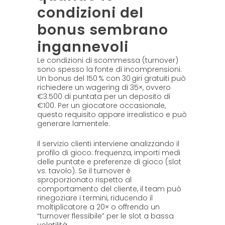
condizioni del
bonus sembrano
ingannevoli
Le condizioni di scommessa (turnover)
sono spesso la fonte di incomprensioni.
Un bonus del 150 % con 30 giri gratuiti può
richiedere un wagering di 35×, ovvero
€3.500 di puntata per un deposito di
€100. Per un giocatore occasionale,
questo requisito appare irrealistico e può
generare lamentele.
Il servizio clienti interviene analizzando il
profilo di gioco: frequenza, importi medi
delle puntate e preferenze di gioco (slot
vs. tavolo). Se il turnover è
sproporzionato rispetto al
comportamento del cliente, il team può
rinegoziare i termini, riducendo il
moltiplicatore a 20× o offrendo un
“turnover flessibile” per le slot a bassa