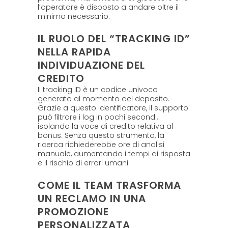
l’operatore è disposto a andare oltre il
minimo necessario.
IL RUOLO DEL “TRACKING ID”
NELLA RAPIDA
INDIVIDUAZIONE DEL
CREDITO
Il tracking ID è un codice univoco
generato al momento del deposito.
Grazie a questo identificatore, il supporto
può filtrare i log in pochi secondi,
isolando la voce di credito relativa al
bonus. Senza questo strumento, la
ricerca richiederebbe ore di analisi
manuale, aumentando i tempi di risposta
e il rischio di errori umani.
COME IL TEAM TRASFORMA
UN RECLAMO IN UNA
PROMOZIONE
PERSONALIZZATA