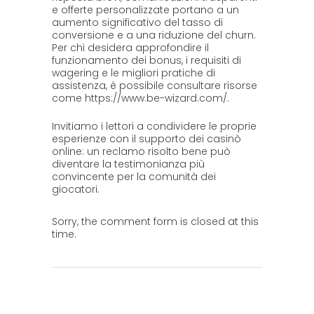
e offerte personalizzate portano a un
aumento significativo del tasso di
conversione e a una riduzione del churn.
Per chi desidera approfondire il
funzionamento dei bonus, i requisiti di
wagering e le migliori pratiche di
assistenza, è possibile consultare risorse
come https://www.be-wizard.com/.
Invitiamo i lettori a condividere le proprie
esperienze con il supporto dei casinò
online: un reclamo risolto bene può
diventare la testimonianza più
convincente per la comunità dei
giocatori.
Sorry, the comment form is closed at this
time.