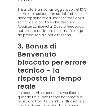
volatilità.
Il risultato è un bonus aggiuntivo del 10 %
sul valore residuo non soddisfatto,
accompagnato da una testimonianza
scritta del giocatore che descrive
l’assistenza ricevuta. Questo feedback,
pubblicato nel forum del casinò, funge
da prova sociale per altri utenti.
3. Bonus di
Benvenuto
bloccato per errore
tecnico – la
risposta in tempo
reale
Un caso emblematico si è verificato
quando un nuovo utente ha tentato di
registrarsi tramite un link di affiliazione su
un sito di crypto casino. Il software di