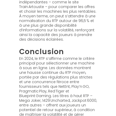
indépendantes – comme le site
Train Artouste – pour comparer les offres
et choisir les machines les plus rentables.
À moyen terme, on peut s’attendre à une
normalisation du RTP autour de 96,5 % et
à une plus grande disponibilité
d’informations sur la volatilité, renforçant
ainsi la capacité des joueurs à prendre
des décisions éclairées.
Conclusion
En 2024, le RTP s’affirme comme le critère
principal pour sélectionner une machine
à sous en ligne. Les données montrent
une hausse continue du RTP moyen,
portée par des régulations plus strictes
et une concurrence féroce entre
fournisseurs tels que NetEnt, Play’n GO,
Pragmatic Play, Red Tiger et
Blueprint Gaming. Les titres à haut RTP –
Mega Joker, 1429 Uncharted, Jackpot 6000,
entre autres – offrent aux joueurs un
potentiel de retour supérieur, à condition
de maîtriser la volatilité et de gérer