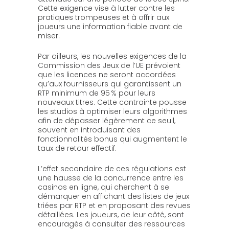
Cette exigence vise à lutter contre les
pratiques trompeuses et à offrir aux
joueurs une information fiable avant de
miser.
Par ailleurs, les nouvelles exigences de la
Commission des Jeux de l’UE prévoient
que les licences ne seront accordées
qu’aux fournisseurs qui garantissent un
RTP minimum de 95 % pour leurs
nouveaux titres. Cette contrainte pousse
les studios à optimiser leurs algorithmes
afin de dépasser légèrement ce seuil,
souvent en introduisant des
fonctionnalités bonus qui augmentent le
taux de retour effectif.
L’effet secondaire de ces régulations est
une hausse de la concurrence entre les
casinos en ligne, qui cherchent à se
démarquer en affichant des listes de jeux
triées par RTP et en proposant des revues
détaillées. Les joueurs, de leur côté, sont
encouragés à consulter des ressources