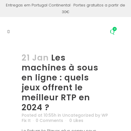
Entregas em Portugal Continental · Portes gratuitos a partir de
30€
0
21 Jan
Les
machines à sous
en ligne : quels
jeux offrent le
meilleur RTP en
2024 ?
Posted at 10:55h
in
Uncategorized
by
WP
Fix It
0 Comments
0
Likes