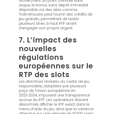
recherchent un point d’entrée sans
risque, le bonus sans dépôt immédiat
disponible via des sites comme
Train Artouste peut fournir des crédits de
jeu gratuits, permettant de tester
plusieurs titres à haut RTP avant
d’engager son propre argent.
7. L’impact des
nouvelles
régulations
européennes sur le
RTP des slots
Les directives révisées du cadre de jeu
responsable, adoptées par plusieurs
pays de l’Union européenne en
2023‑2024, imposent une transparence
accrue du RTP. Les opérateurs doivent
désormais afficher le RTP exact dans le
menu d’aide du jeu, ainsi que la variance
attendue sur une période de 10 000 spins.