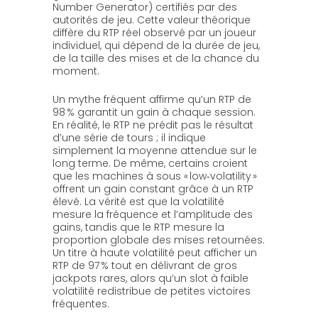
Number Generator) certifiés par des
autorités de jeu. Cette valeur théorique
diffère du RTP réel observé par un joueur
individuel, qui dépend de la durée de jeu,
de la taille des mises et de la chance du
moment.
Un mythe fréquent affirme qu’un RTP de
98 % garantit un gain à chaque session.
En réalité, le RTP ne prédit pas le résultat
d’une série de tours ; il indique
simplement la moyenne attendue sur le
long terme. De même, certains croient
que les machines à sous « low‑volatility »
offrent un gain constant grâce à un RTP
élevé. La vérité est que la volatilité
mesure la fréquence et l’amplitude des
gains, tandis que le RTP mesure la
proportion globale des mises retournées.
Un titre à haute volatilité peut afficher un
RTP de 97 % tout en délivrant de gros
jackpots rares, alors qu’un slot à faible
volatilité redistribue de petites victoires
fréquentes.