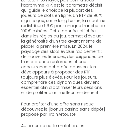
Le Return to Player, plus connu sous
l’acronyme RTP, est le paramètre décisif
qui guide le choix de la plupart des
joueurs de slots en ligne. Un RTP de 96 %
signifie que, sur le long terme, la machine
redistribue 96 € pour chaque tranche de
100 € misées. Cette donnée, affichée
dans les règles du jeu, permet d’évaluer
la générosité d’un titre avant même de
placer la première mise. En 2024, le
paysage des slots évolue rapidement :
de nouvelles licences, des exigences de
transparence renforcées et une
concurrence acharnée poussent les
développeurs à proposer des RTP
toujours plus élevés. Pour les joueurs,
comprendre ces dynamiques devient
essentiel afin d’optimiser leurs sessions
et de profiter d’un meilleur rendement.
Pour profiter d’une offre sans risque,
découvrez le [bonus casino sans dépôt]
proposé par Train Artouste.
Au cœur de cette mutation, les