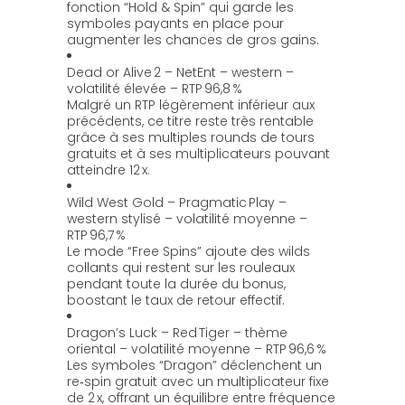
fonction “Hold & Spin” qui garde les
symboles payants en place pour
augmenter les chances de gros gains.
Dead or Alive 2 – NetEnt – western –
volatilité élevée – RTP 96,8 %
Malgré un RTP légèrement inférieur aux
précédents, ce titre reste très rentable
grâce à ses multiples rounds de tours
gratuits et à ses multiplicateurs pouvant
atteindre 12 x.
Wild West Gold – Pragmatic Play –
western stylisé – volatilité moyenne –
RTP 96,7 %
Le mode “Free Spins” ajoute des wilds
collants qui restent sur les rouleaux
pendant toute la durée du bonus,
boostant le taux de retour effectif.
Dragon’s Luck – Red Tiger – thème
oriental – volatilité moyenne – RTP 96,6 %
Les symboles “Dragon” déclenchent un
re‑spin gratuit avec un multiplicateur fixe
de 2 x, offrant un équilibre entre fréquence