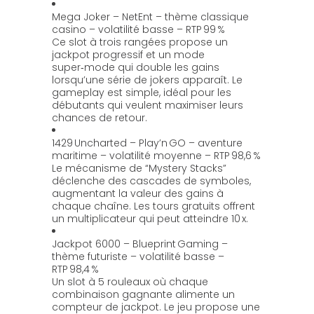
Mega Joker – NetEnt – thème classique
casino – volatilité basse – RTP 99 %
Ce slot à trois rangées propose un
jackpot progressif et un mode
super‑mode qui double les gains
lorsqu’une série de jokers apparaît. Le
gameplay est simple, idéal pour les
débutants qui veulent maximiser leurs
chances de retour.
1429 Uncharted – Play’n GO – aventure
maritime – volatilité moyenne – RTP 98,6 %
Le mécanisme de “Mystery Stacks”
déclenche des cascades de symboles,
augmentant la valeur des gains à
chaque chaîne. Les tours gratuits offrent
un multiplicateur qui peut atteindre 10 x.
Jackpot 6000 – Blueprint Gaming –
thème futuriste – volatilité basse –
RTP 98,4 %
Un slot à 5 rouleaux où chaque
combinaison gagnante alimente un
compteur de jackpot. Le jeu propose une