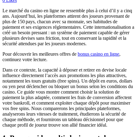
0
Likes
Le marché du casino en ligne ne ressemble plus à celui d’il y a cinq
ans. Aujourd’hui, les plateformes attirent des joueurs provenant de
plus de 150 pays, chacun avec sa monnaie, ses habitudes de
paiement et ses exigences réglementaires. Cette internationalisation a
créé un besoin pressant : un système de paiement capable de gérer
plusieurs devises sans friction, tout en conservant la rapidité et la
sécurité attendues par les joueurs modernes.
Pour découvrir les meilleures offres de
bonus casino en ligne
,
continuez votre lecture.
Dans ce contexte, la capacité à déposer et retirer en devise locale
influence directement l’accès aux promotions les plus attractives,
notamment les tours gratuits (free spins). Un dépôt en euros, dollars
ou yen peut déclencher ou bloquer un bonus selon les conditions du
casino. Ce guide vous montre comment choisir la solution de
paiement la plus adaptée, comment les frais de conversion affectent
votre bankroll, et comment exploiter chaque dépôt pour maximiser
vos free spins. Nous comparerons les principales plateformes,
analyserons leurs vitesses de traitement, étudierons la sécurité de
chaque méthode, et fournirons un tableau décisionnel pour que
chaque profil de joueur trouve son allié financier idéal.