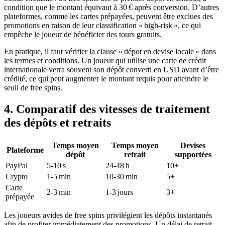
condition que le montant équivaut à 30 € après conversion. D’autres
plateformes, comme les cartes prépayées, peuvent être exclues des
promotions en raison de leur classification « high‑risk », ce qui
empêche le joueur de bénéficier des tours gratuits.
En pratique, il faut vérifier la clause « dépot en devise locale » dans
les termes et conditions. Un joueur qui utilise une carte de crédit
internationale verra souvent son dépôt converti en USD avant d’être
crédité, ce qui peut augmenter le montant requis pour atteindre le
seuil de free spins.
4. Comparatif des vitesses de traitement
des dépôts et retraits
Temps moyen
Temps moyen
Devises
Plateforme
dépôt
retrait
supportées
PayPal
5‑10 s
24‑48 h
10+
Crypto
1‑5 min
10‑30 min
5+
Carte
2‑3 min
1‑3 jours
3+
prépayée
Les joueurs avides de free spins privilégient les dépôts instantanés
afin de profiter immédiatement des promotions. Un délai de retrait