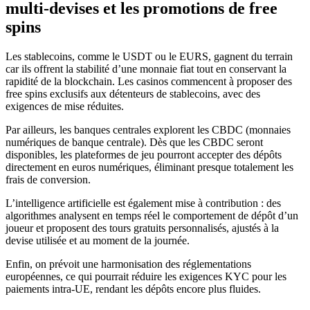
multi‑devises et les promotions de free
spins
Les stablecoins, comme le USDT ou le EURS, gagnent du terrain
car ils offrent la stabilité d’une monnaie fiat tout en conservant la
rapidité de la blockchain. Les casinos commencent à proposer des
free spins exclusifs aux détenteurs de stablecoins, avec des
exigences de mise réduites.
Par ailleurs, les banques centrales explorent les CBDC (monnaies
numériques de banque centrale). Dès que les CBDC seront
disponibles, les plateformes de jeu pourront accepter des dépôts
directement en euros numériques, éliminant presque totalement les
frais de conversion.
L’intelligence artificielle est également mise à contribution : des
algorithmes analysent en temps réel le comportement de dépôt d’un
joueur et proposent des tours gratuits personnalisés, ajustés à la
devise utilisée et au moment de la journée.
Enfin, on prévoit une harmonisation des réglementations
européennes, ce qui pourrait réduire les exigences KYC pour les
paiements intra‑UE, rendant les dépôts encore plus fluides.