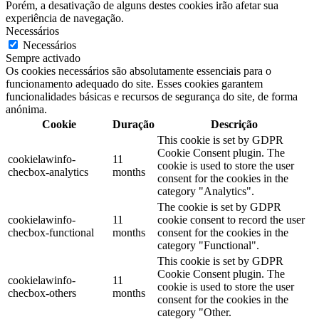
Porém, a desativação de alguns destes cookies irão afetar sua
experiência de navegação.
Necessários
Necessários
Sempre activado
Os cookies necessários são absolutamente essenciais para o
funcionamento adequado do site. Esses cookies garantem
funcionalidades básicas e recursos de segurança do site, de forma
anónima.
Cookie
Duração
Descrição
This cookie is set by GDPR
Cookie Consent plugin. The
cookielawinfo-
11
cookie is used to store the user
checbox-analytics
months
consent for the cookies in the
category "Analytics".
The cookie is set by GDPR
cookielawinfo-
11
cookie consent to record the user
checbox-functional
months
consent for the cookies in the
category "Functional".
This cookie is set by GDPR
Cookie Consent plugin. The
cookielawinfo-
11
cookie is used to store the user
checbox-others
months
consent for the cookies in the
category "Other.