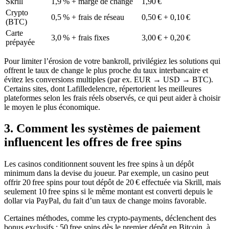
Skrill
1,9 % + marge de change
1,90 €
Crypto
0,5 % + frais de réseau
0,50 € + 0,10 €
(BTC)
Carte
3,0 % + frais fixes
3,00 € + 0,20 €
prépayée
Pour limiter l’érosion de votre bankroll, privilégiez les solutions qui
offrent le taux de change le plus proche du taux interbancaire et
évitez les conversions multiples (par ex. EUR → USD → BTC).
Certains sites, dont Lafilledelencre, répertorient les meilleures
plateformes selon les frais réels observés, ce qui peut aider à choisir
le moyen le plus économique.
3. Comment les systèmes de paiement
influencent les offres de free spins
Les casinos conditionnent souvent les free spins à un dépôt
minimum dans la devise du joueur. Par exemple, un casino peut
offrir 20 free spins pour tout dépôt de 20 € effectuée via Skrill, mais
seulement 10 free spins si le même montant est converti depuis le
dollar via PayPal, du fait d’un taux de change moins favorable.
Certaines méthodes, comme les crypto‑payments, déclenchent des
bonus exclusifs : 50 free spins dès le premier dépôt en Bitcoin, à