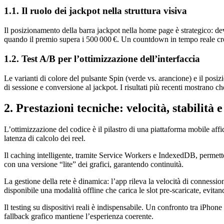
1.1. Il ruolo dei jackpot nella struttura visiva
Il posizionamento della barra jackpot nella home page è strategico: de
quando il premio supera i 500 000 €. Un countdown in tempo reale cre
1.2. Test A/B per l’ottimizzazione dell’interfaccia
Le varianti di colore del pulsante Spin (verde vs. arancione) e il pos
di sessione e conversione al jackpot. I risultati più recenti mostrano 
2. Prestazioni tecniche: velocità, stabilità
L’ottimizzazione del codice è il pilastro di una piattaforma mobile af
latenza di calcolo dei reel.
Il caching intelligente, tramite Service Workers e IndexedDB, permette 
con una versione “lite” dei grafici, garantendo continuità.
La gestione della rete è dinamica: l’app rileva la velocità di connessi
disponibile una modalità offline che carica le slot pre‑scaricate, evitan
Il testing su dispositivi reali è indispensabile. Un confronto tra iPh
fallback grafico mantiene l’esperienza coerente.