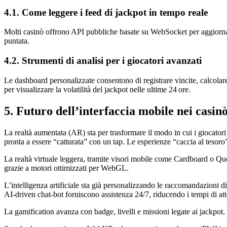
4.1. Come leggere i feed di jackpot in tempo reale
Molti casinò offrono API pubbliche basate su WebSocket per aggiornamen
puntata.
4.2. Strumenti di analisi per i giocatori avanzati
Le dashboard personalizzate consentono di registrare vincite, calcolar
per visualizzare la volatilità del jackpot nelle ultime 24 ore.
5. Futuro dell’interfaccia mobile nei casin
La realtà aumentata (AR) sta per trasformare il modo in cui i giocatori 
pronta a essere “catturata” con un tap. Le esperienze “caccia al tesoro
La realtà virtuale leggera, tramite visori mobile come Cardboard o Que
grazie a motori ottimizzati per WebGL.
L’intelligenza artificiale sta già personalizzando le raccomandazioni d
AI‑driven chat‑bot forniscono assistenza 24/7, riducendo i tempi di att
La gamification avanza con badge, livelli e missioni legate ai jackpo