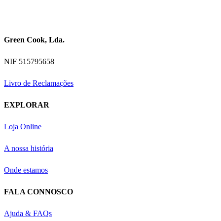
Green Cook, Lda.
NIF 515795658
Livro de Reclamações
EXPLORAR
Loja Online
A nossa história
Onde estamos
FALA CONNOSCO
Ajuda & FAQs