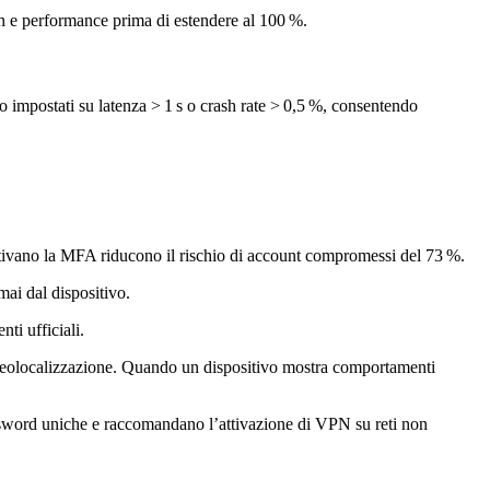
sh e performance prima di estendere al 100 %.
 impostati su latenza > 1 s o crash rate > 0,5 %, consentendo
attivano la MFA riducono il rischio di account compromessi del 73 %.
ai dal dispositivo.
ti ufficiali.
 e geolocalizzazione. Quando un dispositivo mostra comportamenti
assword uniche e raccomandano l’attivazione di VPN su reti non