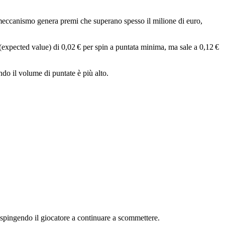
 meccanismo genera premi che superano spesso il milione di euro,
expected value) di 0,02 € per spin a puntata minima, ma sale a 0,12 €
do il volume di puntate è più alto.
 spingendo il giocatore a continuare a scommettere.