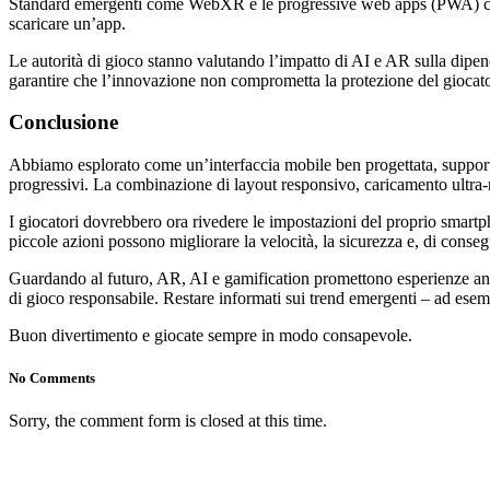
Standard emergenti come WebXR e le progressive web apps (PWA) conse
scaricare un’app.
Le autorità di gioco stanno valutando l’impatto di AI e AR sulla dipe
garantire che l’innovazione non comprometta la protezione del giocato
Conclusione
Abbiamo esplorato come un’interfaccia mobile ben progettata, supportata
progressivi. La combinazione di layout responsivo, caricamento ultra‑r
I giocatori dovrebbero ora rivedere le impostazioni del proprio smartph
piccole azioni possono migliorare la velocità, la sicurezza e, di conseg
Guardando al futuro, AR, AI e gamification promettono esperienze ancor
di gioco responsabile. Restare informati sui trend emergenti – ad esem
Buon divertimento e giocate sempre in modo consapevole.
No Comments
Sorry, the comment form is closed at this time.