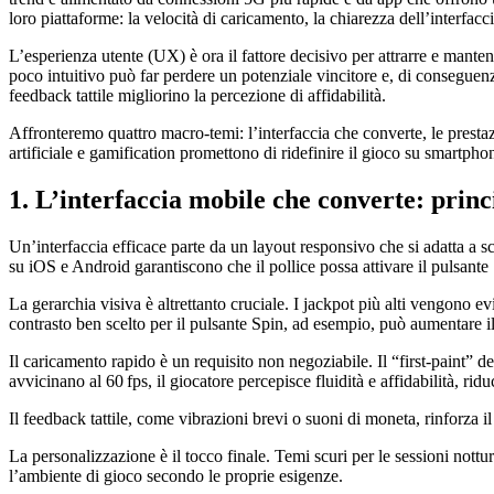
loro piattaforme: la velocità di caricamento, la chiarezza dell’interfacci
L’esperienza utente (UX) è ora il fattore decisivo per attrarre e manten
poco intuitivo può far perdere un potenziale vincitore e, di conseguenz
feedback tattile migliorino la percezione di affidabilità.
Affronteremo quattro macro‑temi: l’interfaccia che converte, le prest
artificiale e gamification promettono di ridefinire il gioco su smartpho
1. L’interfaccia mobile che converte: princi
Un’interfaccia efficace parte da un layout responsivo che si adatta a sch
su iOS e Android garantiscono che il pollice possa attivare il pulsant
La gerarchia visiva è altrettanto cruciale. I jackpot più alti vengono e
contrasto ben scelto per il pulsante Spin, ad esempio, può aumentare il
Il caricamento rapido è un requisito non negoziabile. Il “first‑paint” de
avvicinano al 60 fps, il giocatore percepisce fluidità e affidabilità, ri
Il feedback tattile, come vibrazioni brevi o suoni di moneta, rinforza 
La personalizzazione è il tocco finale. Temi scuri per le sessioni nottu
l’ambiente di gioco secondo le proprie esigenze.