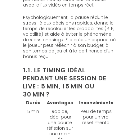
avec le flux vidéo en temps réel.
Psychologiquement, la pause réduit le
stress lié aux décisions rapides, donne le
temps de recalculer les probabilités (RTP,
volatilité) et aide à éviter le phénomène
de « loss chasing ». Elle crée un espace où
le joueur peut réfléchir à son budget, à
son temps de jeu et à la pertinence d’un
bonus reçu.
1.1. LE TIMING IDÉAL
PENDANT UNE SESSION DE
LIVE : 5 MIN, 15 MIN OU
30 MIN ?
Durée
Avantages
Inconvénients
5 min
Rapide,
Peu de temps
idéal pour
pour un vrai
une courte
reset mental
réflexion sur
une main