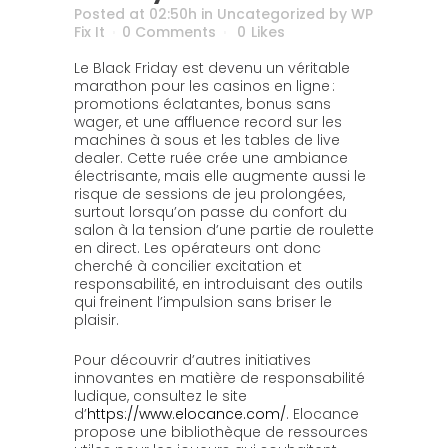
Posted at 02:50h
in
Uncategorized
by
WP
Fix It
0 Comments
0
Likes
Le Black Friday est devenu un véritable
marathon pour les casinos en ligne :
promotions éclatantes, bonus sans
wager, et une affluence record sur les
machines à sous et les tables de live
dealer. Cette ruée crée une ambiance
électrisante, mais elle augmente aussi le
risque de sessions de jeu prolongées,
surtout lorsqu’on passe du confort du
salon à la tension d’une partie de roulette
en direct. Les opérateurs ont donc
cherché à concilier excitation et
responsabilité, en introduisant des outils
qui freinent l’impulsion sans briser le
plaisir.
Pour découvrir d’autres initiatives
innovantes en matière de responsabilité
ludique, consultez le site
d’
https://www.elocance.com/
. Elocance
propose une bibliothèque de ressources