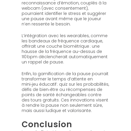
reconnaissance d’émotion, couplés à la
webcam (avec consentement),
pourraient identifier le stress et suggérer
une pause avant même que le joueur
n’en ressente le besoin.
L’intégration avec les wearables, comme
les bandeaux de fréquence cardiaque,
offrirait une couche biométrique : une
hausse de la fréquence au-dessus de
110 bpm déclencherait automatiquement
un rappel de pause.
Enfin, la gamification de la pause pourrait
transformer le temps d’attente en
mini‑jeu éducatif : quiz sur les probabilités,
défis de bien‑être ou récompenses de
points de santé échangeables contre
des tours gratuits. Ces innovations visent
à rendre la pause non seulement sûre,
mais aussi ludique et valorisante.
Conclusion