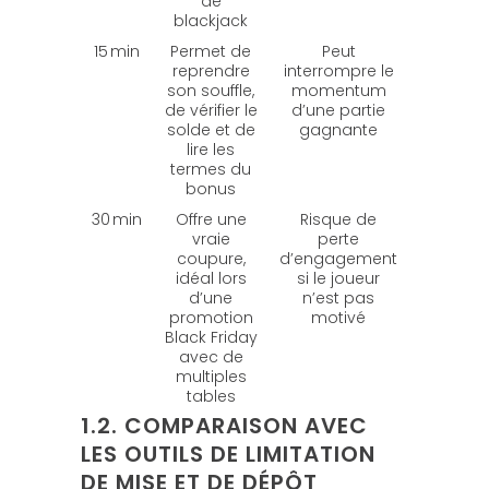
de
blackjack
15 min
Permet de
Peut
reprendre
interrompre le
son souffle,
momentum
de vérifier le
d’une partie
solde et de
gagnante
lire les
termes du
bonus
30 min
Offre une
Risque de
vraie
perte
coupure,
d’engagement
idéal lors
si le joueur
d’une
n’est pas
promotion
motivé
Black Friday
avec de
multiples
tables
1.2. COMPARAISON AVEC
LES OUTILS DE LIMITATION
DE MISE ET DE DÉPÔT