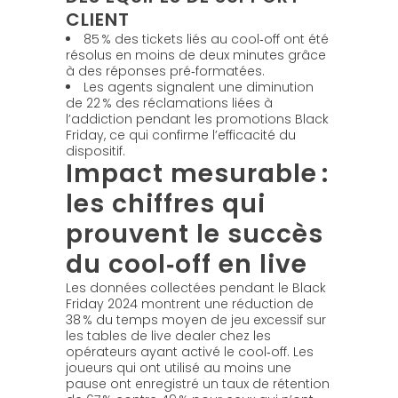
CLIENT
85 % des tickets liés au cool‑off ont été
résolus en moins de deux minutes grâce
à des réponses pré‑formatées.
Les agents signalent une diminution
de 22 % des réclamations liées à
l’addiction pendant les promotions Black
Friday, ce qui confirme l’efficacité du
dispositif.
Impact mesurable :
les chiffres qui
prouvent le succès
du cool‑off en live
Les données collectées pendant le Black
Friday 2024 montrent une réduction de
38 % du temps moyen de jeu excessif sur
les tables de live dealer chez les
opérateurs ayant activé le cool‑off. Les
joueurs qui ont utilisé au moins une
pause ont enregistré un taux de rétention