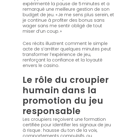
expérimenté la pause de 5 minutes et a
remarqué une meilleure gestion de son
budget de jeu. « Je me sens plus serein, et
je continue à profiter des bonus sans
wager sans me sentir obligé de tout
miser d’un coup. »
Ces récits illustrent comment le simple
acte de s’arrêter quelques minutes peut
transformer l’expérience de jeu,
renforçant la confiance et la loyauté
envers le casino.
Le rôle du croupier
humain dans la
promotion du jeu
responsable
Les croupiers reçoivent une formation
certifiée pour identifier les signaux de jeu
à risque : hausse du ton de la voix,
comportements compulsifs, ou