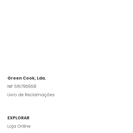
Green Cook, Lda.
NIF 515795658
Livro de Reclamações
EXPLORAR
Loja Online