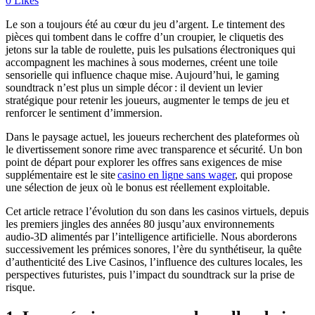
0
Likes
Le son a toujours été au cœur du jeu d’argent. Le tintement des
pièces qui tombent dans le coffre d’un croupier, le cliquetis des
jetons sur la table de roulette, puis les pulsations électroniques qui
accompagnent les machines à sous modernes, créent une toile
sensorielle qui influence chaque mise. Aujourd’hui, le gaming
soundtrack n’est plus un simple décor : il devient un levier
stratégique pour retenir les joueurs, augmenter le temps de jeu et
renforcer le sentiment d’immersion.
Dans le paysage actuel, les joueurs recherchent des plateformes où
le divertissement sonore rime avec transparence et sécurité. Un bon
point de départ pour explorer les offres sans exigences de mise
supplémentaire est le site
casino en ligne sans wager
, qui propose
une sélection de jeux où le bonus est réellement exploitable.
Cet article retrace l’évolution du son dans les casinos virtuels, depuis
les premiers jingles des années 80 jusqu’aux environnements
audio‑3D alimentés par l’intelligence artificielle. Nous aborderons
successivement les prémices sonores, l’ère du synthétiseur, la quête
d’authenticité des Live Casinos, l’influence des cultures locales, les
perspectives futuristes, puis l’impact du soundtrack sur la prise de
risque.