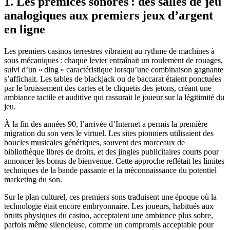
1. Les prémices sonores : des salles de jeu
analogiques aux premiers jeux d’argent
en ligne
Les premiers casinos terrestres vibraient au rythme de machines à
sous mécaniques : chaque levier entraînait un roulement de rouages,
suivi d’un « ding » caractéristique lorsqu’une combinaison gagnante
s’affichait. Les tables de blackjack ou de baccarat étaient ponctuées
par le bruissement des cartes et le cliquetis des jetons, créant une
ambiance tactile et auditive qui rassurait le joueur sur la légitimité du
jeu.
À la fin des années 90, l’arrivée d’Internet a permis la première
migration du son vers le virtuel. Les sites pionniers utilisaient des
boucles musicales génériques, souvent des morceaux de
bibliothèque libres de droits, et des jingles publicitaires courts pour
annoncer les bonus de bienvenue. Cette approche reflétait les limites
techniques de la bande passante et la méconnaissance du potentiel
marketing du son.
Sur le plan culturel, ces premiers sons traduisent une époque où la
technologie était encore embryonnaire. Les joueurs, habitués aux
bruits physiques du casino, acceptaient une ambiance plus sobre,
parfois même silencieuse, comme un compromis acceptable pour