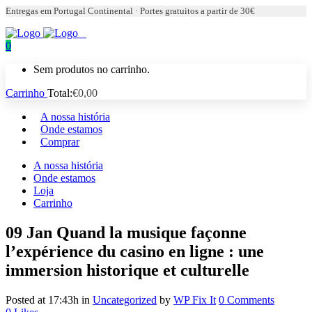
Entregas em Portugal Continental · Portes gratuitos a partir de 30€
0
Sem produtos no carrinho.
Carrinho
Total:
€
0,00
A nossa história
Onde estamos
Comprar
A nossa história
Onde estamos
Loja
Carrinho
09 Jan
Quand la musique façonne
l’expérience du casino en ligne : une
immersion historique et culturelle
Posted at 17:43h
in
Uncategorized
by
WP Fix It
0 Comments