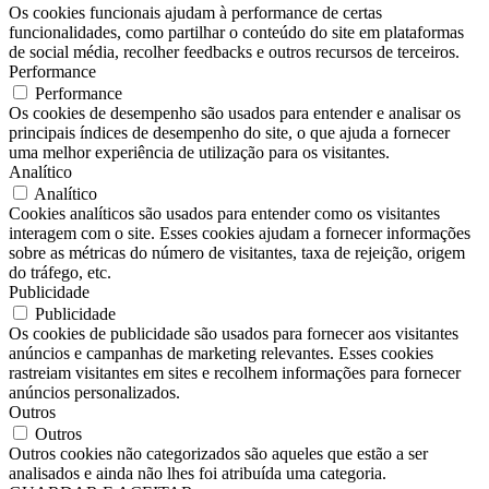
Os cookies funcionais ajudam à performance de certas
funcionalidades, como partilhar o conteúdo do site em plataformas
de social média, recolher feedbacks e outros recursos de terceiros.
Performance
Performance
Os cookies de desempenho são usados para entender e analisar os
principais índices de desempenho do site, o que ajuda a fornecer
uma melhor experiência de utilização para os visitantes.
Analítico
Analítico
Cookies analíticos são usados para entender como os visitantes
interagem com o site. Esses cookies ajudam a fornecer informações
sobre as métricas do número de visitantes, taxa de rejeição, origem
do tráfego, etc.
Publicidade
Publicidade
Os cookies de publicidade são usados para fornecer aos visitantes
anúncios e campanhas de marketing relevantes. Esses cookies
rastreiam visitantes em sites e recolhem informações para fornecer
anúncios personalizados.
Outros
Outros
Outros cookies não categorizados são aqueles que estão a ser
analisados e ainda não lhes foi atribuída uma categoria.