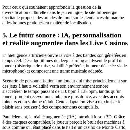
Pour ceux qui souhaitent approfondir la question de la
diversification culturelle dans le jeu en ligne, le site Infoenergie
Occitanie propose des articles de fond sur les tendances du marché
et les bonnes pratiques en matière de localisation.
5. Le futur sonore : IA, personnalisation
et réalité augmentée dans les Live Casinos
L’intelligence artificielle ouvre la voie à des bandes‑son générées en
temps réel. Des algorithmes de deep learning analysent le profil du
joueur (historique de mise, volatilité préférée, humeur détectée via le
microphone) et composent une trame musicale adaptée.
Scénario de personnalisation : un joueur qui mise principalement sur
des jeux à haute volatilité verra son environnement sonore
s’accélérer, le tempo passant de 110 bpm à 138 bpm, tandis qu’un
joueur prudent recevra une ambiance plus douce, avec des accords
mineurs et un volume réduit. Cette adaptation vise à maximiser le
plaisir sans pousser à des comportements compulsifs.
Parallèlement, la réalité augmentée (RA) introduit le son 3D. Grâce
à des casques compatibles, le joueur perçoit le bruit des machines à
sous comme s’il était placé dans le hall d’un casino de Monte‑Carlo,