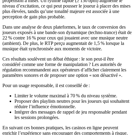
propension à miser. Un rythme rapide (≥ 130 bpm) augmente le
niveau d’excitation, ce qui peut pousser le joueur à placer des mises
plus élevées, tandis qu’une tonalité majeure est associée à une
perception de gain plus probable.
Dans une analyse de deux plateformes, le taux de conversion des
joueurs exposés à une bande‑son dynamique (techno‑trance) était de
22 % contre 16 % pour ceux qui jouaient avec une musique neutre
(ambient). De plus, le RTP perçu augmentait de 1,5 % lorsque la
musique était synchronisée aux moments de victoire.
Ces résultats soulèvent un débat éthique : le son peut-il être
considéré comme une forme de manipulation ? Les autorités de
régulation recommandent aux opérateurs d’afficher clairement les
paramètres sonores et de proposer une option « son désactivé ».
Pour un usage responsable, il est conseillé de :
Limiter le volume maximal à 70 % du niveau système.
Proposer des playlists neutres pour les joueurs qui souhaitent
réduire l’influence émotionnelle.
Intégrer des messages de rappel de jeu responsable pendant
les sessions prolongées.
En suivant ces bonnes pratiques, les casinos en ligne peuvent
enrichir l’expérience sans encourager des comportements à risque.