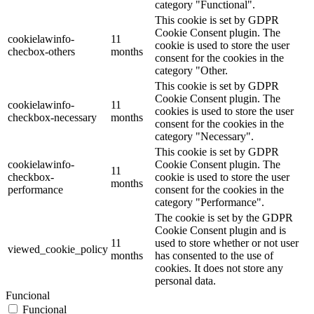
category "Functional".
This cookie is set by GDPR
Cookie Consent plugin. The
cookielawinfo-
11
cookie is used to store the user
checbox-others
months
consent for the cookies in the
category "Other.
This cookie is set by GDPR
Cookie Consent plugin. The
cookielawinfo-
11
cookies is used to store the user
checkbox-necessary
months
consent for the cookies in the
category "Necessary".
This cookie is set by GDPR
cookielawinfo-
Cookie Consent plugin. The
11
checkbox-
cookie is used to store the user
months
performance
consent for the cookies in the
category "Performance".
The cookie is set by the GDPR
Cookie Consent plugin and is
11
used to store whether or not user
viewed_cookie_policy
months
has consented to the use of
cookies. It does not store any
personal data.
Funcional
Funcional