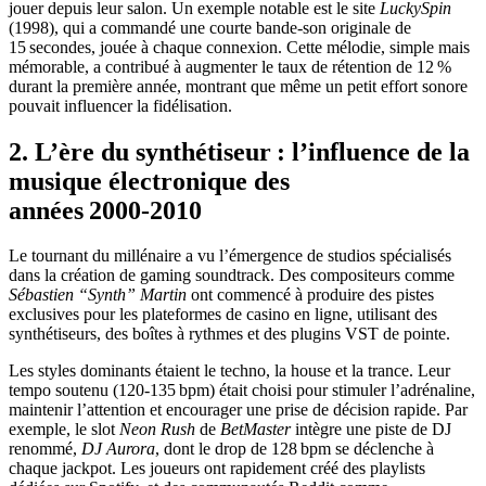
jouer depuis leur salon. Un exemple notable est le site
LuckySpin
(1998), qui a commandé une courte bande‑son originale de
15 secondes, jouée à chaque connexion. Cette mélodie, simple mais
mémorable, a contribué à augmenter le taux de rétention de 12 %
durant la première année, montrant que même un petit effort sonore
pouvait influencer la fidélisation.
2. L’ère du synthétiseur : l’influence de la
musique électronique des
années 2000‑2010
Le tournant du millénaire a vu l’émergence de studios spécialisés
dans la création de gaming soundtrack. Des compositeurs comme
Sébastien “Synth” Martin
ont commencé à produire des pistes
exclusives pour les plateformes de casino en ligne, utilisant des
synthétiseurs, des boîtes à rythmes et des plugins VST de pointe.
Les styles dominants étaient le techno, la house et la trance. Leur
tempo soutenu (120‑135 bpm) était choisi pour stimuler l’adrénaline,
maintenir l’attention et encourager une prise de décision rapide. Par
exemple, le slot
Neon Rush
de
BetMaster
intègre une piste de DJ
renommé,
DJ Aurora
, dont le drop de 128 bpm se déclenche à
chaque jackpot. Les joueurs ont rapidement créé des playlists