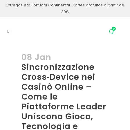
Entregas em Portugal Continental · Portes gratuitos a partir de
30€
0
08 Jan
Sincronizzazione
Cross‑Device nei
Casinò Online –
Come le
Piattaforme Leader
Uniscono Gioco,
Tecnologia e