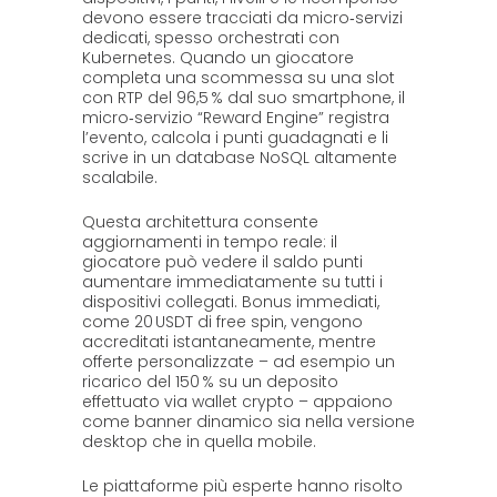
devono essere tracciati da micro‑servizi
dedicati, spesso orchestrati con
Kubernetes. Quando un giocatore
completa una scommessa su una slot
con RTP del 96,5 % dal suo smartphone, il
micro‑servizio “Reward Engine” registra
l’evento, calcola i punti guadagnati e li
scrive in un database NoSQL altamente
scalabile.
Questa architettura consente
aggiornamenti in tempo reale: il
giocatore può vedere il saldo punti
aumentare immediatamente su tutti i
dispositivi collegati. Bonus immediati,
come 20 USDT di free spin, vengono
accreditati istantaneamente, mentre
offerte personalizzate – ad esempio un
ricarico del 150 % su un deposito
effettuato via wallet crypto – appaiono
come banner dinamico sia nella versione
desktop che in quella mobile.
Le piattaforme più esperte hanno risolto