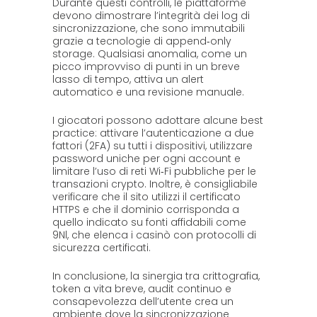
Durante questi controlli, le piattaforme
devono dimostrare l’integrità dei log di
sincronizzazione, che sono immutabili
grazie a tecnologie di append‑only
storage. Qualsiasi anomalia, come un
picco improvviso di punti in un breve
lasso di tempo, attiva un alert
automatico e una revisione manuale.
I giocatori possono adottare alcune best
practice: attivare l’autenticazione a due
fattori (2FA) su tutti i dispositivi, utilizzare
password uniche per ogni account e
limitare l’uso di reti Wi‑Fi pubbliche per le
transazioni crypto. Inoltre, è consigliabile
verificare che il sito utilizzi il certificato
HTTPS e che il dominio corrisponda a
quello indicato su fonti affidabili come
9Nl, che elenca i casinò con protocolli di
sicurezza certificati.
In conclusione, la sinergia tra crittografia,
token a vita breve, audit continuo e
consapevolezza dell’utente crea un
ambiente dove la sincronizzazione