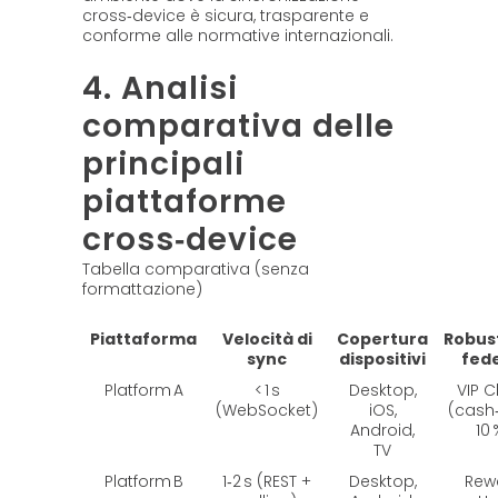
cross‑device è sicura, trasparente e
conforme alle normative internazionali.
4. Analisi
comparativa delle
principali
piattaforme
cross‑device
Tabella comparativa (senza
formattazione)
Piattaforma
Velocità di
Copertura
Robus
sync
dispositivi
fed
Platform A
< 1 s
Desktop,
VIP C
(WebSocket)
iOS,
(cash
Android,
10 
TV
Platform B
1‑2 s (REST +
Desktop,
Rew