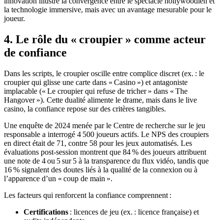
innovation illustre la convergence entre le spectacle hollywoodien et
la technologie immersive, mais avec un avantage mesurable pour le
joueur.
4. Le rôle du « croupier » comme acteur
de confiance
Dans les scripts, le croupier oscille entre complice discret (ex. : le
croupier qui glisse une carte dans « Casino ») et antagoniste
implacable (« Le croupier qui refuse de tricher » dans « The
Hangover »). Cette dualité alimente le drame, mais dans le live
casino, la confiance repose sur des critères tangibles.
Une enquête de 2024 menée par le Centre de recherche sur le jeu
responsable a interrogé 4 500 joueurs actifs. Le NPS des croupiers
en direct était de 71, contre 58 pour les jeux automatisés. Les
évaluations post‑session montrent que 84 % des joueurs attribuent
une note de 4 ou 5 sur 5 à la transparence du flux vidéo, tandis que
16 % signalent des doutes liés à la qualité de la connexion ou à
l’apparence d’un « coup de main ».
Les facteurs qui renforcent la confiance comprennent :
Certifications
: licences de jeu (ex. : licence française) et