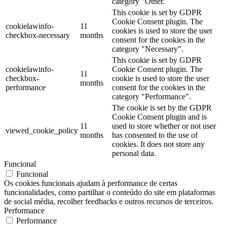
category "Other.
This cookie is set by GDPR
Cookie Consent plugin. The
cookielawinfo-
11
cookies is used to store the user
checkbox-necessary
months
consent for the cookies in the
category "Necessary".
This cookie is set by GDPR
cookielawinfo-
Cookie Consent plugin. The
11
checkbox-
cookie is used to store the user
months
performance
consent for the cookies in the
category "Performance".
The cookie is set by the GDPR
Cookie Consent plugin and is
11
used to store whether or not user
viewed_cookie_policy
months
has consented to the use of
cookies. It does not store any
personal data.
Funcional
Funcional
Os cookies funcionais ajudam à performance de certas
funcionalidades, como partilhar o conteúdo do site em plataformas
de social média, recolher feedbacks e outros recursos de terceiros.
Performance
Performance