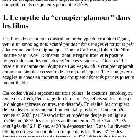
comportements des joueurs pendant les fêtes.
1. Le mythe du “croupier glamour” dans
les films
Les films de casino ont construit un archétype du croupier élégant,
vêtu d’un smoking noir, éclairé par des néons rouges et toujours prêt
à lancer un sourire énigmatique. Dans « Casino », Robert De Niro
incarne Sam “Ace” Rothstein, dont le regard froid et la posture
impeccable sont devenus des références visuelles. « Ocean’s 11 »
mise sur le charme de l’équipe de Las Vegas, où le croupier apparaît
comme un simple accessoire de décor, tandis que « The Hangover »
exagère le chaos en montrant des croupiers débordés par des joueurs
incontrôlables.
Ces codes visuels reposent sur trois piliers : le costume (smoking ou
tenue de soirée), l’éclairage (lumière tamisée, reflets sur les tables) et
le dialogue (phrases courtes, ton détaché). En réalité, les croupiers
de live dealer proviennent d’un éventail plus large. Une enquête
menée en 2023 par l’Association européenne des jeux en ligne a
révélé que 58 % des croupiers actifs ont entre 25 et 35 ans, 22 %
sont âgés de 36 à 45 ans, et 20 % dépassent les 45 ans. La diversité
ethnique est également plus forte que dans les films : 35 % des