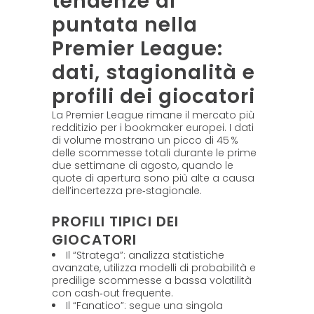
tendenze di
puntata nella
Premier League:
dati, stagionalità e
profili dei giocatori
La Premier League rimane il mercato più
redditizio per i bookmaker europei. I dati
di volume mostrano un picco di 45 %
delle scommesse totali durante le prime
due settimane di agosto, quando le
quote di apertura sono più alte a causa
dell’incertezza pre‑stagionale.
PROFILI TIPICI DEI
GIOCATORI
Il “Stratega”: analizza statistiche
avanzate, utilizza modelli di probabilità e
predilige scommesse a bassa volatilità
con cash‑out frequente.
Il “Fanatico”: segue una singola