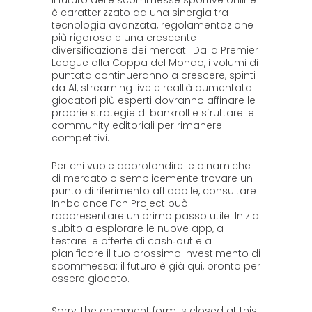
Il futuro delle scommesse sportive online
è caratterizzato da una sinergia tra
tecnologia avanzata, regolamentazione
più rigorosa e una crescente
diversificazione dei mercati. Dalla Premier
League alla Coppa del Mondo, i volumi di
puntata continueranno a crescere, spinti
da AI, streaming live e realtà aumentata. I
giocatori più esperti dovranno affinare le
proprie strategie di bankroll e sfruttare le
community editoriali per rimanere
competitivi.
Per chi vuole approfondire le dinamiche
di mercato o semplicemente trovare un
punto di riferimento affidabile, consultare
Innbalance Fch Project può
rappresentare un primo passo utile. Inizia
subito a esplorare le nuove app, a
testare le offerte di cash‑out e a
pianificare il tuo prossimo investimento di
scommessa: il futuro è già qui, pronto per
essere giocato.
Sorry, the comment form is closed at this