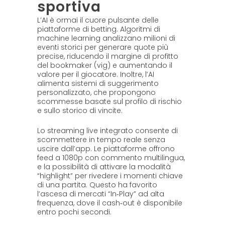
sportiva
L’AI è ormai il cuore pulsante delle
piattaforme di betting. Algoritmi di
machine learning analizzano milioni di
eventi storici per generare quote più
precise, riducendo il margine di profitto
del bookmaker (vig) e aumentando il
valore per il giocatore. Inoltre, l’AI
alimenta sistemi di suggerimento
personalizzato, che propongono
scommesse basate sul profilo di rischio
e sullo storico di vincite.
Lo streaming live integrato consente di
scommettere in tempo reale senza
uscire dall’app. Le piattaforme offrono
feed a 1080p con commento multilingua,
e la possibilità di attivare la modalità
“highlight” per rivedere i momenti chiave
di una partita. Questo ha favorito
l’ascesa di mercati “In‑Play” ad alta
frequenza, dove il cash‑out è disponibile
entro pochi secondi.