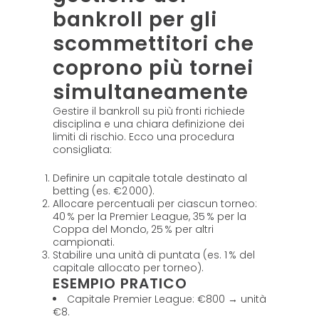
bankroll per gli
scommettitori che
coprono più tornei
simultaneamente
Gestire il bankroll su più fronti richiede
disciplina e una chiara definizione dei
limiti di rischio. Ecco una procedura
consigliata:
Definire un capitale totale destinato al
betting (es. €2 000).
Allocare percentuali per ciascun torneo:
40 % per la Premier League, 35 % per la
Coppa del Mondo, 25 % per altri
campionati.
Stabilire una unità di puntata (es. 1 % del
capitale allocato per torneo).
ESEMPIO PRATICO
Capitale Premier League: €800 → unità
€8.