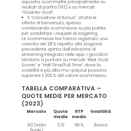
squadra, scommette principalmente su
risultati di partita (1X2) e su mercati
“Goal‑No Goal”.
Il “Cacciatore di Bonus”: sfrutta le
offerte di benvenuto, spesso
combinando scommesse su più partite
per soddisfare i requisiti di wagering.
Le scommesse live hanno registrato una
crescita del 28 % rispetto alla stagione
precedente, spinta dall’adozione di
streaming integrato nelle app. I giocatori
tendono a puntare su mercati “Next Goal
Scorer” e “Half‑Time/Full‑Time”, dove la
volatilità è più alta ma i payout possono
superare il 200 % del valore scommesso.
TABELLA COMPARATIVA –
QUOTE MEDIE PER MERCATO
(2023)
Mercato
Quote
RTP
Volatilità
medie
medio
1X2 (esito
2.10
95 %
Bassa
finale)