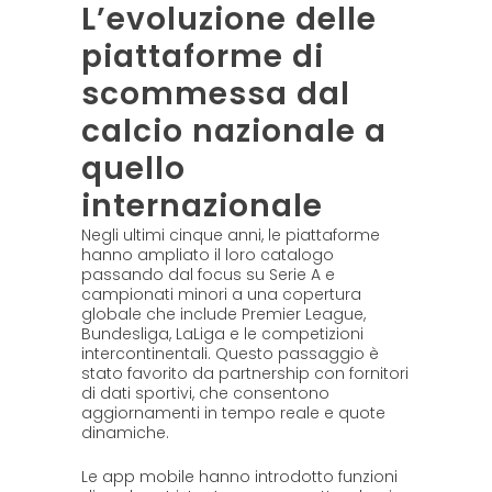
L’evoluzione delle
piattaforme di
scommessa dal
calcio nazionale a
quello
internazionale
Negli ultimi cinque anni, le piattaforme
hanno ampliato il loro catalogo
passando dal focus su Serie A e
campionati minori a una copertura
globale che include Premier League,
Bundesliga, LaLiga e le competizioni
intercontinentali. Questo passaggio è
stato favorito da partnership con fornitori
di dati sportivi, che consentono
aggiornamenti in tempo reale e quote
dinamiche.
Le app mobile hanno introdotto funzioni