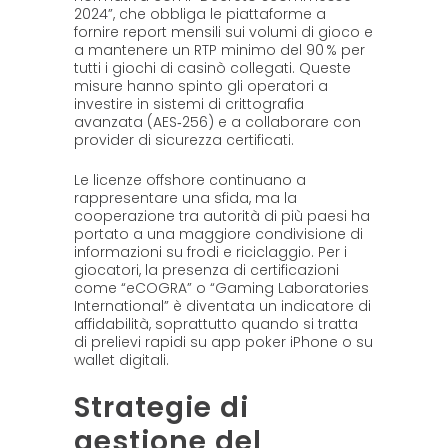
2024”, che obbliga le piattaforme a
fornire report mensili sui volumi di gioco e
a mantenere un RTP minimo del 90 % per
tutti i giochi di casinò collegati. Queste
misure hanno spinto gli operatori a
investire in sistemi di crittografia
avanzata (AES‑256) e a collaborare con
provider di sicurezza certificati.
Le licenze offshore continuano a
rappresentare una sfida, ma la
cooperazione tra autorità di più paesi ha
portato a una maggiore condivisione di
informazioni su frodi e riciclaggio. Per i
giocatori, la presenza di certificazioni
come “eCOGRA” o “Gaming Laboratories
International” è diventata un indicatore di
affidabilità, soprattutto quando si tratta
di prelievi rapidi su app poker iPhone o su
wallet digitali.
Strategie di
gestione del