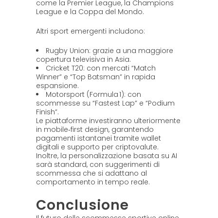
come la Premier League, la Champions
League e la Coppa del Mondo.
Altri sport emergenti includono:
Rugby Union: grazie a una maggiore
copertura televisiva in Asia.
Cricket T20: con mercati “Match
Winner” e “Top Batsman” in rapida
espansione.
Motorsport (Formula 1): con
scommesse su “Fastest Lap” e “Podium
Finish”.
Le piattaforme investiranno ulteriormente
in mobile‑first design, garantendo
pagamenti istantanei tramite wallet
digitali e supporto per criptovalute.
Inoltre, la personalizzazione basata su AI
sarà standard, con suggerimenti di
scommessa che si adattano al
comportamento in tempo reale.
Conclusione