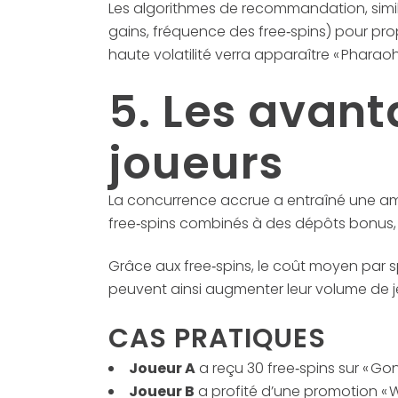
Les algorithmes de recommandation, simi
gains, fréquence des free‑spins) pour propo
haute volatilité verra apparaître « Pharao
5. Les avan
joueurs
La concurrence accrue a entraîné une amé
free‑spins combinés à des dépôts bonus, o
Grâce aux free‑spins, le coût moyen par spin 
peuvent ainsi augmenter leur volume de je
CAS PRATIQUES
Joueur A
a reçu 30 free‑spins sur « Gon
Joueur B
a profité d’une promotion « W