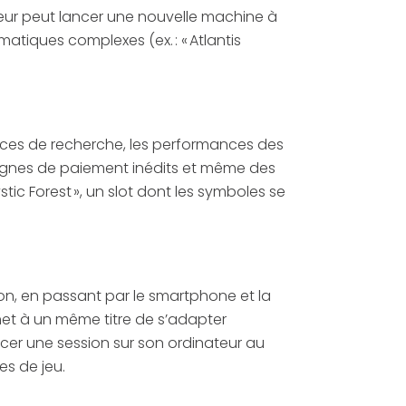
peur peut lancer une nouvelle machine à
tiques complexes (ex. : « Atlantis
dances de recherche, les performances des
lignes de paiement inédits et même des
tic Forest », un slot dont les symboles se
n, en passant par le smartphone et la
met à un même titre de s’adapter
cer une session sur son ordinateur au
es de jeu.