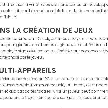
ct direct sur la variété des slots proposées. Un dévelop
calcul disponible rend possible le rendu de mondes théma
a fluidité.
 DANS LA CRÉATION DE JEUX
 le rôle de co‑créateur. Des algorithmes analysent les ten
eurs pour générer des thèmes originaux, des schémas de 
le, le studio X‑Gaming a utilisé l’IA pour concevoir « Mys
ité choisi par le joueur.
MULTI‑APPAREILS
périence homogène du PC de bureau à la console de salo
moteurs cross‑platform comme Unity ou Unreal, ce qui per
n et aux capacités tactiles. Ainsi, un joueur peut commen
ne pendant le trajet, sans perdre ses gains ni ses paramètr