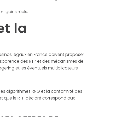
n gains réels.
t la
casinos légaux en France doivent proposer
transparence des RTP et des mécanismes de
gering et les éventuels multiplicateurs.
des algorithmes RNG et la conformité des
et que le RTP déclaré correspond aux