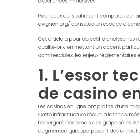
expériences immersives.
Pour ceux qui souhaitent comparer, écha
avignon.org/
constitue un espace d’écha
Cet article a pour objectif d’analyser les 
qualité‑prix, en mettant un accent particul
commerciales, les enjeux réglementaires et
1. L’essor t
de casino e
Les casinos en ligne ont profité d’une mi
Cette infrastructure réduit la latence, mê
hébergent désormais des graphismes 3D ultr
augmentée qui superposent des animation