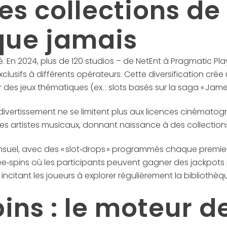
es collections de
que jamais
sé. En 2024, plus de 120 studios – de NetEnt à Pragmatic 
xclusifs à différents opérateurs. Cette diversification cré
 des jeux thématiques (ex. : slots basés sur la saga « James
ivertissement ne se limitent plus aux licences cinématog
 artistes musicaux, donnant naissance à des collections «
ensuel, avec des « slot‑drops » programmés chaque premi
‑spins où les participants peuvent gagner des jackpots
ncitant les joueurs à explorer régulièrement la bibliothèq
pins : le moteur d