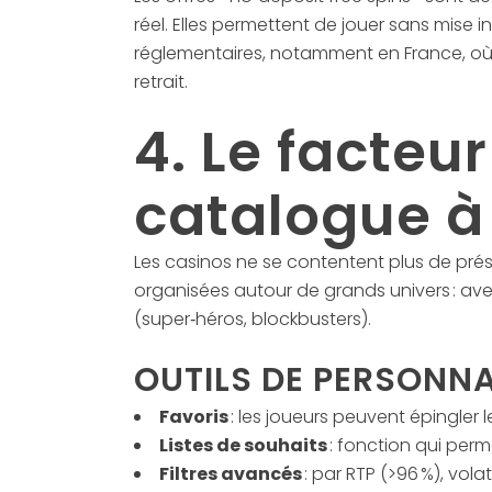
réel. Elles permettent de jouer sans mise 
réglementaires, notamment en France, où l
retrait.
4. Le facteur
catalogue à 
Les casinos ne se contentent plus de prés
organisées autour de grands univers : aven
(super‑héros, blockbusters).
OUTILS DE PERSONN
Favoris
: les joueurs peuvent épingler l
Listes de souhaits
: fonction qui perme
Filtres avancés
: par RTP (>96 %), vola