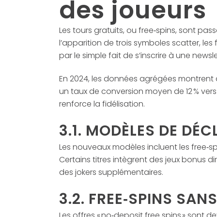
des joueurs
Les tours gratuits, ou free‑spins, sont pas
l’apparition de trois symboles scatter, le
par le simple fait de s’inscrire à une newsle
En 2024, les données agrégées montrent q
un taux de conversion moyen de 12 % vers 
renforce la fidélisation.
3.1. MODÈLES DE D
Les nouveaux modèles incluent les free‑spi
Certains titres intègrent des jeux bonus d
des jokers supplémentaires.
3.2. FREE‑SPINS SAN
Les offres « no‑deposit free spins » sont 