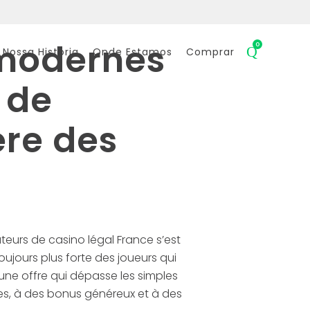
modernes
0
 Nossa História
Onde Estamos
Comprar
 de
ère des
eurs de casino légal France s’est
toujours plus forte des joueurs qui
 une offre qui dépasse les simples
hes, à des bonus généreux et à des