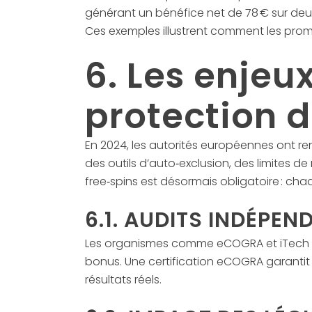
générant un bénéfice net de 78 € sur deu
Ces exemples illustrent comment les prom
6. Les enjeu
protection d
En 2024, les autorités européennes ont re
des outils d’auto‑exclusion, des limites 
free‑spins est désormais obligatoire : chaq
6.1. AUDITS INDÉPEN
Les organismes comme eCOGRA et iTech Labs
bonus. Une certification eCOGRA garantit
résultats réels.