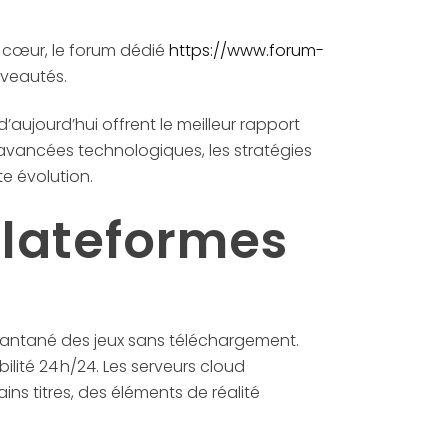
 cœur, le forum dédié
https://www.forum-
veautés.
’aujourd’hui offrent le meilleur rapport
es avancées technologiques, les stratégies
te évolution.
plateformes
stantané des jeux sans téléchargement.
lité 24 h/24. Les serveurs cloud
ns titres, des éléments de réalité