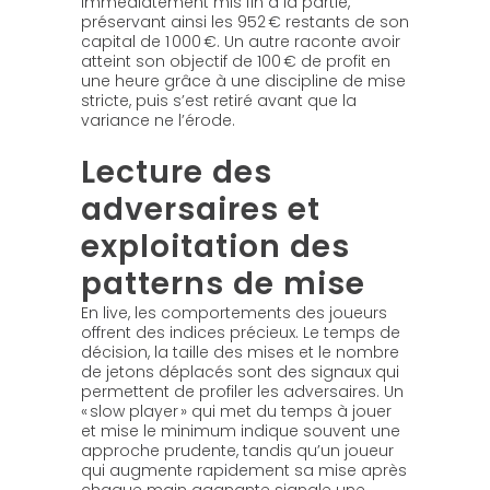
immédiatement mis fin à la partie,
préservant ainsi les 952 € restants de son
capital de 1 000 €. Un autre raconte avoir
atteint son objectif de 100 € de profit en
une heure grâce à une discipline de mise
stricte, puis s’est retiré avant que la
variance ne l’érode.
Lecture des
adversaires et
exploitation des
patterns de mise
En live, les comportements des joueurs
offrent des indices précieux. Le temps de
décision, la taille des mises et le nombre
de jetons déplacés sont des signaux qui
permettent de profiler les adversaires. Un
« slow player » qui met du temps à jouer
et mise le minimum indique souvent une
approche prudente, tandis qu’un joueur
qui augmente rapidement sa mise après