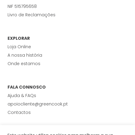
NIF 515795658
Livro de Reclamações
EXPLORAR
Loja Online
A nossa história
Onde estamos
FALA CONNOSCO
Ajuda & FAQs
apoiocliente@greencook.pt
Contactos