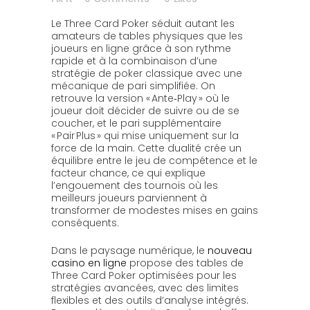
Le Three Card Poker séduit autant les
amateurs de tables physiques que les
joueurs en ligne grâce à son rythme
rapide et à la combinaison d’une
stratégie de poker classique avec une
mécanique de pari simplifiée. On
retrouve la version « Ante‑Play » où le
joueur doit décider de suivre ou de se
coucher, et le pari supplémentaire
« Pair Plus » qui mise uniquement sur la
force de la main. Cette dualité crée un
équilibre entre le jeu de compétence et le
facteur chance, ce qui explique
l’engouement des tournois où les
meilleurs joueurs parviennent à
transformer de modestes mises en gains
conséquents.
Dans le paysage numérique, le
nouveau
casino en ligne
propose des tables de
Three Card Poker optimisées pour les
stratégies avancées, avec des limites
flexibles et des outils d’analyse intégrés.