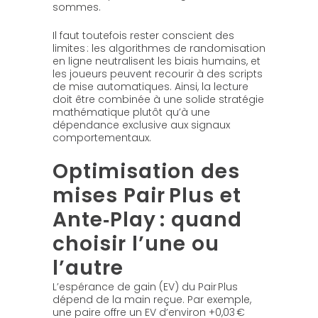
sommes.
Il faut toutefois rester conscient des
limites : les algorithmes de randomisation
en ligne neutralisent les biais humains, et
les joueurs peuvent recourir à des scripts
de mise automatiques. Ainsi, la lecture
doit être combinée à une solide stratégie
mathématique plutôt qu’à une
dépendance exclusive aux signaux
comportementaux.
Optimisation des
mises Pair Plus et
Ante‑Play : quand
choisir l’une ou
l’autre
L’espérance de gain (EV) du Pair Plus
dépend de la main reçue. Par exemple,
une paire offre un EV d’environ +0,03 €