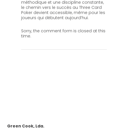
méthodique et une discipline constante,
le chemin vers le succès au Three Card
Poker devient accessible, même pour les
joueurs qui débutent aujourd’hui.
Sorry, the comment form is closed at this
time.
Green Cook, Lda.