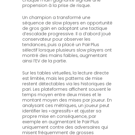
chaque main gagnante signale une
propension à la prise de risque.
Un champion a transformé une
séquence de slow players en opportunité
de gros gain en adoptant une tactique
d’escalade progressive. Il a d’abord joué
conservateur pour observer les
tendances, puis a placé un Pair Plus
sélectif lorsque plusieurs slow players ont
montré des mains faibles, augmentant
ainsi l’EV de la partie.
Sur les tables virtuelles, la lecture directe
est limitée, mais les patterns de mise
restent détectables via les historiques de
pari. Les plateformes affichent souvent le
temps moyen entre deux mises et le
montant moyen des mises par joueur. En
analysant ces métriques, un joueur peut
identifier les « agressifs » et ajuster sa
propre mise en conséquence, par
exemple en augmentant le Pair Plus
uniquement contre des adversaires qui
misent fréquemment de grosses