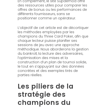
En complément, le site Supdemod offre
des ressources utiles pour comparer les
offres de bonus ou les performances de
différents fournisseurs, sans se
positionner comme un opérateur.
L’objectif de cet article est de décortiquer
les méthodes employées par les
champions du Three Card Poker, afin que
chaque lecteur puisse planifier ses
sessions de jeu avec une approche
méthodique. Nous aborderons la gestion
du bankroll, la lecture des adversaires,
l’optimisation des mises et la
construction d’un plan de tournoi solide,
le tout en s’appuyant sur des données
concrètes et des exemples tirés de
parties réelles.
Les piliers de la
stratégie des
champions du