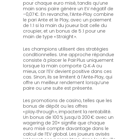
pour chaque euro misé, tandis qu’une
main sans paire génère un EV négatif de
–0,07 €. En revanche, l’Ante‑Play combine
le pari Ante et le Play, avec un paiement
de 1 :1 si la main du joueur bat celle du
croupier, et un bonus de 5 :1 pour une
main de type « Straight ».
Les champions utilisent des stratégies
conditionnelles. Une approche répandue
consiste à placer le Pair Plus uniquement
lorsque la main comporte Q‑K‑A ou
mieux, car l’EV devient positive dans ces
cas. Sinon, ils se limitent à l’Ante‑Play, qui
offre un meilleur rendement lorsqu’une
paire ou une suite est présente.
Les promotions de casino, telles que les
bonus de dépôt ou les offres
« play‑through », impactent la rentabilité.
Un bonus de 100 % jusqu’à 200 € avec un
wagering de 20× signifie que chaque
euro misé compte davantage dans le
calcul de l’EV global. Les joueurs avisés