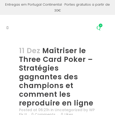
Entregas em Portugal Continental · Portes gratuitos a partir de
30€
0
11 Dez
Maîtriser le
Three Card Poker –
Stratégies
gagnantes des
champions et
comment les
reproduire en ligne
Posted at 06:21h
in
Uncategorized
by
WP
Fix It
0 Comments
0
Likes