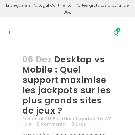
Entregas em Portugal Continental · Portes gratuitos a partir de
30€
0
06 Dez
Desktop vs
Mobile : Quel
support maximise
les jackpots sur les
plus grands sites
de jeux ?
Posted at 21:58h
in
Uncategorized
by
WP
Fix It
0 Comments
0
Likes