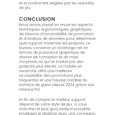
et la conformité exigées par les autorités
de jeu.
CONCLUSION
Nous avons passé en revue les aspects
techniques, ergonomiques, graphiques,
de latence, d’accessibilité, de promotion
et d’analyse de données pour déterminer
quel support maximise les jackpots. Le
bureau conserve un avantage net en
termes de puissance graphique, de
vitesse de connexion et de mise
moyenne, ce qui se traduit par des
jackpots plus élevés. Le mobile, en
revanche, offre une meilleure
accessibilité, des promotions plus
fréquentes et une hausse notable du
nombre de gains depuis 2024 grâce aux
réseaux 5G.
En fin de compte, le meilleur support
dépend de votre style de jeu : si vous
cherchez le plus gros jackpot possible,
privilégiez le desktop avec une connexion