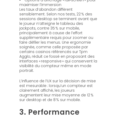
Options d’affichage « full‑screen » pour
maximiser l’immersion
Les taux d’abandon diffèrent
sensiblement. Selon nos tests, 22 % des
sessions desktop se terminent avant que
le joueur n’atteigne le tableau des
jackpots, contre 35 % sur mobile,
principalement à cause de l’effort
supplémentaire requis pour zoomer ou
faire défiler les menus. Une ergonomie
soignée, comme celle proposée par
certains casinos référencés sur Tpm
Agglo, réduit ce fossé en proposant des
interfaces « responsive » qui conservent la
visibilité du compteur même en mode
portrait.
L’influence de l’UX sur la décision de mise
est mesurable : lorsqu’un compteur est
clairement affiché, les joueurs
augmentent leur mise moyenne de 12 %
sur desktop et de 8 % sur mobile.
3. Performance