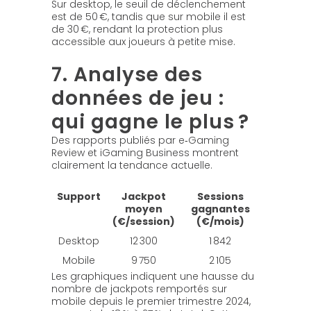
Sur desktop, le seuil de déclenchement
est de 50 €, tandis que sur mobile il est
de 30 €, rendant la protection plus
accessible aux joueurs à petite mise.
7. Analyse des
données de jeu :
qui gagne le plus ?
Des rapports publiés par e‑Gaming
Review et iGaming Business montrent
clairement la tendance actuelle.
Support
Jackpot
Sessions
moyen
gagnantes
(€/session)
(€/mois)
Desktop
12 300
1 842
Mobile
9 750
2 105
Les graphiques indiquent une hausse du
nombre de jackpots remportés sur
mobile depuis le premier trimestre 2024,