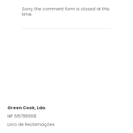
Sorry, the comment form is closed at this
time.
Green Cook, Lda.
NIF 515795658
Livro de Reclamações