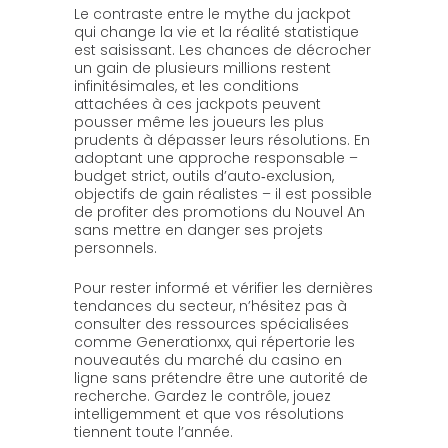
Le contraste entre le mythe du jackpot
qui change la vie et la réalité statistique
est saisissant. Les chances de décrocher
un gain de plusieurs millions restent
infinitésimales, et les conditions
attachées à ces jackpots peuvent
pousser même les joueurs les plus
prudents à dépasser leurs résolutions. En
adoptant une approche responsable –
budget strict, outils d’auto‑exclusion,
objectifs de gain réalistes – il est possible
de profiter des promotions du Nouvel An
sans mettre en danger ses projets
personnels.
Pour rester informé et vérifier les dernières
tendances du secteur, n’hésitez pas à
consulter des ressources spécialisées
comme Generationxx, qui répertorie les
nouveautés du marché du casino en
ligne sans prétendre être une autorité de
recherche. Gardez le contrôle, jouez
intelligemment et que vos résolutions
tiennent toute l’année.