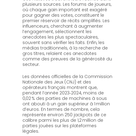
plusieurs sources. Les forums de joueurs,
où chaque gain important est exagéré
pour gagner des votes, constituent le
premier réservoir de récits amplifiés. Les
influenceurs, cherchant à augmenter
l’engagement, sélectionnent les
anecdotes les plus spectaculaires,
souvent sans vérifier les faits. Enfin, les
médias traditionnels, à la recherche de
gros titres, relaient ces anecdotes
comme des preuves de la générosité du
secteur.
Les données officielles de la Commission
Nationale des Jeux (CNJ) et des
opérateurs français montrent que,
pendant l’année 2023‑2024, moins de
0,02 % des parties de machines à sous
ont abouti à un gain supérieur à 1 million
d’euros. En termes de nombre, cela
représente environ 250 jackpots de ce
calibre parmi les plus de 1,2 million de
parties jouées sur les plateformes
légales.