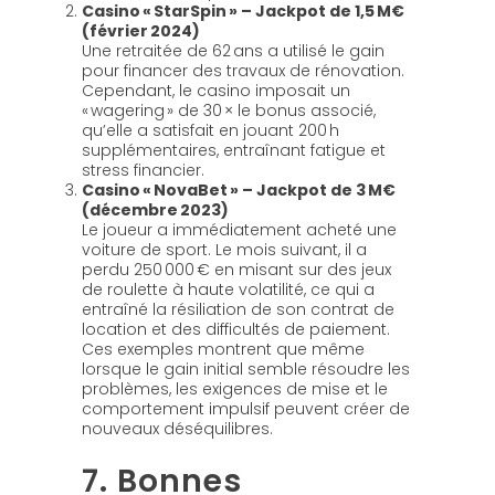
Casino « StarSpin » – Jackpot de 1,5 M€
(février 2024)
Une retraitée de 62 ans a utilisé le gain
pour financer des travaux de rénovation.
Cependant, le casino imposait un
« wagering » de 30 × le bonus associé,
qu’elle a satisfait en jouant 200 h
supplémentaires, entraînant fatigue et
stress financier.
Casino « NovaBet » – Jackpot de 3 M€
(décembre 2023)
Le joueur a immédiatement acheté une
voiture de sport. Le mois suivant, il a
perdu 250 000 € en misant sur des jeux
de roulette à haute volatilité, ce qui a
entraîné la résiliation de son contrat de
location et des difficultés de paiement.
Ces exemples montrent que même
lorsque le gain initial semble résoudre les
problèmes, les exigences de mise et le
comportement impulsif peuvent créer de
nouveaux déséquilibres.
7. Bonnes