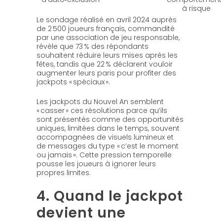
à risque
Le sondage réalisé en avril 2024 auprès
de 2 500 joueurs français, commandité
par une association de jeu responsable,
révèle que 73 % des répondants
souhaitent réduire leurs mises après les
fêtes, tandis que 22 % déclarent vouloir
augmenter leurs paris pour profiter des
jackpots « spéciaux ».
Les jackpots du Nouvel An semblent
« casser » ces résolutions parce qu’ils
sont présentés comme des opportunités
uniques, limitées dans le temps, souvent
accompagnées de visuels lumineux et
de messages du type « c’est le moment
ou jamais ». Cette pression temporelle
pousse les joueurs à ignorer leurs
propres limites.
4. Quand le jackpot
devient une