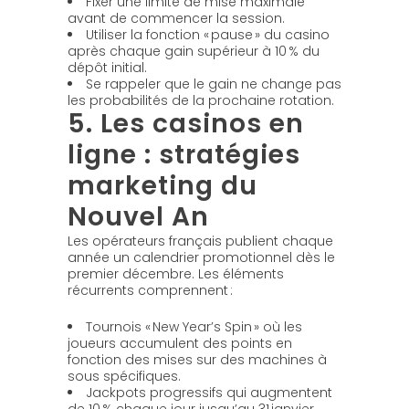
Fixer une limite de mise maximale
avant de commencer la session.
Utiliser la fonction « pause » du casino
après chaque gain supérieur à 10 % du
dépôt initial.
Se rappeler que le gain ne change pas
les probabilités de la prochaine rotation.
5. Les casinos en
ligne : stratégies
marketing du
Nouvel An
Les opérateurs français publient chaque
année un calendrier promotionnel dès le
premier décembre. Les éléments
récurrents comprennent :
Tournois « New Year’s Spin » où les
joueurs accumulent des points en
fonction des mises sur des machines à
sous spécifiques.
Jackpots progressifs qui augmentent