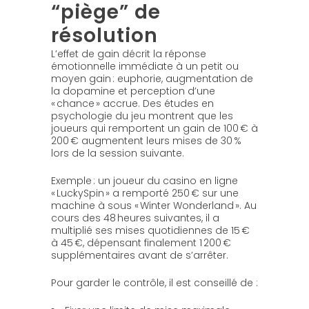
“piège” de
résolution
L’effet de gain décrit la réponse
émotionnelle immédiate à un petit ou
moyen gain : euphorie, augmentation de
la dopamine et perception d’une
« chance » accrue. Des études en
psychologie du jeu montrent que les
joueurs qui remportent un gain de 100 € à
200 € augmentent leurs mises de 30 %
lors de la session suivante.
Exemple : un joueur du casino en ligne
« LuckySpin » a remporté 250 € sur une
machine à sous « Winter Wonderland ». Au
cours des 48 heures suivantes, il a
multiplié ses mises quotidiennes de 15 €
à 45 €, dépensant finalement 1 200 €
supplémentaires avant de s’arrêter.
Pour garder le contrôle, il est conseillé de :