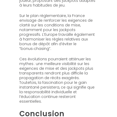
joueur, proposant des jackpots adaptés
à leurs habitudes de jeu.
Sur le plan réglementaire, la France
envisage de renforcer les exigences de
clarté sur les conditions de mise,
notamment pour les jackpots
progressifs. L’Europe travaille également
à harmoniser les règles relatives aux
bonus de dépôt afin d’éviter le
“bonus‑chasing”.
Ces évolutions pourraient atténuer les
mythes : une meilleure visibilité sur les
exigences de mise et des jackpots plus
transparents rendront plus difficile la
propagation de récits exagérés.
Toutefois, la fascination pour le gain
instantané persistera, ce qui signifie que
la responsabilité individuelle et
l’éducation continue resteront
essentielles.
Conclusion