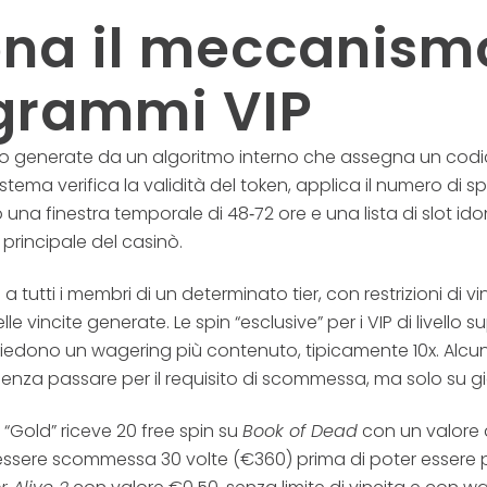
na il meccanismo
ogrammi VIP
sono generate da un algoritmo interno che assegna un codi
tema verifica la validità del token, applica il numero di s
o una finestra temporale di 48‑72 ore e una lista di slot id
r principale del casinò.
 a tutti i membri di un determinato tier, con restrizioni d
lle vincite generate. Le spin “esclusive” per i VIP di livell
 richiedono un wagering più contenuto, tipicamente 10x. Alc
senza passare per il requisito di scommessa, ma solo su gi
 “Gold” riceve 20 free spin su
Book of Dead
con un valore 
e essere scommessa 30 volte (€360) prima di poter essere 