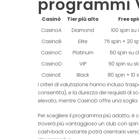
programmi V
Casinò
Tier più alto
Free spi
CasinoA
Diamond
100 spin su
CasinoB
Elite
75 spin + 20 sp
CasinoC
Platinum
60 spin su
G
CasinoD
VIP
50 spin su sl
CasinoE
Black
80 spin + 10 s
I criteri di valutazione hanno incluso tra
consentita), e la durezza dei requisiti di 
elevato, mentre CasinoD offre una soglia 
Per scegliere il programma più adatto, è cons
troverà più vantaggioso un club con spi
cash‑back costante potrà orientarsi vers