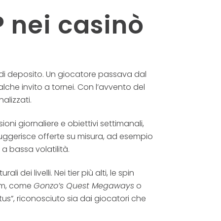
 nei casinò
me di deposito. Un giocatore passava dal
che invito a tornei. Con l’avvento del
alizzati.
i giornaliere e obiettivi settimanali,
 suggerisce offerte su misura, ad esempio
a bassa volatilità.
i livelli. Nei tier più alti, le spin
ium, come
Gonzo’s Quest Megaways
o
us”, riconosciuto sia dai giocatori che