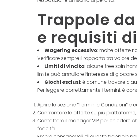
l’esposizione al rischio di perdita.
Trappole da 
e requisiti
Wagering eccessivo
: molte offerte r
Verificare sempre il rapporto tra valore d
Limiti di vincita
: alcune free spin ha
limite può annullare l’interesse di giocare s
Giochi esclusi
: è comune trovare claus
Per leggere correttamente i termini, è consi
Aprire la sezione “Termini e Condizioni” 
Confrontare le offerte su più piattaforme
Contattare il manager VIP per chiedere chiar
fedeltà.
Essere consapevoli di queste trappole perm