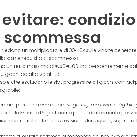
evitare: condizi
 di scommessa
ichiedono un moltiplicatore di 30‑40x sulle vincite generate d
ella spin e requisito di scommessa.
nno un tetto massimo di €50‑€100, indipendentemente dal 
u giochi ad alta volatilità.
ole che escludono le slot progressive o i giochi con jackpo
gliabile:
e cercare parole chiave come
wagering
,
max win
e
eligibl
, usando Monroe Project come punto di riferimento per veri
imenti o richiedere una revisione dei requisiti, soprattutto 
ette di evitare sorprese al momento del prelievo e di sfru