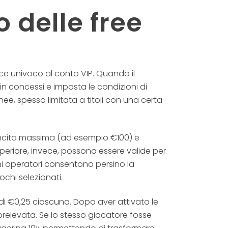
 delle free
ce univoco al conto VIP. Quando il
pin concessi e imposta le condizioni di
onee, spesso limitata a titoli con una certa
i vincita massima (ad esempio €100) e
o superiore, invece, possono essere valide per
uni operatori consentono persino la
ochi selezionati.
di €0,25 ciascuna. Dopo aver attivato le
prelevata. Se lo stesso giocatore fosse