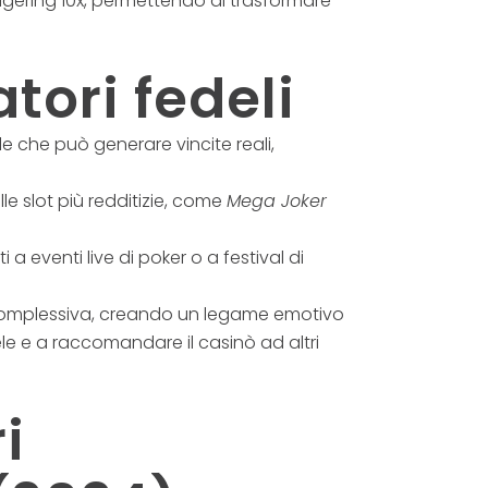
agering 10x, permettendo di trasformare
tori fedeli
le che può generare vincite reali,
alle slot più redditizie, come
Mega Joker
 a eventi live di poker o a festival di
 complessiva, creando un legame emotivo
ele e a raccomandare il casinò ad altri
i