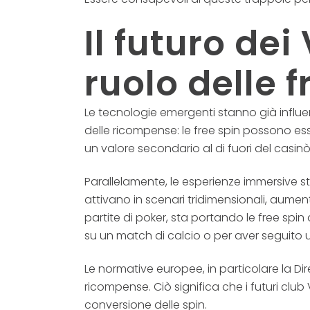
Il futuro dei
ruolo delle f
Le tecnologie emergenti stanno già influe
delle ricompense: le free spin possono es
un valore secondario al di fuori del casinò
Parallelamente, le esperienze immersive 
attivano in scenari tridimensionali, aument
partite di poker, sta portando le free spi
su un match di calcio o per aver seguito u
Le normative europee, in particolare la Dire
ricompense. Ciò significa che i futuri club
conversione delle spin.