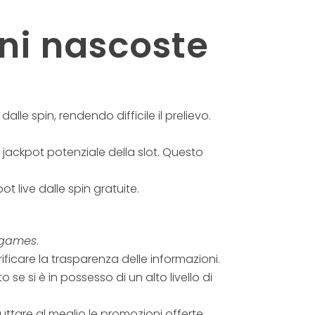
oni nascoste
alle spin, rendendo difficile il prelievo.
jackpot potenziale della slot. Questo
t live dalle spin gratuite.
e games
.
ficare la trasparenza delle informazioni.
se si è in possesso di un alto livello di
ttare al meglio le promozioni offerte.