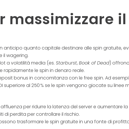
r massimizzare il
e in anticipo quanto capitale destinare alle spin gratuite, e
 il wagering.
slot a volatilità media (es.
Starburst
,
Book of Dead
) offrono
e rapidamente le spin in denaro reale.
 deposit bonus in concomitanza con le free spin. Ad esemp
 superiore al 250 % se le spin vengono giocate su linee m
affluenza per ridurre la latenza del server e aumentare la 
ti di perdita per controllare il rischio.
ssono trasformare le spin gratuite in una fonte di profi