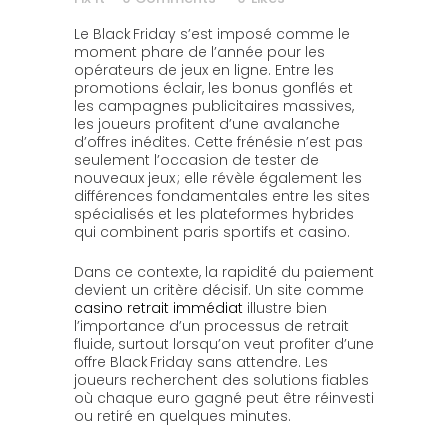
Le Black Friday s’est imposé comme le
moment phare de l’année pour les
opérateurs de jeux en ligne. Entre les
promotions éclair, les bonus gonflés et
les campagnes publicitaires massives,
les joueurs profitent d’une avalanche
d’offres inédites. Cette frénésie n’est pas
seulement l’occasion de tester de
nouveaux jeux ; elle révèle également les
différences fondamentales entre les sites
spécialisés et les plateformes hybrides
qui combinent paris sportifs et casino.
Dans ce contexte, la rapidité du paiement
devient un critère décisif. Un site comme
casino retrait immédiat
illustre bien
l’importance d’un processus de retrait
fluide, surtout lorsqu’on veut profiter d’une
offre Black Friday sans attendre. Les
joueurs recherchent des solutions fiables
où chaque euro gagné peut être réinvesti
ou retiré en quelques minutes.