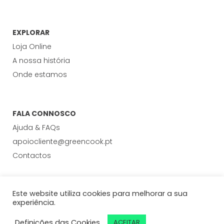
EXPLORAR
Loja Online
A nossa história
Onde estamos
FALA CONNOSCO
Ajuda & FAQs
apoiocliente@greencook.pt
Contactos
Este website utiliza cookies para melhorar a sua
experiência.
©Greencook 2021 · Cozinhado por Mano a Mano Club
Política de Privacidade
Termos & Condições
Definições das Cookies
ACEITAR