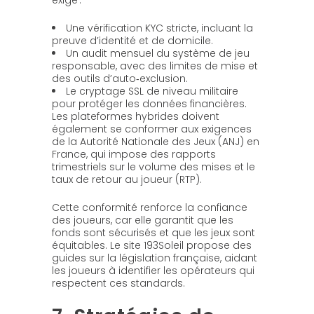
exige :
Une vérification KYC stricte, incluant la
preuve d’identité et de domicile.
Un audit mensuel du système de jeu
responsable, avec des limites de mise et
des outils d’auto‑exclusion.
Le cryptage SSL de niveau militaire
pour protéger les données financières.
Les plateformes hybrides doivent
également se conformer aux exigences
de la Autorité Nationale des Jeux (ANJ) en
France, qui impose des rapports
trimestriels sur le volume des mises et le
taux de retour au joueur (RTP).
Cette conformité renforce la confiance
des joueurs, car elle garantit que les
fonds sont sécurisés et que les jeux sont
équitables. Le site 193Soleil propose des
guides sur la législation française, aidant
les joueurs à identifier les opérateurs qui
respectent ces standards.