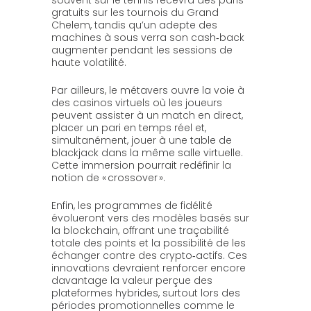
souvent sur le tennis recevra des paris
gratuits sur les tournois du Grand
Chelem, tandis qu’un adepte des
machines à sous verra son cash‑back
augmenter pendant les sessions de
haute volatilité.
Par ailleurs, le métavers ouvre la voie à
des casinos virtuels où les joueurs
peuvent assister à un match en direct,
placer un pari en temps réel et,
simultanément, jouer à une table de
blackjack dans la même salle virtuelle.
Cette immersion pourrait redéfinir la
notion de « crossover ».
Enfin, les programmes de fidélité
évolueront vers des modèles basés sur
la blockchain, offrant une traçabilité
totale des points et la possibilité de les
échanger contre des crypto‑actifs. Ces
innovations devraient renforcer encore
davantage la valeur perçue des
plateformes hybrides, surtout lors des
périodes promotionnelles comme le