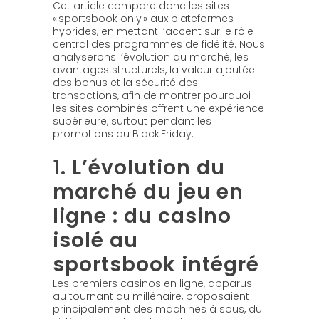
Cet article compare donc les sites
« sportsbook only » aux plateformes
hybrides, en mettant l’accent sur le rôle
central des programmes de fidélité. Nous
analyserons l’évolution du marché, les
avantages structurels, la valeur ajoutée
des bonus et la sécurité des
transactions, afin de montrer pourquoi
les sites combinés offrent une expérience
supérieure, surtout pendant les
promotions du Black Friday.
1. L’évolution du
marché du jeu en
ligne : du casino
isolé au
sportsbook intégré
Les premiers casinos en ligne, apparus
au tournant du millénaire, proposaient
principalement des machines à sous, du