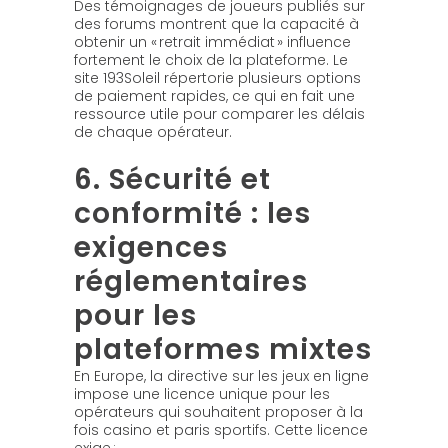
Des témoignages de joueurs publiés sur
des forums montrent que la capacité à
obtenir un « retrait immédiat » influence
fortement le choix de la plateforme. Le
site 193Soleil répertorie plusieurs options
de paiement rapides, ce qui en fait une
ressource utile pour comparer les délais
de chaque opérateur.
6. Sécurité et
conformité : les
exigences
réglementaires
pour les
plateformes mixtes
En Europe, la directive sur les jeux en ligne
impose une licence unique pour les
opérateurs qui souhaitent proposer à la
fois casino et paris sportifs. Cette licence