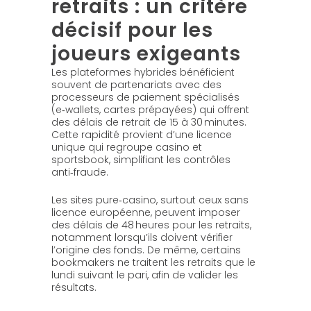
retraits : un critère
décisif pour les
joueurs exigeants
Les plateformes hybrides bénéficient
souvent de partenariats avec des
processeurs de paiement spécialisés
(e‑wallets, cartes prépayées) qui offrent
des délais de retrait de 15 à 30 minutes.
Cette rapidité provient d’une licence
unique qui regroupe casino et
sportsbook, simplifiant les contrôles
anti‑fraude.
Les sites pure‑casino, surtout ceux sans
licence européenne, peuvent imposer
des délais de 48 heures pour les retraits,
notamment lorsqu’ils doivent vérifier
l’origine des fonds. De même, certains
bookmakers ne traitent les retraits que le
lundi suivant le pari, afin de valider les
résultats.