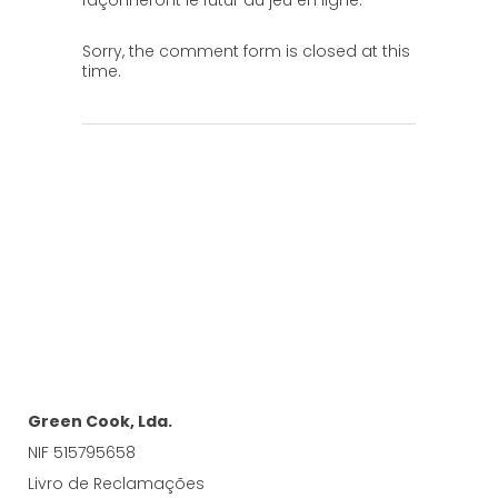
façonneront le futur du jeu en ligne.
Sorry, the comment form is closed at this
time.
Green Cook, Lda.
NIF 515795658
Livro de Reclamações