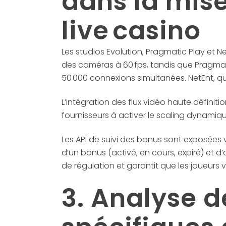
dans la mis
live casino
Les studios Evolution, Pragmatic Play et 
des caméras à 60 fps, tandis que Pragmatic
50 000 connexions simultanées. NetEnt, qu
L’intégration des flux vidéo haute définiti
fournisseurs à activer le scaling dynamiqu
Les API de suivi des bonus sont exposées 
d’un bonus (activé, en cours, expiré) et d’a
de régulation et garantit que les joueurs v
3. Analyse d