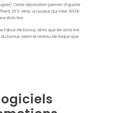
roupier). Cette séparation permet d’ajuster
ffrent 25 %. Ainsi, un joueur qui mise 500 €
x slots live.
 l’abus de bonus, alors que les slots live
 du bonus, selon le niveau de risque que
logiciels