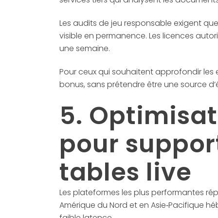
Les audits de jeu responsable exigent que
visible en permanence. Les licences autor
une semaine.
Pour ceux qui souhaitent approfondir les 
bonus, sans prétendre être une source d’ét
5. Optimisat
pour support
tables live
Les plateformes les plus performantes répa
Amérique du Nord et en Asie‑Pacifique h
faible latence.