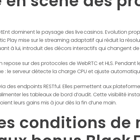
e en scène des p
NetEnt dominent le paysage des live casinos. Evolution pr
 Play mise sur le streaming adaptatif qui réduit la résolu
ant à lui, introduit des décors interactifs qui changent
on repose sur des protocoles de WebRTC et HLS. Pendant le B
e : le serveur détecte la charge CPU et ajuste automatiquem
via des endpoints RESTful. Elles permettent aux plateforme
limenter les tableaux de bord d’audit. Cette visibilité inst
oient leurs gains mis à jour dès la fin d’une main.
es conditions de