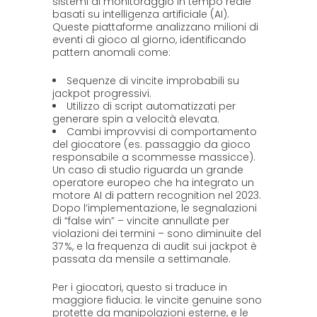
sistemi di monitoraggio in tempo reale
basati su intelligenza artificiale (AI).
Queste piattaforme analizzano milioni di
eventi di gioco al giorno, identificando
pattern anomali come:
Sequenze di vincite improbabili su
jackpot progressivi.
Utilizzo di script automatizzati per
generare spin a velocità elevata.
Cambi improvvisi di comportamento
del giocatore (es. passaggio da gioco
responsabile a scommesse massicce).
Un caso di studio riguarda un grande
operatore europeo che ha integrato un
motore AI di pattern recognition nel 2023.
Dopo l’implementazione, le segnalazioni
di “false win” – vincite annullate per
violazioni dei termini – sono diminuite del
37 %, e la frequenza di audit sui jackpot è
passata da mensile a settimanale.
Per i giocatori, questo si traduce in
maggiore fiducia: le vincite genuine sono
protette da manipolazioni esterne, e le