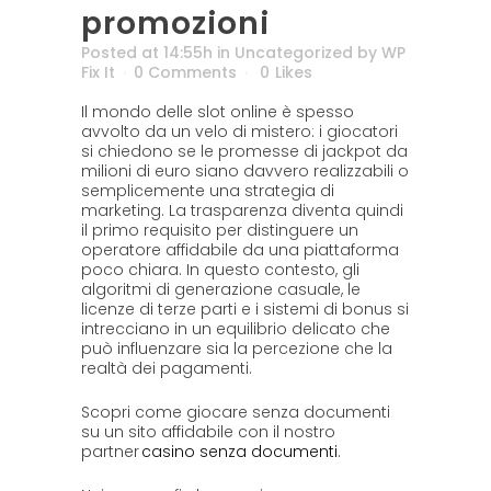
promozioni
Posted at 14:55h
in
Uncategorized
by
WP
Fix It
0 Comments
0
Likes
Il mondo delle slot online è spesso
avvolto da un velo di mistero: i giocatori
si chiedono se le promesse di jackpot da
milioni di euro siano davvero realizzabili o
semplicemente una strategia di
marketing. La trasparenza diventa quindi
il primo requisito per distinguere un
operatore affidabile da una piattaforma
poco chiara. In questo contesto, gli
algoritmi di generazione casuale, le
licenze di terze parti e i sistemi di bonus si
intrecciano in un equilibrio delicato che
può influenzare sia la percezione che la
realtà dei pagamenti.
Scopri come giocare senza documenti
su un sito affidabile con il nostro
partner
casino senza documenti
.