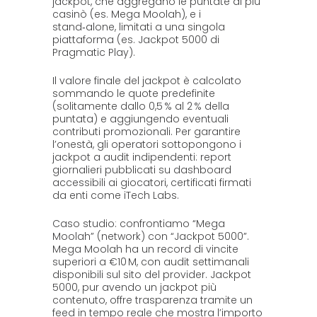
jackpot, che aggregano le puntate di più
casinò (es. Mega Moolah), e i
stand‑alone, limitati a una singola
piattaforma (es. Jackpot 5000 di
Pragmatic Play).
Il valore finale del jackpot è calcolato
sommando le quote predefinite
(solitamente dallo 0,5 % al 2 % della
puntata) e aggiungendo eventuali
contributi promozionali. Per garantire
l’onestà, gli operatori sottopongono i
jackpot a audit indipendenti: report
giornalieri pubblicati su dashboard
accessibili ai giocatori, certificati firmati
da enti come iTech Labs.
Caso studio: confrontiamo “Mega
Moolah” (network) con “Jackpot 5000”.
Mega Moolah ha un record di vincite
superiori a €10 M, con audit settimanali
disponibili sul sito del provider. Jackpot
5000, pur avendo un jackpot più
contenuto, offre trasparenza tramite un
feed in tempo reale che mostra l’importo