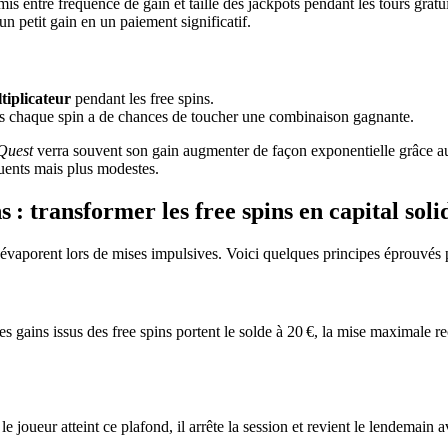
s entre fréquence de gain et taille des jackpots pendant les tours gratui
n petit gain en un paiement significatif.
tiplicateur
pendant les free spins.
 plus chaque spin a de chances de toucher une combinaison gagnante.
Quest
verra souvent son gain augmenter de façon exponentielle grâce au
quents mais plus modestes.
 : transformer les free spins en capital soli
s’évaporent lors de mises impulsives. Voici quelques principes éprouvés 
les gains issus des free spins portent le solde à 20 €, la mise maximale
e joueur atteint ce plafond, il arrête la session et revient le lendemain av