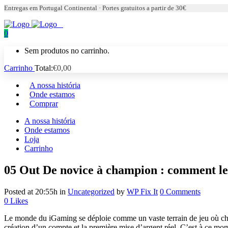
Entregas em Portugal Continental · Portes gratuitos a partir de 30€
0
Sem produtos no carrinho.
Carrinho
Total:
€
0,00
A nossa história
Onde estamos
Comprar
A nossa história
Onde estamos
Loja
Carrinho
05 Out
De novice à champion : comment les 
Posted at 20:55h
in
Uncategorized
by
WP Fix It
0 Comments
0
Likes
Le monde du iGaming se déploie comme un vaste terrain de jeu où chaqu
création d’un compte et la première mise d’argent réel. C’est à ce mom