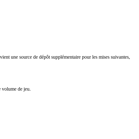
evient une source de dépôt supplémentaire pour les mises suivantes,
e volume de jeu.