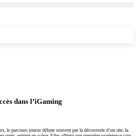
uccès dans l’iGaming
, le parcours joueur débute souvent par la découverte d’un site, la
ree spins
, entrent en scène. Elles offrent une première expérience sans