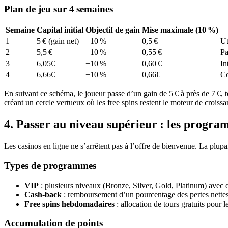
Plan de jeu sur 4 semaines
Semaine
Capital initial
Objectif de gain
Mise maximale (10 %)
1
5 € (gain net)
+10 %
0,5 €
Ut
2
5,5 €
+10 %
0,55 €
Pa
3
6,05€
+10 %
0,60 €
In
4
6,66€
+10 %
0,66€
Co
En suivant ce schéma, le joueur passe d’un gain de 5 € à près de 7 €, 
créant un cercle vertueux où les free spins restent le moteur de croissa
4. Passer au niveau supérieur : les programm
Les casinos en ligne ne s’arrêtent pas à l’offre de bienvenue. La plu
Types de programmes
VIP
: plusieurs niveaux (Bronze, Silver, Gold, Platinum) avec 
Cash‑back
: remboursement d’un pourcentage des pertes nette
Free spins hebdomadaires
: allocation de tours gratuits pour l
Accumulation de points