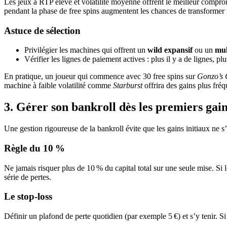
Les jeux à RTP élevé et volatilité moyenne offrent le meilleur compromi
pendant la phase de free spins augmentent les chances de transformer u
Astuce de sélection
Privilégier les machines qui offrent un
wild expansif
ou un
mul
Vérifier les lignes de paiement actives : plus il y a de lignes,
En pratique, un joueur qui commence avec 30 free spins sur
Gonzo’s 
machine à faible volatilité comme
Starburst
offrira des gains plus fré
3. Gérer son bankroll dès les premiers gains
Une gestion rigoureuse de la bankroll évite que les gains initiaux ne 
Règle du 10 %
Ne jamais risquer plus de 10 % du capital total sur une seule mise. Si 
série de pertes.
Le stop‑loss
Définir un plafond de perte quotidien (par exemple 5 €) et s’y tenir. Si l