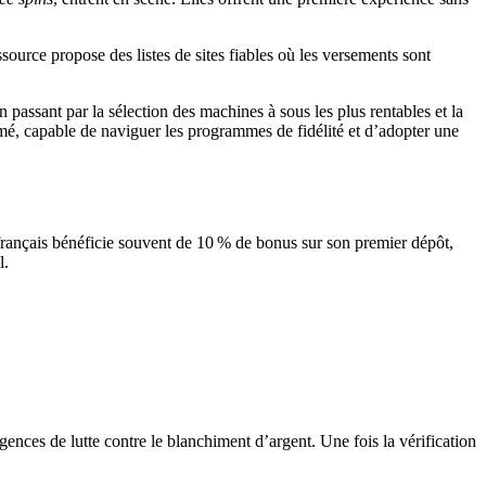
ssource propose des listes de sites fiables où les versements sont
 passant par la sélection des machines à sous les plus rentables et la
mé, capable de naviguer les programmes de fidélité et d’adopter une
français bénéficie souvent de 10 % de bonus sur son premier dépôt,
l.
igences de lutte contre le blanchiment d’argent. Une fois la vérification