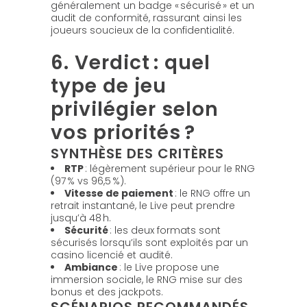
généralement un badge « sécurisé » et un
audit de conformité, rassurant ainsi les
joueurs soucieux de la confidentialité.
6. Verdict : quel
type de jeu
privilégier selon
vos priorités ?
SYNTHÈSE DES CRITÈRES
RTP
: légèrement supérieur pour le RNG
(97 % vs 96,5 %).
Vitesse de paiement
: le RNG offre un
retrait instantané, le Live peut prendre
jusqu’à 48 h.
Sécurité
: les deux formats sont
sécurisés lorsqu’ils sont exploités par un
casino licencié et audité.
Ambiance
: le Live propose une
immersion sociale, le RNG mise sur des
bonus et des jackpots.