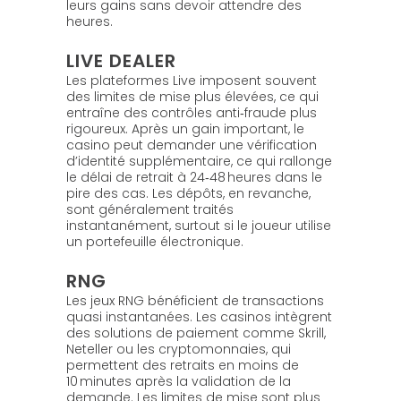
leurs gains sans devoir attendre des
heures.
LIVE DEALER
Les plateformes Live imposent souvent
des limites de mise plus élevées, ce qui
entraîne des contrôles anti‑fraude plus
rigoureux. Après un gain important, le
casino peut demander une vérification
d’identité supplémentaire, ce qui rallonge
le délai de retrait à 24‑48 heures dans le
pire des cas. Les dépôts, en revanche,
sont généralement traités
instantanément, surtout si le joueur utilise
un portefeuille électronique.
RNG
Les jeux RNG bénéficient de transactions
quasi instantanées. Les casinos intègrent
des solutions de paiement comme Skrill,
Neteller ou les cryptomonnaies, qui
permettent des retraits en moins de
10 minutes après la validation de la
demande. Les limites de mise sont plus