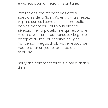
e‑wallets pour un retrait instantané.
Profitez dès maintenant des offres
spéciales de la Saint‑Valentin, mais restez
vigilant sur les licences et les protections
de vos données. Pour vous aider à
sélectionner la plateforme qui répond le
mieux à vos attentes, consultez le guide
complet du meilleur casino en ligne
france sur Thegoodhub, votre ressource
neutre pour un jeu responsable et
sécurisé.
Sorry, the comment form is closed at this
time.