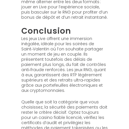
même alterner entre les deux formats :
jouer en Live pour l’expérience sociale,
puis basculer sur le RNG pour profiter d’un
bonus de dépôt et d’un retrait instantané.
Conclusion
Les jeux Live offrent une immersion
inégalée, idéale pour les soirées de
Saint‑Valentin où l’on souhaite partager
un moment de jeu en couple. Ils
présentent toutefois des délais de
paiement plus longs, du fait de contrôles
anti‑fraude renforcés. Les jeux RNG, quant
à eux, garantissent des RTP légèrement
supérieurs et des retraits ultra‑rapides
grâce aux portefeuilles électroniques et
aux cryptomonnaies.
Quelle que soit la catégorie que vous
choisissez, la sécurité des paiements doit
rester le critère décisif. Optez toujours
pour un casino fiable licencié, vérifiez les
certificats d’audit et privilégiez les
méthodes de paiement tokenisées ou les