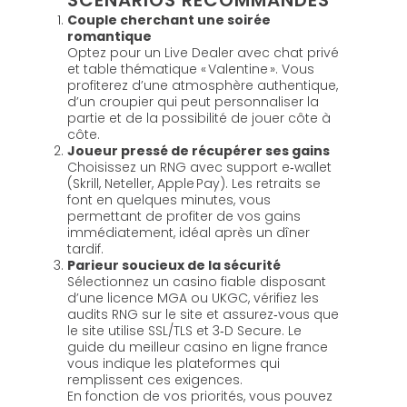
SCÉNARIOS RECOMMANDÉS
Couple cherchant une soirée
romantique
Optez pour un Live Dealer avec chat privé
et table thématique « Valentine ». Vous
profiterez d’une atmosphère authentique,
d’un croupier qui peut personnaliser la
partie et de la possibilité de jouer côte à
côte.
Joueur pressé de récupérer ses gains
Choisissez un RNG avec support e‑wallet
(Skrill, Neteller, Apple Pay). Les retraits se
font en quelques minutes, vous
permettant de profiter de vos gains
immédiatement, idéal après un dîner
tardif.
Parieur soucieux de la sécurité
Sélectionnez un casino fiable disposant
d’une licence MGA ou UKGC, vérifiez les
audits RNG sur le site et assurez‑vous que
le site utilise SSL/TLS et 3‑D Secure. Le
guide du meilleur casino en ligne france
vous indique les plateformes qui
remplissent ces exigences.
En fonction de vos priorités, vous pouvez