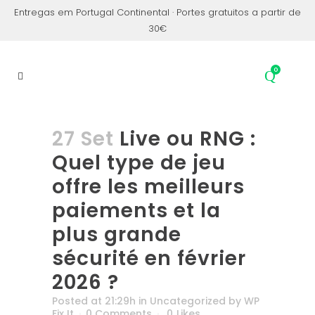
Entregas em Portugal Continental · Portes gratuitos a partir de
30€
0
27 Set
Live ou RNG :
Quel type de jeu
offre les meilleurs
paiements et la
plus grande
sécurité en février
2026 ?
Posted at 21:29h
in
Uncategorized
by
WP
Fix It
0 Comments
0
Likes