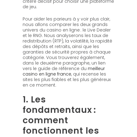
critère décisif pour choisir une plateforme
de jeu.
Pour aider les parieurs à y voir plus clair,
nous allons comparer les deux grands
univers du casino en ligne : le Live Dealer
et le RNG. Nous analyserons les taux de
redistribution (RTP), la volatilité, la rapidité
des dépôts et retraits, ainsi que les
garanties de sécurité propres à chaque
catégorie. Vous trouverez également,
dans le deuxième paragraphe, un lien
vers le guide de référence du
meilleur
casino en ligne france
, qui recense les
sites les plus fiables et les plus généreux
en ce moment.
1. Les
fondamentaux :
comment
fonctionnent les