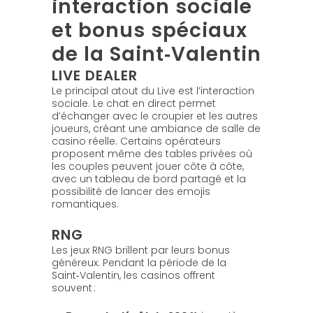
interaction sociale
et bonus spéciaux
de la Saint‑Valentin
LIVE DEALER
Le principal atout du Live est l’interaction
sociale. Le chat en direct permet
d’échanger avec le croupier et les autres
joueurs, créant une ambiance de salle de
casino réelle. Certains opérateurs
proposent même des tables privées où
les couples peuvent jouer côte à côte,
avec un tableau de bord partagé et la
possibilité de lancer des emojis
romantiques.
RNG
Les jeux RNG brillent par leurs bonus
généreux. Pendant la période de la
Saint‑Valentin, les casinos offrent
souvent :