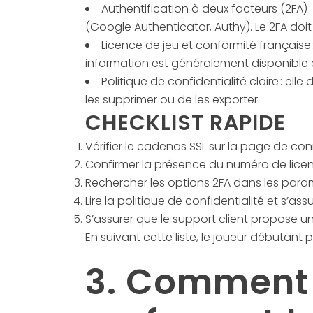
Authentification à deux facteurs (2FA) 
(Google Authenticator, Authy). Le 2FA doi
Licence de jeu et conformité française 
information est généralement disponible 
Politique de confidentialité claire : ell
les supprimer ou de les exporter.
CHECKLIST RAPIDE
Vérifier le cadenas SSL sur la page de con
Confirmer la présence du numéro de lice
Rechercher les options 2FA dans les par
Lire la politique de confidentialité et s’a
S’assurer que le support client propose un
En suivant cette liste, le joueur débutant
3. Comment 