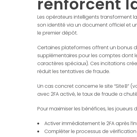
renforcent l
Les opérateurs intelligents transforment la
son identité via un document officiel et u
le premier dépôt.
Certaines plateformes offrent un bonus de 
supplémentaires pour les comptes dont le 
caractères spéciaux). Ces incitations crée
réduit les tentatives de fraude.
Un cas concret concerne le site “Site B” 
avec 2FA activé, le taux de fraude a chuté 
Pour maximiser les bénéfices, les joueurs d
Activer immédiatement le 2FA après l’ins
Compléter le processus de vérification 