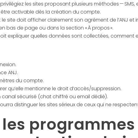
: privilégiez les sites proposant plusieurs méthodes — SMS,
t être activable dès la création du compte.
: le site doit afficher clairement son agrément de l’ANJ et 
en bas de page ou dans la section « À propos ».
e doit expliquer quelles données sont collectées, comment ell
nexion.
nce ANJ.
amètres du compte.
ssurer qu’elle mentionne le droit d’accès/suppression.
 canal sécurisé (chat chiffré ou email dédié).
 pourra distinguer les sites sérieux de ceux qui ne respect
les programmes d