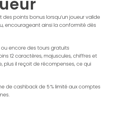
oueur
ent des points bonus lorsqu’un joueur valide
jeu, encourageant ainsi la conformité dès
, ou encore des tours gratuits
s 12 caractères, majuscules, chiffres et
, plus il reçoit de récompenses, ce qui
amme de cashback de 5 % limité aux comptes
rnes.