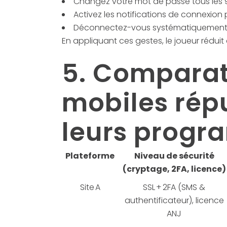
Changez votre mot de passe tous les 9
Activez les notifications de connexion 
Déconnectez-vous systématiquement d
En appliquant ces gestes, le joueur rédu
5. Comparati
mobiles répu
leurs progr
Plateforme
Niveau de sécurité
(cryptage, 2FA, licence)
Site A
SSL + 2FA (SMS &
authentificateur), licence
ANJ