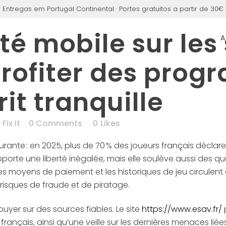
Entregas em Portugal Continental · Portes gratuitos a partir de 30€
té mobile sur les 
A
rofiter des pro
rit tranquille
Fix It
0 Comments
0
Likes
urante : en 2025, plus de 70 % des joueurs français déclar
porte une liberté inégalée, mais elle soulève aussi des qu
les moyens de paiement et les historiques de jeu circulen
 risques de fraude et de piratage.
puyer sur des sources fiables. Le site
https://www.esav.fr/
p
rançais, ainsi qu’une veille sur les dernières menaces liées