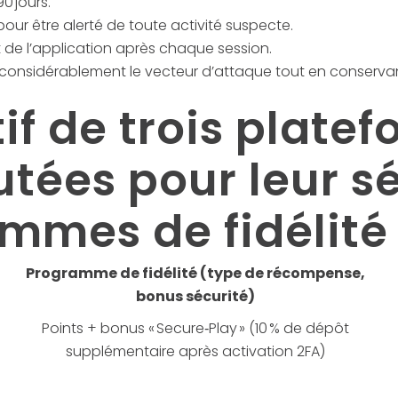
0 jours.
pour être alerté de toute activité suspecte.
e l’application après chaque session.
it considérablement le vecteur d’attaque tout en conserv
f de trois plate
tées pour leur sé
ammes de fidélité
Programme de fidélité (type de récompense,
bonus sécurité)
Points + bonus « Secure‑Play » (10 % de dépôt
supplémentaire après activation 2FA)