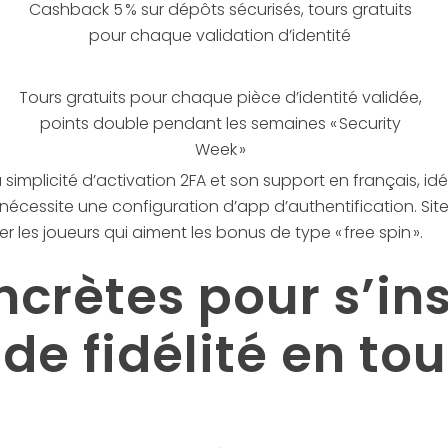
Cashback 5 % sur dépôts sécurisés, tours gratuits
pour chaque validation d’identité
Tours gratuits pour chaque pièce d’identité validée,
points double pendant les semaines « Security
Week »
implicité d’activation 2FA et son support en français, idéal
écessite une configuration d’app d’authentification. Site 
r les joueurs qui aiment les bonus de type « free spin ».
ncrètes pour s’ins
 fidélité en tou