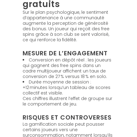
gratuits
Sur le plan psychologique, le sentiment
d’appartenance à une communauté
augmente la perception de générosité
des bonus. Un joueur qui reçoit des free
spins grâce à son club se sent valorisé,
ce qui renforce la fidélité.
MESURE DE L’ENGAGEMENT
Conversion en dépôt réel : les joueurs
qui gagnent des free spins dans un
cadre multijoueur affichent un taux de
conversion de 27 % versus 18 % en solo.
Durée moyenne de session :
+12 minutes lorsqu’un tableau de scores
collectif est visible.
Ces chiffres illustrent l’effet de groupe sur
le comportement de jeu.
RISQUES ET CONTROVERSES
La gamification sociale peut pousser
certains joueurs vers une
surconsommation, notamment lorsqu’ils