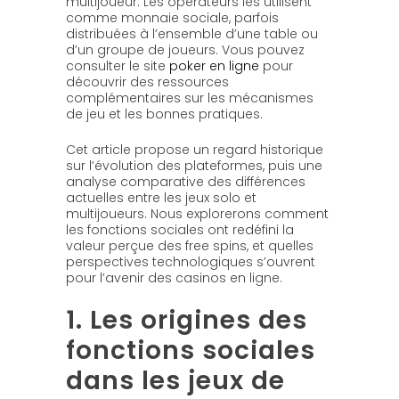
multijoueur. Les opérateurs les utilisent
comme monnaie sociale, parfois
distribuées à l’ensemble d’une table ou
d’un groupe de joueurs. Vous pouvez
consulter le site
poker en ligne
pour
découvrir des ressources
complémentaires sur les mécanismes
de jeu et les bonnes pratiques.
Cet article propose un regard historique
sur l’évolution des plateformes, puis une
analyse comparative des différences
actuelles entre les jeux solo et
multijoueurs. Nous explorerons comment
les fonctions sociales ont redéfini la
valeur perçue des free spins, et quelles
perspectives technologiques s’ouvrent
pour l’avenir des casinos en ligne.
1. Les origines des
fonctions sociales
dans les jeux de