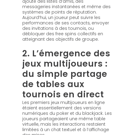
ajouté des listes d’amis, des
messageries instantanées et même des
systèmes de points de réputation.
Aujourd’hui, un joueur peut suivre les
performances de ses contacts, envoyer
des invitations à des tournois, ou
débloquer des free spins collectifs en
atteignant des objectifs de groupe.
2. L’émergence des
jeux multijoueurs :
du simple partage
de tables aux
tournois en direct
Les premiers jeux multijoueurs en ligne
étaient essentiellement des versions
numériques du poker et du blackjack. Les
joueurs partageaient une même table
virtuelle, mais les interactions restaient
limitées à un chat textuel et à l’affichage