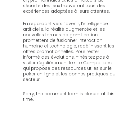
cryptomonnaies et les amateurs de
sécurité des jeux trouveront tous des
expériences adaptées à leurs attentes.
En regardant vers l’avenir, l’intelligence
artificielle, la réalité augmentée et les
nouvelles formes de gamification
promettent de fusionner interaction
humaine et technologie, redéfinissant les
offres promotionnelles. Pour rester
informé des évolutions, n’hésitez pas à
visiter régulièrement le site Compaillons,
qui propose des ressources utiles sur le
poker en ligne et les bonnes pratiques du
secteur.
Sorry, the comment form is closed at this
time.