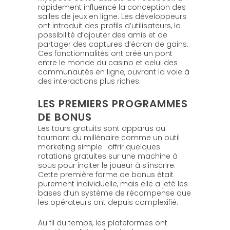
rapidement influencé la conception des
salles de jeux en ligne. Les développeurs
ont introduit des profils d’utilisateurs, la
possibilité d’ajouter des amis et de
partager des captures d’écran de gains.
Ces fonctionnalités ont créé un pont
entre le monde du casino et celui des
communautés en ligne, ouvrant la voie à
des interactions plus riches.
LES PREMIERS PROGRAMMES
DE BONUS
Les tours gratuits sont apparus au
tournant du millénaire comme un outil
marketing simple : offrir quelques
rotations gratuites sur une machine à
sous pour inciter le joueur à s’inscrire.
Cette première forme de bonus était
purement individuelle, mais elle a jeté les
bases d’un système de récompense que
les opérateurs ont depuis complexifié.
Au fil du temps, les plateformes ont