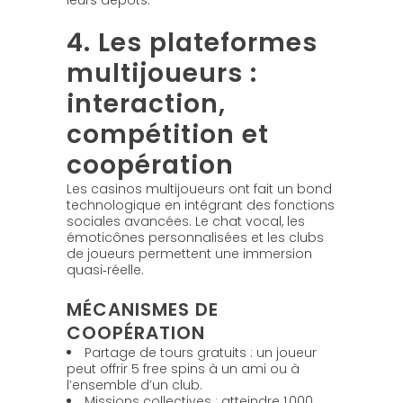
leurs dépôts.
4. Les plateformes
multijoueurs :
interaction,
compétition et
coopération
Les casinos multijoueurs ont fait un bond
technologique en intégrant des fonctions
sociales avancées. Le chat vocal, les
émoticônes personnalisées et les clubs
de joueurs permettent une immersion
quasi‑réelle.
MÉCANISMES DE
COOPÉRATION
Partage de tours gratuits : un joueur
peut offrir 5 free spins à un ami ou à
l’ensemble d’un club.
Missions collectives : atteindre 1 000