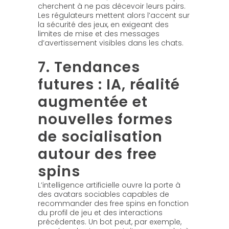
cherchent à ne pas décevoir leurs pairs.
Les régulateurs mettent alors l’accent sur
la sécurité des jeux, en exigeant des
limites de mise et des messages
d’avertissement visibles dans les chats.
7. Tendances
futures : IA, réalité
augmentée et
nouvelles formes
de socialisation
autour des free
spins
L’intelligence artificielle ouvre la porte à
des avatars sociables capables de
recommander des free spins en fonction
du profil de jeu et des interactions
précédentes. Un bot peut, par exemple,