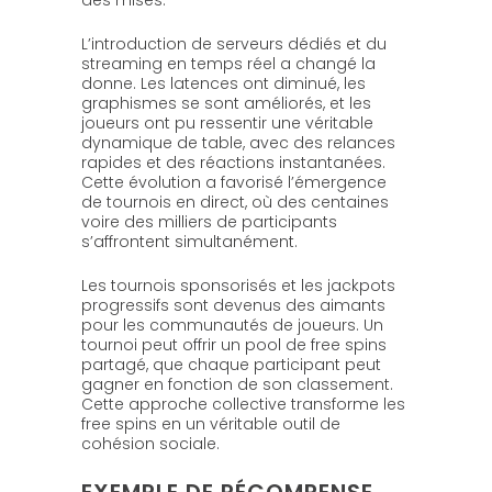
des mises.
L’introduction de serveurs dédiés et du
streaming en temps réel a changé la
donne. Les latences ont diminué, les
graphismes se sont améliorés, et les
joueurs ont pu ressentir une véritable
dynamique de table, avec des relances
rapides et des réactions instantanées.
Cette évolution a favorisé l’émergence
de tournois en direct, où des centaines
voire des milliers de participants
s’affrontent simultanément.
Les tournois sponsorisés et les jackpots
progressifs sont devenus des aimants
pour les communautés de joueurs. Un
tournoi peut offrir un pool de free spins
partagé, que chaque participant peut
gagner en fonction de son classement.
Cette approche collective transforme les
free spins en un véritable outil de
cohésion sociale.