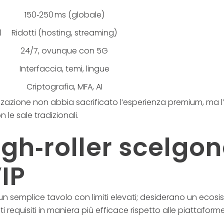
150‑250 ms (globale)
)
Ridotti (hosting, streaming)
24/7, ovunque con 5G
Interfaccia, temi, lingue
Criptografia, MFA, AI
zzazione non abbia sacrificato l’esperienza premium, ma l
 le sale tradizionali.
igh‑roller scelgon
VIP
un semplice tavolo con limiti elevati; desiderano un ecosi
 requisiti in maniera più efficace rispetto alle piattaforme