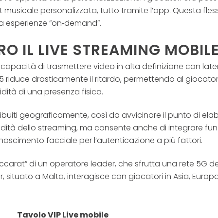
t musicale personalizzata, tutto tramite l’app. Questa fle
a e a esperienze “on‑demand”.
RO IL LIVE STREAMING MOBIL
la capacità di trasmettere video in alta definizione con la
 riduce drasticamente il ritardo, permettendo al giocator
dità di una presenza fisica.
ibuiti geograficamente, così da avvicinare il punto di elab
ità dello streaming, ma consente anche di integrare funzioni
noscimento facciale per l’autenticazione a più fattori.
ccarat” di un operatore leader, che sfrutta una rete 5G d
ler, situato a Malta, interagisce con giocatori in Asia, Eu
Tavolo VIP Live mobile