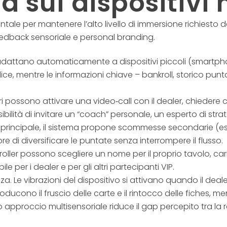
tà sui dispositivi
le per mantenere l’alto livello di immersione richiesto dai
feedback sensoriale e personal branding.
 adattano automaticamente a dispositivi piccoli (smartphone
ice, mentre le informazioni chiave – bankroll, storico pu
ori possono attivare una video‑call con il dealer, chiedere
ilità di invitare un “coach” personale, un esperto di stra
o principale, il sistema propone scommesse secondarie (es. 
e di diversificare le puntate senza interrompere il flusso.
h‑roller possono scegliere un nome per il proprio tavolo, c
 per i dealer e per gli altri partecipanti VIP.
za. Le vibrazioni del dispositivo si attivano quando il deal
riproducono il fruscio delle carte e il rintocco delle fiches,
 approccio multisensoriale riduce il gap percepito tra la rea