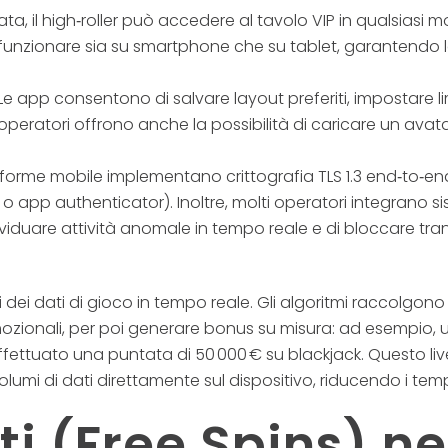
ata, il high‑roller può accedere al tavolo VIP in qualsiasi m
er funzionare sia su smartphone che su tablet, garantendo 
 Le app consentono di salvare layout preferiti, impostare lim
 operatori offrono anche la possibilità di caricare un ava
aforme mobile implementano crittografia TLS 1.3 end‑to‑end
 o app authenticator). Inoltre, molti operatori integran
ividuare attività anomale in tempo reale e di bloccare t
si dei dati di gioco in tempo reale. Gli algoritmi raccolgo
omozionali, per poi generare bonus su misura: ad esempio, 
ttuato una puntata di 50 000 € su blackjack. Questo livel
olumi di dati direttamente sul dispositivo, riducendo i tem
iti (Free Spins) ne