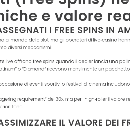
iche e valore re
SEGNATI I FREE SPINS IN AM
 al mondo delle slot, ma gli operatori di live‑casino hanno
rso diversi meccanismi:
ette live offrono free spins quando il dealer lancia una pal
 “Platinum” o “Diamond” ricevono mensilmente un pacchetto di
n occasione di eventi sportivi o festival di cinema includon
ring requirement” del 30x, ma per i high‑roller il valore rea
riori fondi.
ASSIMIZZARE IL VALORE DEI F