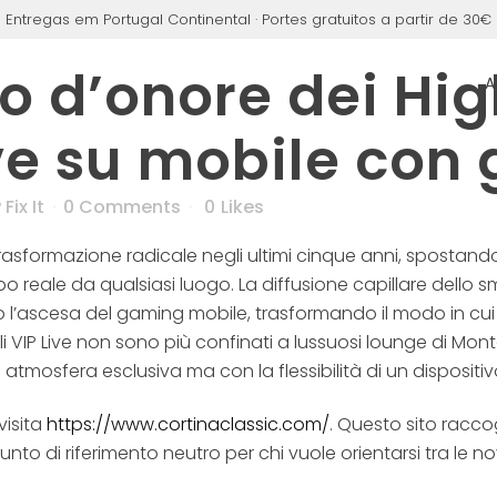
Entregas em Portugal Continental · Portes gratuitos a partir de 30€
go d’onore dei Hig
A
ve su mobile con g
Fix It
0 Comments
0
Likes
trasformazione radicale negli ultimi cinque anni, spostando
o reale da qualsiasi luogo. La diffusione capillare dello 
o l’ascesa del gaming mobile, trasformando il modo in cui i
oli VIP Live non sono più confinati a lussuosi lounge di Mo
tmosfera esclusiva ma con la flessibilità di un dispositiv
visita
https://www.cortinaclassic.com/
. Questo sito raccog
nto di riferimento neutro per chi vuole orientarsi tra le nov