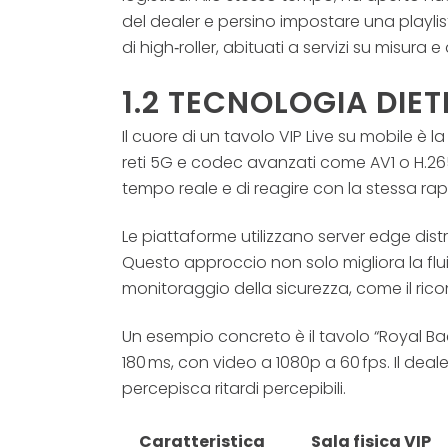
del dealer e persino impostare una playlis
di high‑roller, abituati a servizi su misur
1.2 TECNOLOGIA DIET
Il cuore di un tavolo VIP Live su mobile è 
reti 5G e codec avanzati come AV1 o H.265
tempo reale e di reagire con la stessa rapi
Le piattaforme utilizzano server edge distr
Questo approccio non solo migliora la fluid
monitoraggio della sicurezza, come il rico
Un esempio concreto è il tavolo “Royal Ba
180 ms, con video a 1080p a 60 fps. Il dea
percepisca ritardi percepibili.
Caratteristica
Sala fisica VIP