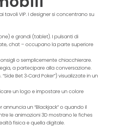
 mobili
 tavoli VIP. I designer si concentrano su
) e grandi (tablet). I pulsanti di
ntate, chat – occupano la parte superiore
 consigli o semplicemente chiacchierare.
tegia, a partecipare alla conversazione.
“Side Bet 3‑Card Poker”) visualizzate in un
aricare un logo e impostare un colore
er annuncia un “Blackjack” o quando il
 mentre le animazioni 3D mostrano le fiches
ltà fisica e quella digitale.