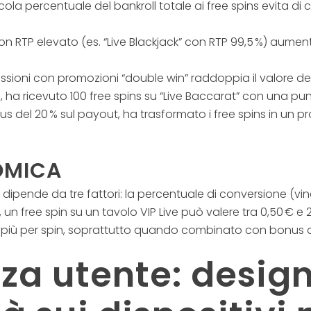
cola percentuale del bankroll totale ai free spins evita d
con RTP elevato (es. “Live Blackjack” con RTP 99,5 %) aument
 sessioni con promozioni “double win” raddoppia il valore del
no, ha ricevuto 100 free spins su “Live Baccarat” con una 
el 20 % sul payout, ha trasformato i free spins in un pro
OMICA
ler dipende da tre fattori: la percentuale di conversione (vin
 un free spin su un tavolo VIP Live può valere tra 0,50 € e 2,
 € o più per spin, soprattutto quando combinato con bonu
nza utente: desi