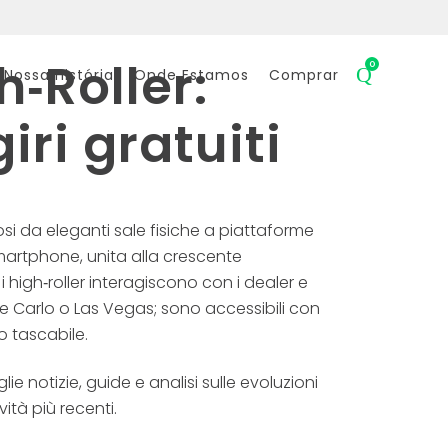
h‑Roller:
0
 Nossa História
Onde Estamos
Comprar
iri gratuiti
si da eleganti sale fisiche a piattaforme
smartphone, unita alla crescente
 high‑roller interagiscono con i dealer e
nte Carlo o Las Vegas; sono accessibili con
o tascabile.
lie notizie, guide e analisi sulle evoluzioni
ità più recenti.