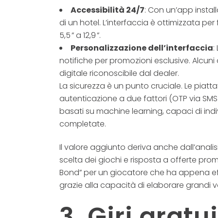
Accessibilità 24/7
: Con un’app install
di un hotel. L’interfaccia è ottimizzata p
5,5 ” a 12,9 ”.
Personalizzazione dell’interfaccia
:
notifiche per promozioni esclusive. Alcuni
digitale riconoscibile dal dealer.
La sicurezza è un punto cruciale. Le piatt
autenticazione a due fattori (OTP via SMS
basati su machine learning, capaci di ind
completate.
Il valore aggiunto deriva anche dall’anali
scelta dei giochi e risposta a offerte pr
Bond” per un giocatore che ha appena effe
grazie alla capacità di elaborare grandi v
3. Giri gratu