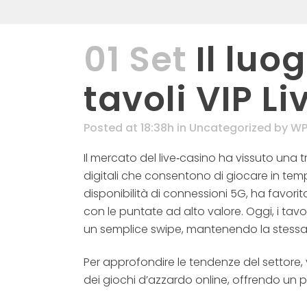
01 Set
Il luo
tavoli VIP Li
Posted at 18:38h
in
Uncategorized
by
WP 
Il mercato del live‑casino ha vissuto una 
digitali che consentono di giocare in temp
disponibilità di connessioni 5G, ha favorit
con le puntate ad alto valore. Oggi, i tav
un semplice swipe, mantenendo la stessa a
Per approfondire le tendenze del settore, 
dei giochi d’azzardo online, offrendo un pu