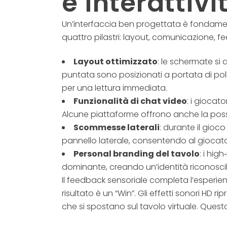
e interattivi
Un’interfaccia ben progettata è fondamenta
quattro pilastri: layout, comunicazione, 
Layout ottimizzato
: le schermate si
puntata sono posizionati a portata di poll
per una lettura immediata.
Funzionalità di chat video
: i giocat
Alcune piattaforme offrono anche la possib
Scommesse laterali
: durante il gioc
pannello laterale, consentendo al giocator
Personal branding del tavolo
: i hig
dominante, creando un’identità riconoscibile
Il feedback sensoriale completa l’esperien
risultato è un “Win”. Gli effetti sonori HD 
che si spostano sul tavolo virtuale. Questo