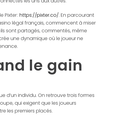
connectés les uns aux autres.
 Pixter :
https://pixter.co/
. En parcourant
casino légal français, commencent à miser
 : ils sont partagés, commentés, même
crée une dynamique où le joueur ne
tenance.
uand le gain
e d’un individu. On retrouve trois formes
oupe, qui exigent que les joueurs
tre les premiers placés.