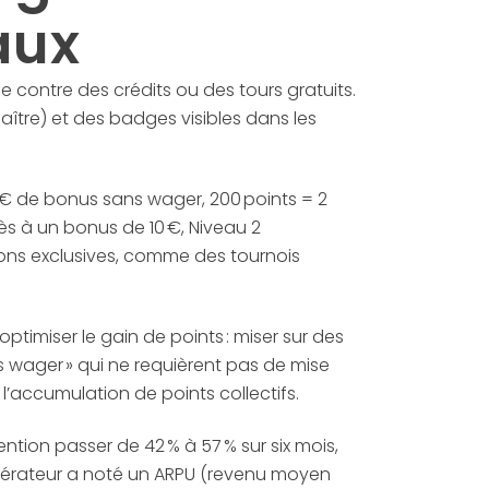
aux
 contre des crédits ou des tours gratuits.
Maître) et des badges visibles dans les
 5 € de bonus sans wager, 200 points = 2
cès à un bonus de 10 €, Niveau 2
ions exclusives, comme des tournois
timiser le gain de points : miser sur des
s wager » qui ne requièrent pas de mise
l’accumulation de points collectifs.
ntion passer de 42 % à 57 % sur six mois,
pérateur a noté un ARPU (revenu moyen