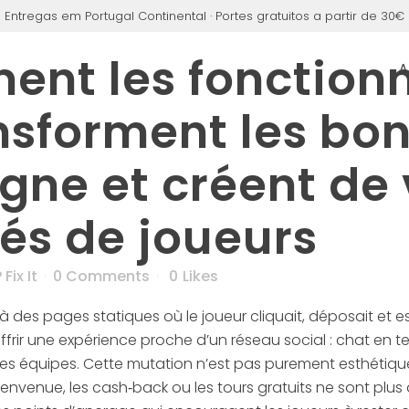
Entregas em Portugal Continental · Portes gratuitos a partir de 30€
nt les fonctionn
A
nsforment les bo
igne et créent de 
s de joueurs
Fix It
0 Comments
0
Likes
 à des pages statiques où le joueur cliquait, déposait et es
offrir une expérience proche d’un réseau social : chat en t
es équipes. Cette mutation n’est pas purement esthétique ;
venue, les cash‑back ou les tours gratuits ne sont plus de