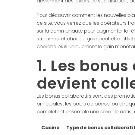
deviennent des leviers de socialisation, 
Pour découvrir comment les nouvelles plat
ce site, vous verrez que les opérateurs f
sur la communauté pour augmenter la réte
streamés, et chaque gain peut être affi
cherche plus uniquement le gain monétair
1. Les bonus 
devient colle
Les bonus collaboratifs sont des promotio
principales : les pools de bonus, où chaq
complètent ensemble une série de défis ; et
Casino
Type de bonus collaborati