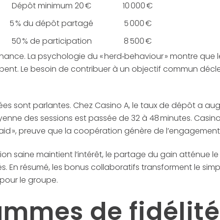
Dépôt minimum 20 €
10 000 €
5 % du dépôt partagé
5 000 €
50 % de participation
8 500 €
ance. La psychologie du « herd‑behaviour » montre que le
ticipent. Le besoin de contribuer à un objectif commun déc
ées sont parlantes. Chez Casino A, le taux de dépôt a a
moyenne des sessions est passée de 32 à 48 minutes. Casino
 Raid », preuve que la coopération génère de l’engagement
on saine maintient l’intérêt, le partage du gain atténue le 
s. En résumé, les bonus collaboratifs transforment le sim
our le groupe.
ammes de fidélité