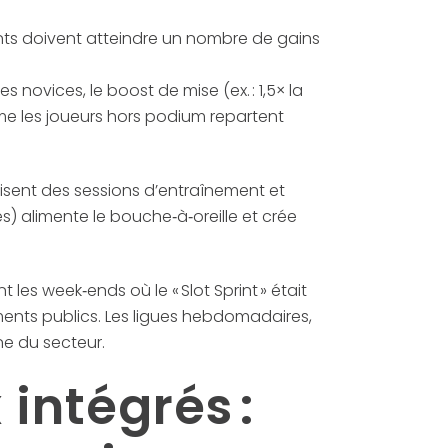
ants doivent atteindre un nombre de gains
s novices, le boost de mise (ex. : 1,5× la
me les joueurs hors podium repartent
nisent des sessions d’entraînement et
es) alimente le bouche‑à‑oreille et crée
es week‑ends où le « Slot Sprint » était
ements publics. Les ligues hebdomadaires,
e du secteur.
 intégrés :