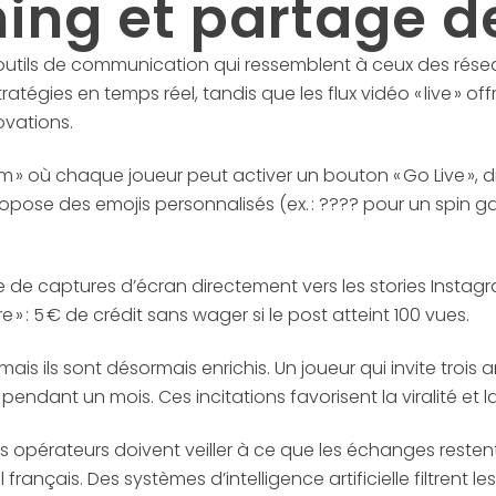
ming et partage d
utils de communication qui ressemblent à ceux des résea
égies en temps réel, tandis que les flux vidéo « live » offr
novations.
 où chaque joueur peut activer un bouton « Go Live », di
ose des emojis personnalisés (ex. : ???? pour un spin gagn
de captures d’écran directement vers les stories Instagra
 : 5 € de crédit sans wager si le post atteint 100 vues.
 mais ils sont désormais enrichis. Un joueur qui invite tr
pendant un mois. Ces incitations favorisent la viralité et 
es opérateurs doivent veiller à ce que les échanges reste
français. Des systèmes d’intelligence artificielle filtrent 