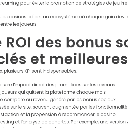
treaming pour éviter la promotion de stratégies de jeu irr
 les casinos créent un écosystème où chaque gain devient
 entre les joueurs.
e ROI des bonus s
clés et meilleure
, plusieurs KPI sont indispensables.
esure l’impact direct des promotions sur les revenus.
 joueurs qui quittent la plateforme chaque mois.
 être comparé au revenu généré par les bonus sociaux.
ée sur le site, souvent augmentée par les fonctionnalit
atisfaction et la propension à recommander le casino.
 testing et l’analyse de cohortes. Par exemple, une versi