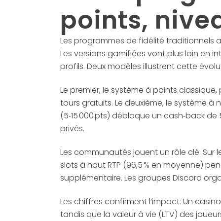
points, nive
Les programmes de fidélité traditionnels 
Les versions gamifiées vont plus loin en i
profils. Deux modèles illustrent cette évolu
Le premier, le système à points classique,
tours gratuits. Le deuxième, le système à n
(5‑15 000 pts) débloque un cash‑back de 
privés.
Les communautés jouent un rôle clé. Sur le
slots à haut RTP (96,5 % en moyenne) pend
supplémentaire. Les groupes Discord organ
Les chiffres confirment l’impact. Un casino
tandis que la valeur à vie (LTV) des jo