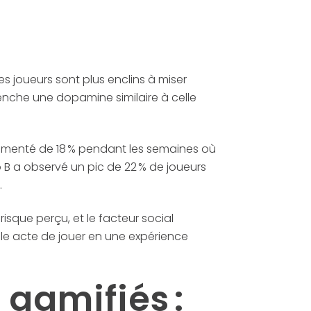
s joueurs sont plus enclins à miser
lenche une dopamine similaire à celle
ugmenté de 18 % pendant les semaines où
 B a observé un pic de 22 % de joueurs
.
risque perçu, et le facteur social
ple acte de jouer en une expérience
 gamifiés :