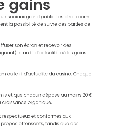
e gains
ux sociaux grand public. Les chat rooms
ent la possibilité de suivre des parties de
ffuser son écran et recevoir des
ant) et un fil d’actualité où les gains
m ou le fil d’actualité du casino. Chaque
ois amis et que chacun dépose au moins 20 €
la croissance organique.
nt respectueux et conformes aux
les propos offensants, tandis que des