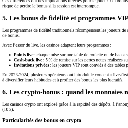
Ces différences ont des implications directes pour le joueur. Un bonus 
risque de perdre le bonus si la session est interrompue.
5. Les bonus de fidélité et programmes VIP 
Les programmes de fidélité traditionnels récompensent les joueurs de s
de bonus.
Avec l’essor du live, les casinos adaptent leurs programmes :
Points live
: chaque mise sur une table de roulette ou de baccara
Cash‑back live
: 5 % de remise sur les pertes nettes réalisées su
Invitations privées
: les joueurs VIP sont conviés à des tables 
En 2023‑2024, plusieurs opérateurs ont introduit le concept « live‑firs
à diversifier leurs habitudes et à profiter des bonus les plus lucratifs.
6. Les crypto‑bonus : quand les monnaies n
Les casinos crypto ont explosé grâce à la rapidité des dépôts, à l’ano
(10 x).
Particularités des bonus en crypto