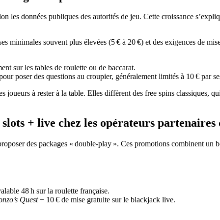
on les données publiques des autorités de jeu. Cette croissance s’expliq
s minimales souvent plus élevées (5 € à 20 €) et des exigences de mise 
nt sur les tables de roulette ou de baccarat.
at pour poser des questions au croupier, généralement limités à 10 € par se
les joueurs à rester à la table. Elles diffèrent des free spins classiques,
 slots + live chez les opérateurs partenaire
 proposer des packages « double‑play ». Ces promotions combinent un bo
lable 48 h sur la roulette française.
nzo’s Quest
+ 10 € de mise gratuite sur le blackjack live.