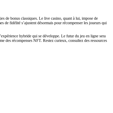
ies de bonus classiques. Le live casino, quant à lui, impose de
es de fidélité s’ajustent désormais pour récompenser les joueurs qui
l’expérience hybride qui se développe. Le futur du jeu en ligne sera
 même des récompenses NFT. Restez curieux, consultez des ressources