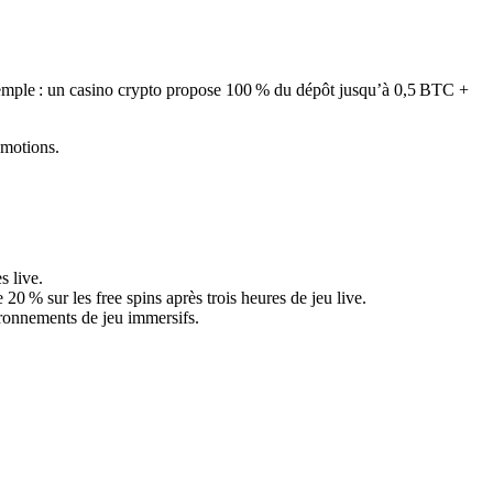
Exemple : un casino crypto propose 100 % du dépôt jusqu’à 0,5 BTC +
omotions.
s live.
0 % sur les free spins après trois heures de jeu live.
ironnements de jeu immersifs.