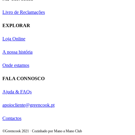
Livro de Reclamações
EXPLORAR
Loja Online
A nossa história
Onde estamos
FALA CONNOSCO
Ajuda & FAQs
apoiocliente@greencook.pt
Contactos
©Greencook 2021 · Cozinhado por Mano a Mano Club