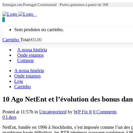
Entregas em Portugal Continental · Portes gratuitos a partir de 30€
0
Sem produtos no carrinho.
Carrinho
Total:
€
0,00
A nossa história
Onde estamos
Comprar
A nossa história
Onde estamos
Loja
Carrinho
10 Ago
NetEnt et l’évolution des bonus dan
Posted at 11:57h
in
Uncategorized
by
WP Fix It
0 Comments
0
Likes
NetEnt, fondée en 1996 à Stockholm, s’est imposée comme l’un des pio
graphisme haute définition, les RTP généreux (souvent supérieurs à 96 