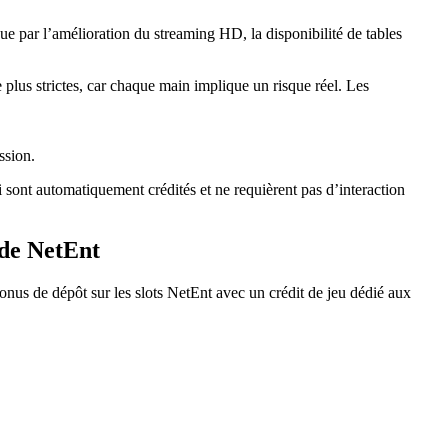
ue par l’amélioration du streaming HD, la disponibilité de tables
plus strictes, car chaque main implique un risque réel. Les
ssion.
 qui sont automatiquement crédités et ne requièrent pas d’interaction
s de NetEnt
nus de dépôt sur les slots NetEnt avec un crédit de jeu dédié aux