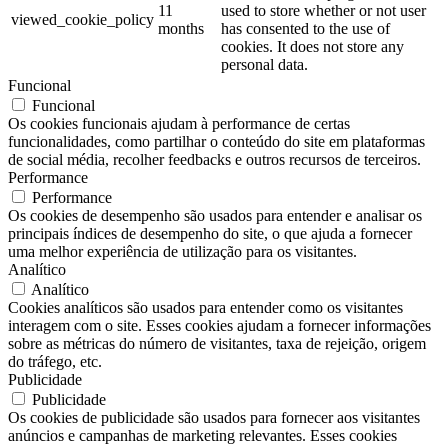
11
used to store whether or not user
viewed_cookie_policy
months
has consented to the use of
cookies. It does not store any
personal data.
Funcional
Funcional
Os cookies funcionais ajudam à performance de certas
funcionalidades, como partilhar o conteúdo do site em plataformas
de social média, recolher feedbacks e outros recursos de terceiros.
Performance
Performance
Os cookies de desempenho são usados para entender e analisar os
principais índices de desempenho do site, o que ajuda a fornecer
uma melhor experiência de utilização para os visitantes.
Analítico
Analítico
Cookies analíticos são usados para entender como os visitantes
interagem com o site. Esses cookies ajudam a fornecer informações
sobre as métricas do número de visitantes, taxa de rejeição, origem
do tráfego, etc.
Publicidade
Publicidade
Os cookies de publicidade são usados para fornecer aos visitantes
anúncios e campanhas de marketing relevantes. Esses cookies