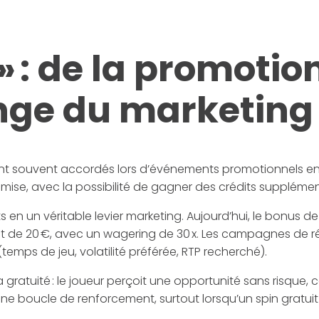
s » : de la promotio
ge du marketing 
nt souvent accordés lors d’événements promotionnels en sal
s mise, avec la possibilité de gagner des crédits supplémen
en un véritable levier marketing. Aujourd’hui, le bonus d
 20 €, avec un wagering de 30 x. Les campagnes de rétent
mps de jeu, volatilité préférée, RTP recherché).
la gratuité : le joueur perçoit une opportunité sans risque
 une boucle de renforcement, surtout lorsqu’un spin gratui