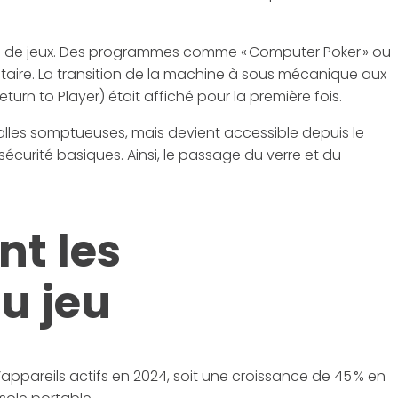
ion de jeux. Des programmes comme « Computer Poker » ou
taire. La transition de la machine à sous mécanique aux
urn to Player) était affiché pour la première fois.
 salles somptueuses, mais devient accessible depuis le
curité basiques. Ainsi, le passage du verre et du
nt les
u jeu
’appareils actifs en 2024, soit une croissance de 45 % en