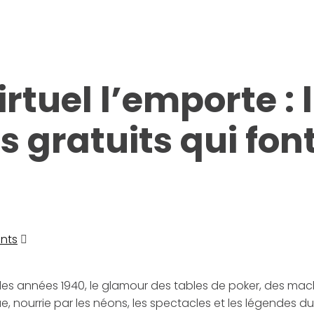
rtuel l’emporte : 
rs gratuits qui fon
nts
les années 1940, le glamour des tables de poker, des mach
e, nourrie par les néons, les spectacles et les légendes du 