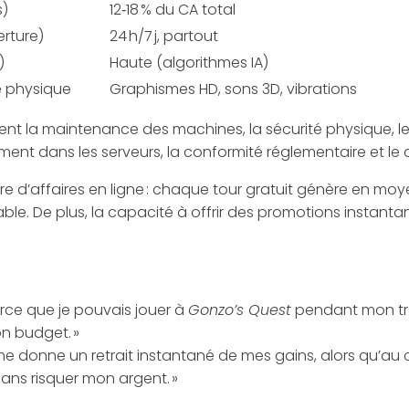
s)
12‑18 % du CA total
erture)
24 h/7 j, partout
)
Haute (algorithmes IA)
e physique
Graphismes HD, sons 3D, vibrations
ent la maintenance des machines, la sécurité physique, les
ement dans les serveurs, la conformité réglementaire et l
fre d’affaires en ligne : chaque tour gratuit génère en moy
rable. De plus, la capacité à offrir des promotions instan
 parce que je pouvais jouer à
Gonzo’s Quest
pendant mon tra
on budget. »
e me donne un retrait instantané de mes gains, alors qu’au
ans risquer mon argent. »