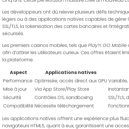
cinq ans. Cette pénétration massive crée un nouveau ca
Les développeurs ont dû relever plusieurs défis techniq
légers ou à des applications natives capables de gérer 
SSL/TLS, la tokenisation des cartes bancaires et l’inté
sécurisés.
Les premiers casinos mobiles, tels que
Play’n GO Mobile
afin d’attirer les utilisateurs curieux. Ces offres étaient
la plateforme.
Aspect
Applications natives
Performance
Optimisée, accès direct aux GPU
Variable
Mise à jour
Via App Store/Play Store
Instanta
Sécurité
Contrôles OS, sandboxing
SSL/TLS, 
Compatibilité
Nécessite téléchargement
Fonction
Les applications natives offrent une expérience plus fluid
navigateurs HTML5, quant à eux, garantissent une accessi