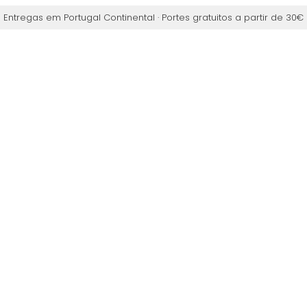
Entregas em Portugal Continental · Portes gratuitos a partir de 30€