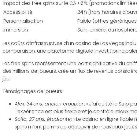
Impact des free spins sur le CA
< 5 % (promotions limitée
Accessibilité
24 h (hors horaires d’ouv
Personnalisation
Faible (offres génériques
Immersion
Son, lumière, atmosphèr
Les coûts d’infrastructure d’un casino de Las Vegas inclu
comparaison, une plateforme digitale investit principal
Les free spins représentent une part significative du chif
des millions de joueurs, crée un flux de revenus considé
jeu.
Témoignages de joueurs :
Alex, 34 ans, ancien croupier
: « J’ai quitté le Strip
L’expérience est plus flexible et je contrôle mieux m
Sofia, 27 ans, étudiante
: « Le casino en ligne fiabl
spins m’ont permis de découvrir de nouveaux jeux s