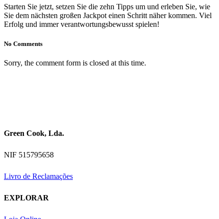
Starten Sie jetzt, setzen Sie die zehn Tipps um und erleben Sie, wie
Sie dem nächsten großen Jackpot einen Schritt näher kommen. Viel
Erfolg und immer verantwortungsbewusst spielen!
No Comments
Sorry, the comment form is closed at this time.
Green Cook, Lda.
NIF 515795658
Livro de Reclamações
EXPLORAR