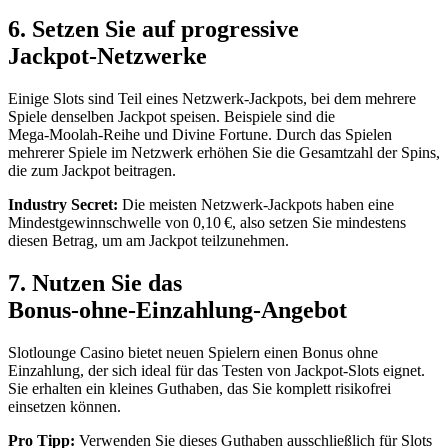
6. Setzen Sie auf progressive
Jackpot‑Netzwerke
Einige Slots sind Teil eines Netzwerk‑Jackpots, bei dem mehrere
Spiele denselben Jackpot speisen. Beispiele sind die
Mega‑Moolah‑Reihe und Divine Fortune. Durch das Spielen
mehrerer Spiele im Netzwerk erhöhen Sie die Gesamtzahl der Spins,
die zum Jackpot beitragen.
Industry Secret:
Die meisten Netzwerk‑Jackpots haben eine
Mindestgewinnschwelle von 0,10 €, also setzen Sie mindestens
diesen Betrag, um am Jackpot teilzunehmen.
7. Nutzen Sie das
Bonus‑ohne‑Einzahlung-Angebot
Slotlounge Casino bietet neuen Spielern einen Bonus ohne
Einzahlung, der sich ideal für das Testen von Jackpot‑Slots eignet.
Sie erhalten ein kleines Guthaben, das Sie komplett risikofrei
einsetzen können.
Pro Tipp:
Verwenden Sie dieses Guthaben ausschließlich für Slots